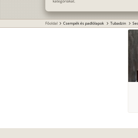
kategóriákat.
Főoldal
Csempék és padlólapok
Tubadzin
Se
chevron_right
chevron_right
chevron_right