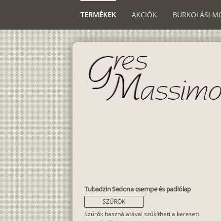
TERMÉKEK
AKCIÓK
BURKOLÁSI M
Tubadzin Sedona csempe és padlólap
SZŰRŐK
Szűrők használatával szűkítheti a keresett