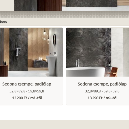
dona
Sedona csempe, padlólap
Sedona csempe, padlólap
32,8×89,8 - 59,8×59,8
32,8×89,8 - 59,8×59,8
13 290 Ft / m² -től
13 290 Ft / m² -től