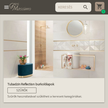
menu
search
0
Tubadzin Reflection burkolólapok
SZŰRŐK
Szűrők használatával szűkítheti a keresett kategóriákat.