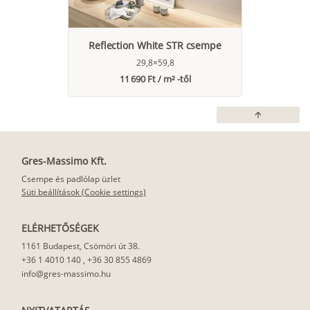
Reflection White STR csempe
29,8×59,8
11 690 Ft / m² -től
arrow_upward
Gres-Massimo Kft.
Csempe és padlólap üzlet
Süti beállítások (Cookie settings)
ELÉRHETŐSÉGEK
1161 Budapest, Csömöri út 38.
+36 1 4010 140
,
+36 30 855 4869
info@gres-massimo.hu