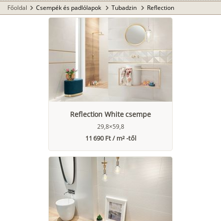
Főoldal
Csempék és padlólapok
Tubadzin
Reflection
chevron_right
chevron_right
chevron_right
Reflection White csempe
29,8×59,8
11 690 Ft / m² -től