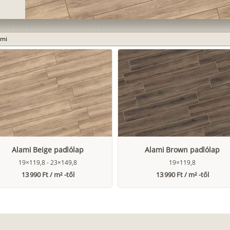
ami
Alami Beige padlólap
Alami Brown padlólap
19×119,8 - 23×149,8
19×119,8
13 990 Ft / m² -től
13 990 Ft / m² -től