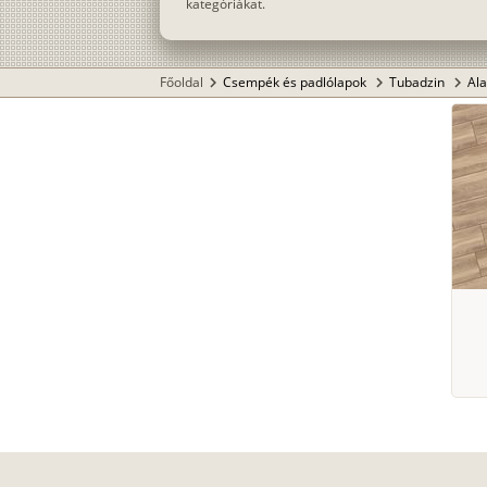
kategóriákat.
Főoldal
Csempék és padlólapok
Tubadzin
Al
chevron_right
chevron_right
chevron_right