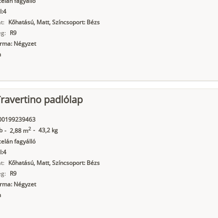
elán fagyálló
I:4
t:
Kőhatású, Matt, Színcsoport: Bézs
g:
R9
orma: Négyzet
m
ravertino padlólap
00199239463
2
b
-
43,2 kg
-
2,88 m
elán fagyálló
I:4
t:
Kőhatású, Matt, Színcsoport: Bézs
g:
R9
orma: Négyzet
m