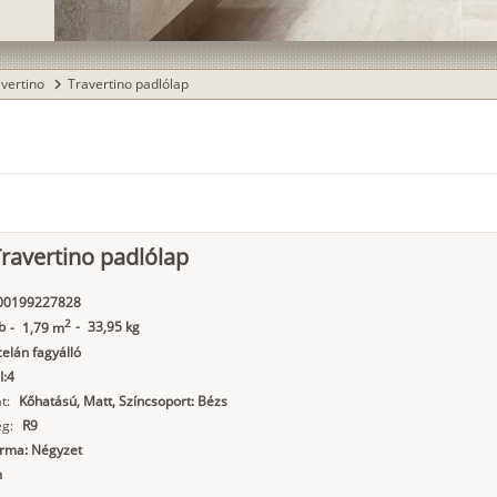
avertino
Travertino padlólap
chevron_right
ravertino padlólap
00199227828
2
b
-
33,95 kg
-
1,79 m
elán fagyálló
I:4
t:
Kőhatású, Matt, Színcsoport: Bézs
g:
R9
orma: Négyzet
m