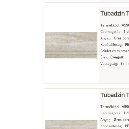
Tubadzin T
Termékkód:
A59
Csomagolás:
1 d
Anyag:
Gres porc
Kopásállóság:
PE
Felület és mintáza
Élek:
Élvágott
Vastagság:
8 m
Tubadzin T
Termékkód:
A59
Csomagolás:
1 d
Anyag:
Gres porc
Kopásállóság:
PE