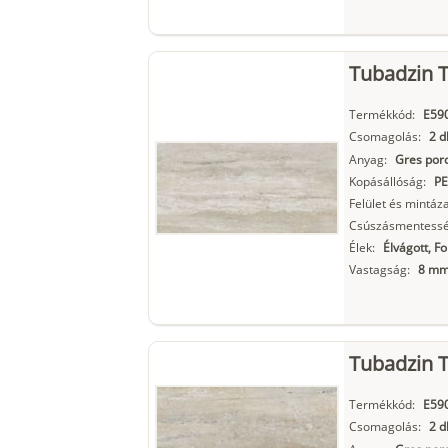
Tubadzin T
Termékkód:
E59
Csomagolás:
2 d
Anyag:
Gres porc
Kopásállóság:
PE
Felület és mintáza
Csúszásmentessé
Élek:
Élvágott, F
Vastagság:
8 m
Tubadzin T
Termékkód:
E59
Csomagolás:
2 d