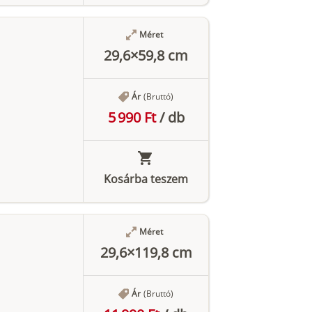
Méret
29,6×59,8 cm
Ár
(Bruttó)
5 990 Ft
/
db
Kosárba teszem
Méret
29,6×119,8 cm
Ár
(Bruttó)