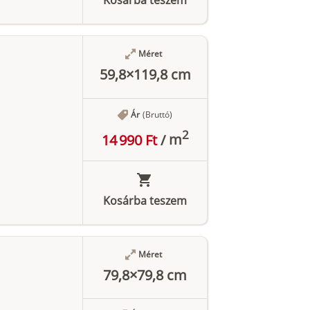
Méret
59,8×119,8 cm
Ár
(Bruttó)
2
14 990 Ft
/
m
Kosárba teszem
Méret
79,8×79,8 cm