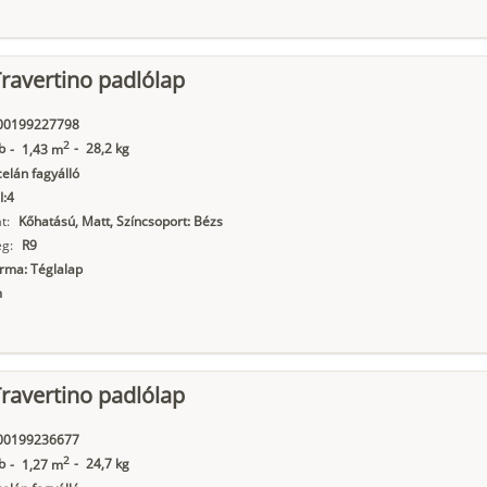
ravertino padlólap
00199227798
2
b
-
28,2 kg
-
1,43 m
elán fagyálló
I:4
t:
Kőhatású, Matt, Színcsoport: Bézs
g:
R9
orma: Téglalap
m
ravertino padlólap
00199236677
2
b
-
24,7 kg
-
1,27 m