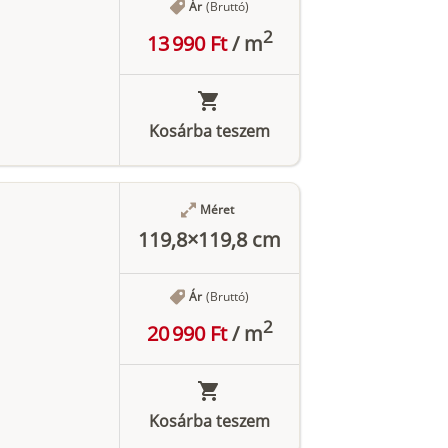
Ár
(Bruttó)
2
13 990 Ft
/
m
Kosárba teszem
Méret
119,8×119,8 cm
Ár
(Bruttó)
2
20 990 Ft
/
m
Kosárba teszem