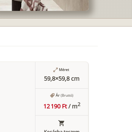
Méret
59,8×59,8 cm
Ár
(Bruttó)
2
12 190 Ft
/
m
Kosárba teszem