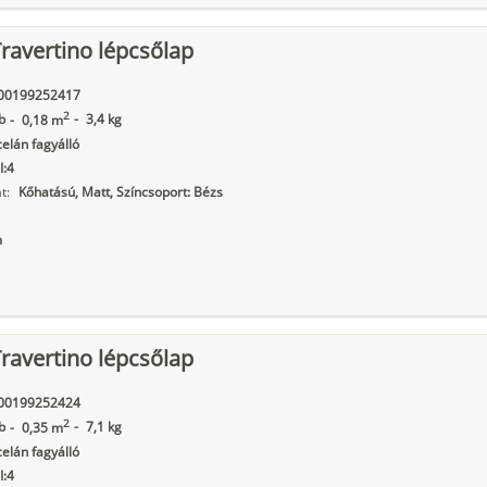
ravertino lépcsőlap
00199252417
2
b
-
3,4 kg
-
0,18 m
elán fagyálló
I:4
t:
Kőhatású, Matt, Színcsoport: Bézs
m
ravertino lépcsőlap
00199252424
2
b
-
7,1 kg
-
0,35 m
elán fagyálló
I:4