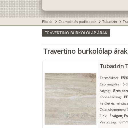
Főoldal
Csempék és padlólapok
Tubadzin
Tr
chevron_right
chevron_right
chevron_right
TRAVERTINO BURKOLÓLAP ÁRAK
Travertino burkolólap árak
Tubadzin T
Termékkód:
E59
Csomagolás:
5 d
Anyag:
Gres porc
Kopásállóság:
PE
Felület és mintáza
Csúszásmentessé
Élek:
Élvágott, F
Vastagság:
8 m