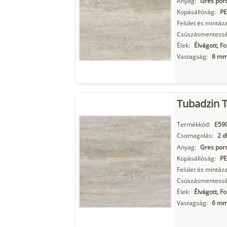
Anyag:
Gres porc
Kopásállóság:
PE
Felület és mintáza
Csúszásmentessé
Élek:
Élvágott, F
Vastagság:
8 m
Tubadzin T
Termékkód:
E59
Csomagolás:
2 d
Anyag:
Gres porc
Kopásállóság:
PE
Felület és mintáza
Csúszásmentessé
Élek:
Élvágott, F
Vastagság:
6 m