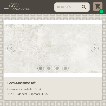
menu
search
0
chevron_left
chevron_right
lens
lens
lens
lens
Gres-Massimo Kft.
Csempe és padlólap üzlet
1161 Budapest, Csömöri út 38.