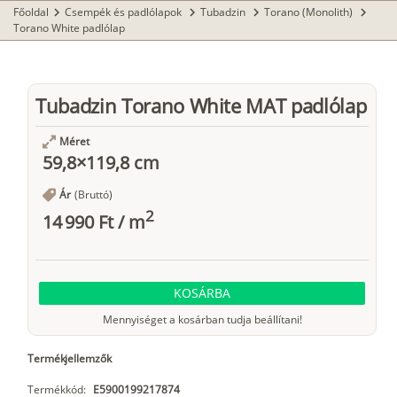
Főoldal
Csempék és padlólapok
Tubadzin
Torano (Monolith)
chevron_right
chevron_right
chevron_right
chevron_right
Torano White padlólap
Tubadzin Torano White MAT padlólap
Méret
59,8×119,8 cm
Ár
(Bruttó)
2
14 990 Ft
/
m
KOSÁRBA
Mennyiséget a kosárban tudja beállítani!
Termékjellemzők
Termékkód:
E5900199217874