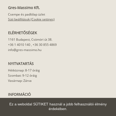
Gres-Massimo Kft.
Csempe és padlólap üzlet
Süti beállítások (Cookie settings)
ELÉRHETŐSÉGEK
1161 Budapest, Csömöri út 38.
+36 1 4010 140
,
+36 30 855 4869
info@gres-massimo.hu
NYITVATARTÁS
Hétköznap: 8-17 óráig
Szombat: 9-12 óráig
Vasárnap: Zárva
INFORMÁCIÓ
Vásárlási feltételek
Ez a weboldal SÜTIKET használ a jobb felhasználói élmény
Felhasználási javaslat
érdekében.
Házhoz szállítás