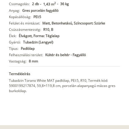
2
Csomagolás:
2 db
-
36 kg
-
1,43 m
Anyag:
Gres porcelán fagyálló
Kopásállóság:
PEI:5
Felület és mintázat:
Matt, Betonhatású, Színcsoport: Szürke
Csúszásmentesség:
R10, B
Élek:
Élvágott, Forma: Téglalap
Gyártó:
Tubadzin (Lengyel)
Típus:
Padlólap
Felhasználási terület:
Kültér és beltér - Fagyálló
Vastagság:
8 mm
Termékleírás
Tubadzin Torano White MAT padlólap, PEI:5, R10, Termék kód:
5900199217874, 59,8×119,8 cm, porcelán alapanyagú mázas gres
burkolólap.