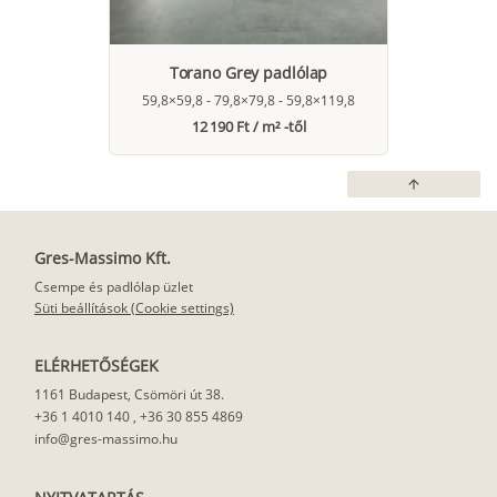
Torano Grey padlólap
59,8×59,8 - 79,8×79,8 - 59,8×119,8
12 190 Ft / m² -től
arrow_upward
Gres-Massimo Kft.
Csempe és padlólap üzlet
Süti beállítások (Cookie settings)
ELÉRHETŐSÉGEK
1161 Budapest, Csömöri út 38.
+36 1 4010 140
,
+36 30 855 4869
info@gres-massimo.hu