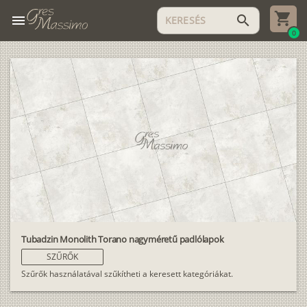
menu
search
0
Tubadzin Monolith Torano nagyméretű padlólapok
SZŰRŐK
Szűrők használatával szűkítheti a keresett kategóriákat.