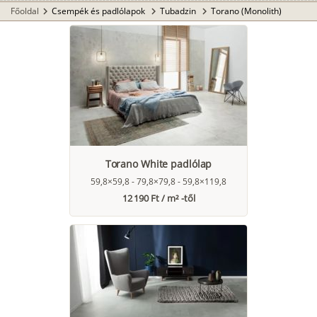
Főoldal
Csempék és padlólapok
Tubadzin
Torano (Monolith)
chevron_right
chevron_right
chevron_right
Torano White padlólap
59,8×59,8 - 79,8×79,8 - 59,8×119,8
12 190 Ft / m² -től