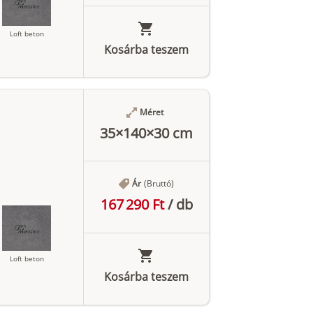
Loft beton
Kosárba teszem
Antracit
Méret
35×140×30 cm
Ár
(Bruttó)
167 290 Ft
/
db
Loft beton
Kosárba teszem