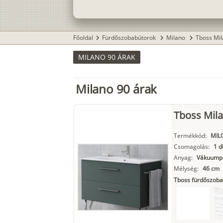
Főoldal
Fürdőszobabútorok
Milano
Tboss Mil
chevron_right
chevron_right
chevron_right
MILANO 90 ÁRAK
Milano 90 árak
Tboss Mil
Termékkód:
MIL
Csomagolás:
1 d
Anyag:
Vákuumpr
Mélység:
46 cm
Tboss fürdőszoba