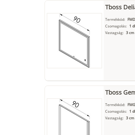
Tboss Deli
Termékkód:
FMD
Csomagolás:
1 d
Vastagság:
3 cm
Tboss Gem
Termékkód:
FMG
Csomagolás:
1 d
Vastagság:
3 cm