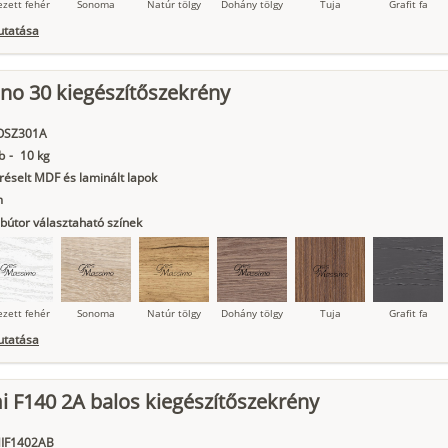
ezett fehér
Sonoma
Natúr tölgy
Dohány tölgy
Tuja
Grafit fa
utatása
no 30 kiegészítőszekrény
ágy krém
Kasmír
Kőszürke
Nádzöld
Füstös zöld
Matt
indigókék
OSZ301A
b
-
10 kg
éselt MDF és laminált lapok
m
bútor választaható színek
ezett fehér
Sonoma
Natúr tölgy
Dohány tölgy
Tuja
Grafit fa
utatása
 F140 2A balos kiegészítőszekrény
ágy krém
Kasmír
Kőszürke
Nádzöld
Füstös zöld
Matt
indigókék
IF1402AB