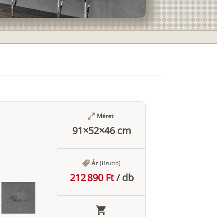
Méret
91×52×46 cm
Ár
(Bruttó)
212 890 Ft
/
db