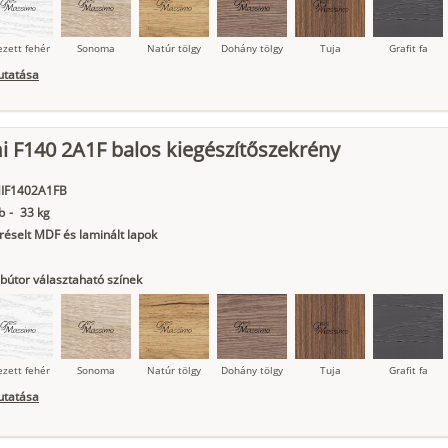
ezett fehér
Sonoma
Natúr tölgy
Dohány tölgy
Tuja
Grafit fa
utatása
 F140 2A1F balos kiegészítőszekrény
ágy krém
Kasmír
Kőszürke
Nádzöld
Füstös zöld
Matt
indigókék
IF1402A1FB
b
-
33 kg
éselt MDF és laminált lapok
bútor választaható színek
ezett fehér
Sonoma
Natúr tölgy
Dohány tölgy
Tuja
Grafit fa
utatása