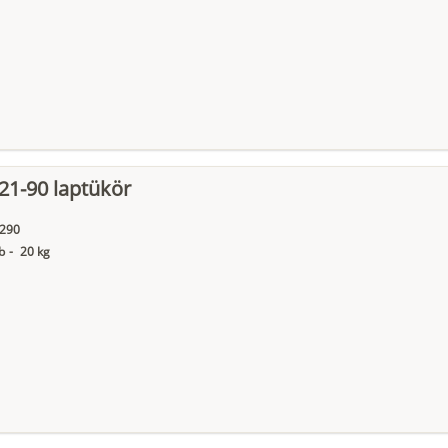
21-90 laptükör
290
b
-
20 kg