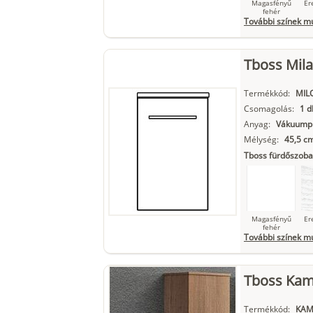
Magasfényű
Er
fehér
További színek m
Tboss Mila
Szupermatt
L
fehér
Termékkód:
MIL
Csomagolás:
1 d
Anyag:
Vákuumpr
Mélység:
45,5 c
Matt fekete
Tboss fürdőszoba
Magasfényű
Er
fehér
További színek m
Tboss Kami
Szupermatt
L
fehér
Termékkód:
KAM