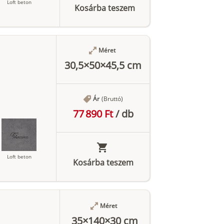
Loft beton
Kosárba teszem
Méret
Antracit
30,5×50×45,5 cm
Ár
(Bruttó)
77 890 Ft
/
db
Loft beton
Kosárba teszem
Méret
Antracit
35×140×30 cm