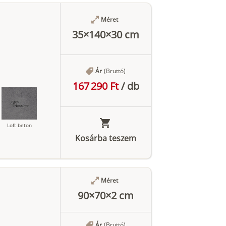
Antracit
Méret
35×140×30 cm
Ár
(Bruttó)
167 290 Ft
/
db
Loft beton
Kosárba teszem
Antracit
Méret
90×70×2 cm
Ár
(Bruttó)