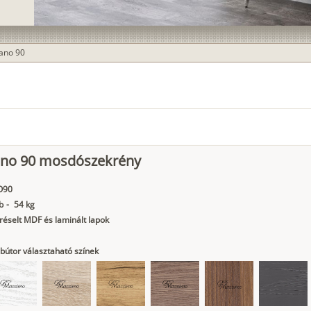
ano 90
ano 90 mosdószekrény
O90
b
-
54 kg
éselt MDF és laminált lapok
bútor választaható színek