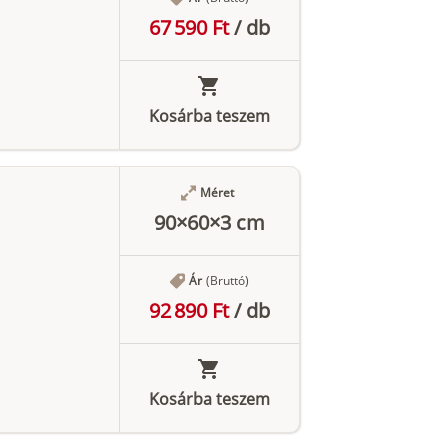
67 590 Ft
/
db
Kosárba teszem
Méret
90×60×3 cm
Ár
(Bruttó)
92 890 Ft
/
db
Kosárba teszem