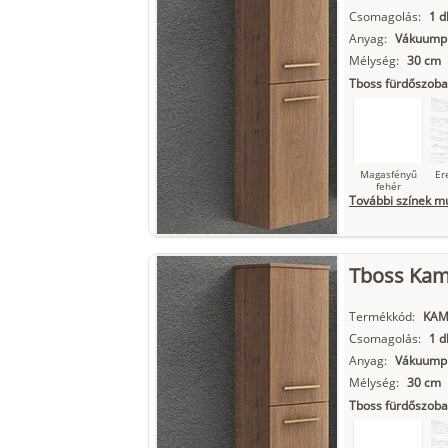
Csomagolás:
1 d
Anyag:
Vákuumpr
Mélység:
30 cm
Matt fekete
Tboss fürdőszoba
Magasfényű
Er
fehér
További színek m
Tboss Kami
Szupermatt
L
fehér
Termékkód:
KAM
Csomagolás:
1 d
Anyag:
Vákuumpr
Matt fekete
Mélység:
30 cm
Tboss fürdőszoba