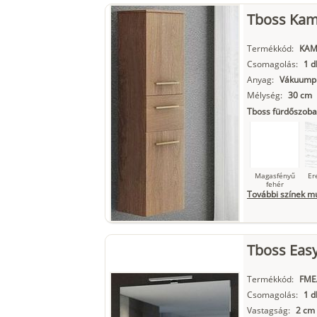
Szupermatt
L
Tboss Kami
fehér
Termékkód:
KAM
Csomagolás:
1 d
Anyag:
Vákuumpr
Matt fekete
Mélység:
30 cm
Tboss fürdőszoba
Magasfényű
Er
fehér
További színek m
Szupermatt
L
Tboss Easy
fehér
Termékkód:
FME
Csomagolás:
1 d
Vastagság:
2 cm
Matt fekete