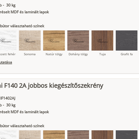
b
-
30 kg
éselt MDF és laminált lapok
bútor választaható színek
ezett fehér
Sonoma
Natúr tölgy
Dohány tölgy
Tuja
Grafit fa
utatása
 F140 2A jobbos kiegészítőszekrény
ágy krém
Kasmír
Kőszürke
Nádzöld
Füstös zöld
Matt
indigókék
IF1402AJ
b
-
30 kg
éselt MDF és laminált lapok
bútor választaható színek