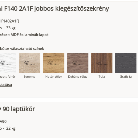
ágy krém
Kasmír
Kőszürke
Nádzöld
Füstös zöld
Matt
 F140 2A1F jobbos kiegészítőszekrény
indigókék
IF1402A1FJ
b
-
33 kg
éselt MDF és laminált lapok
bútor választaható színek
ezett fehér
Sonoma
Natúr tölgy
Dohány tölgy
Tuja
Grafit fa
utatása
ágy krém
Kasmír
Kőszürke
Nádzöld
Füstös zöld
Matt
 90 laptükör
indigókék
A90
b
-
22 kg