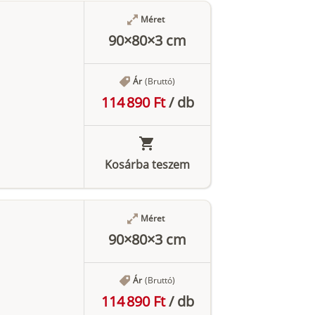
Méret
90×80×3 cm
Ár
(Bruttó)
114 890 Ft
/
db
Kosárba teszem
Méret
90×80×3 cm
Ár
(Bruttó)
114 890 Ft
/
db