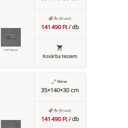
Ár
(Bruttó)
141 490 Ft
/
db
Loft beton
Kosárba teszem
Antracit
Méret
35×140×30 cm
Ár
(Bruttó)
141 490 Ft
/
db