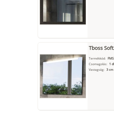
Tboss Soft
Termékkód:
FMS
Csomagolás:
1 d
Vastagság:
3 cm