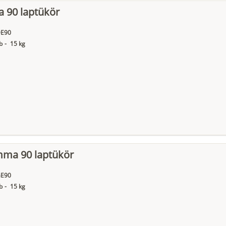
a 90 laptükör
E90
b
-
15 kg
ma 90 laptükör
E90
b
-
15 kg