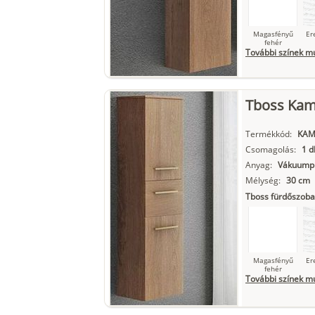
Magasfényű
Er
fehér
További színek m
Tboss Kami
Szupermatt
L
fehér
Termékkód:
KAM
Csomagolás:
1 d
Anyag:
Vákuumpr
Matt fekete
Mélység:
30 cm
Tboss fürdőszoba
Magasfényű
Er
fehér
További színek m