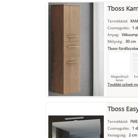
Szupermatt
L
Tboss Kami
fehér
Termékkód:
KAM
Csomagolás:
1 d
Anyag:
Vákuumpr
Matt fekete
Mélység:
30 cm
Tboss fürdőszoba
Magasfényű
Er
fehér
További színek m
Szupermatt
L
Tboss Easy
fehér
Termékkód:
FME
Csomagolás:
1 d
Vastagság:
2 cm
Matt fekete