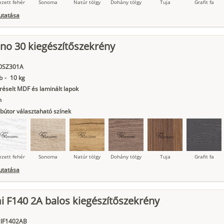
ezett fehér
Sonoma
Natúr tölgy
Dohány tölgy
Tuja
Grafit fa
utatása
no 30 kiegészítőszekrény
ágy krém
Kasmír
Kőszürke
Nádzöld
Füstös zöld
Matt
indigókék
OSZ301A
b
-
10 kg
éselt MDF és laminált lapok
m
bútor választaható színek
ezett fehér
Sonoma
Natúr tölgy
Dohány tölgy
Tuja
Grafit fa
utatása
 F140 2A balos kiegészítőszekrény
ágy krém
Kasmír
Kőszürke
Nádzöld
Füstös zöld
Matt
indigókék
IF1402AB