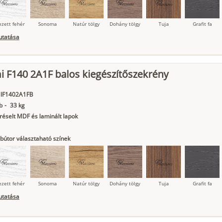
ezett fehér
Sonoma
Natúr tölgy
Dohány tölgy
Tuja
Grafit fa
utatása
 F140 2A1F balos kiegészítőszekrény
ágy krém
Kasmír
Kőszürke
Nádzöld
Füstös zöld
Matt
indigókék
IF1402A1FB
b
-
33 kg
éselt MDF és laminált lapok
bútor választaható színek
ezett fehér
Sonoma
Natúr tölgy
Dohány tölgy
Tuja
Grafit fa
utatása