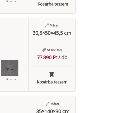
Loft beton
Kosárba teszem
Méret
Antracit
30,5×50×45,5 cm
Ár
(Bruttó)
77 890 Ft
/
db
Loft beton
Kosárba teszem
Méret
Antracit
35×140×30 cm