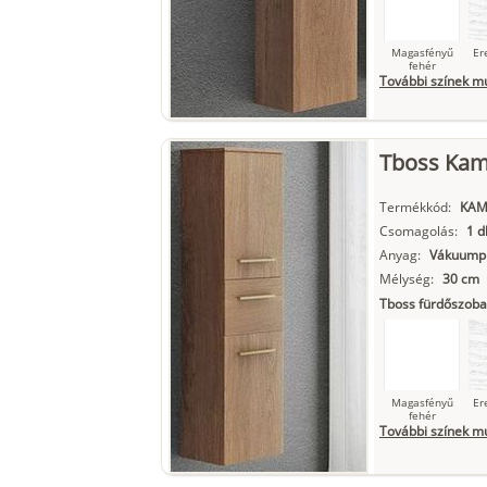
Magasfényű
Er
fehér
További színek m
Tboss Kami
Szupermatt
L
fehér
Termékkód:
KAM
Csomagolás:
1 d
Anyag:
Vákuumpr
Matt fekete
Mélység:
30 cm
Tboss fürdőszoba
Magasfényű
Er
fehér
További színek m