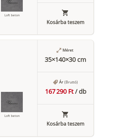
Loft beton
Kosárba teszem
Antracit
Méret
35×140×30 cm
Ár
(Bruttó)
167 290 Ft
/
db
Loft beton
Kosárba teszem