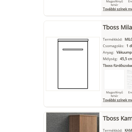
Magasfényű
Er
fehér
További színek m
Tboss Mila
Szupermatt
L
fehér
Termékkód:
MIL
Csomagolás:
1 d
Anyag:
Vákuumpr
Mélység:
45,5 c
Matt fekete
Tboss fürdőszoba
Magasfényű
Er
fehér
További színek m
Tboss Kami
Szupermatt
L
fehér
Termékkód:
KAM