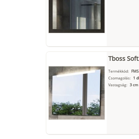
Tboss Soft
Termékkód:
FMS
Csomagolás:
1 d
Vastagság:
3 cm