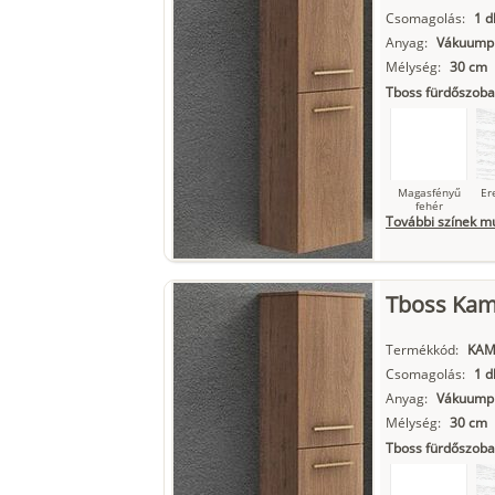
Csomagolás:
1 d
Anyag:
Vákuumpr
Mélység:
30 cm
Matt fekete
Tboss fürdőszoba
Magasfényű
Er
fehér
További színek m
Tboss Kami
Szupermatt
L
fehér
Termékkód:
KAM
Csomagolás:
1 d
Anyag:
Vákuumpr
Matt fekete
Mélység:
30 cm
Tboss fürdőszoba