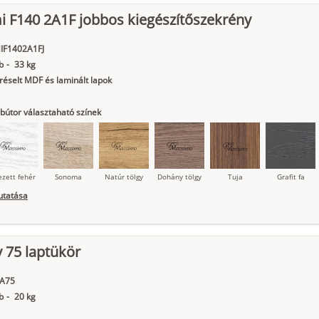
ágy krém
Kasmír
Kőszürke
Nádzöld
Füstös zöld
Matt
 F140 2A1F jobbos kiegészítőszekrény
indigókék
IF1402A1FJ
b
-
33 kg
éselt MDF és laminált lapok
bútor választaható színek
ezett fehér
Sonoma
Natúr tölgy
Dohány tölgy
Tuja
Grafit fa
utatása
ágy krém
Kasmír
Kőszürke
Nádzöld
Füstös zöld
Matt
 75 laptükör
indigókék
A75
b
-
20 kg