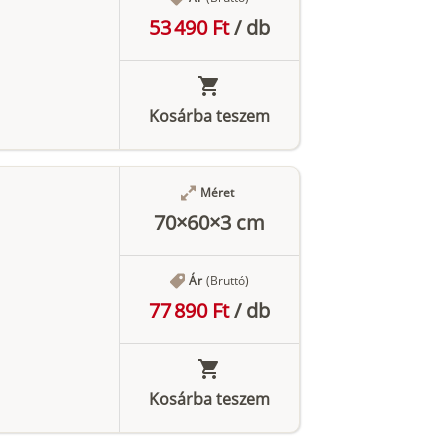
53 490 Ft
/
db
Kosárba teszem
Méret
70×60×3 cm
Ár
(Bruttó)
77 890 Ft
/
db
Kosárba teszem