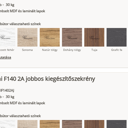
b
-
30 kg
éselt MDF és laminált lapok
bútor választaható színek
ezett fehér
Sonoma
Natúr tölgy
Dohány tölgy
Tuja
Grafit fa
utatása
 F140 2A jobbos kiegészítőszekrény
ágy krém
Kasmír
Kőszürke
Nádzöld
Füstös zöld
Matt
indigókék
IF1402AJ
b
-
30 kg
éselt MDF és laminált lapok
bútor választaható színek