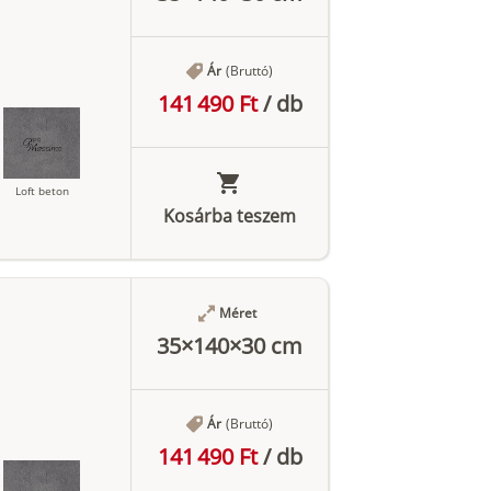
Ár
(Bruttó)
141 490 Ft
/
db
Loft beton
Kosárba teszem
Antracit
Méret
35×140×30 cm
Ár
(Bruttó)
141 490 Ft
/
db