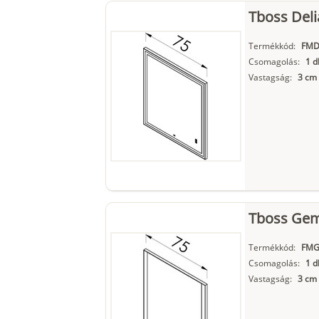
Tboss Deli
Termékkód:
FMD
Csomagolás:
1 d
Vastagság:
3 cm
Tboss Gem
Termékkód:
FMG
Csomagolás:
1 d
Vastagság:
3 cm