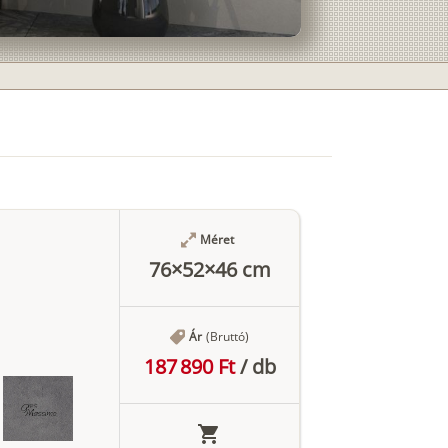
Méret
76×52×46 cm
Ár
(Bruttó)
187 890 Ft
/
db