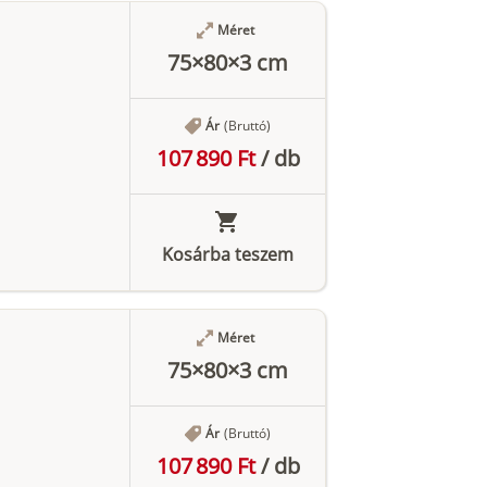
Méret
75×80×3 cm
Ár
(Bruttó)
107 890 Ft
/
db
Kosárba teszem
Méret
75×80×3 cm
Ár
(Bruttó)
107 890 Ft
/
db