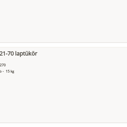
21-70 laptükör
270
b
-
15 kg