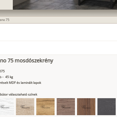
ano 75
ano 75 mosdószekrény
O75
b
-
45 kg
éselt MDF és laminált lapok
bútor választaható színek