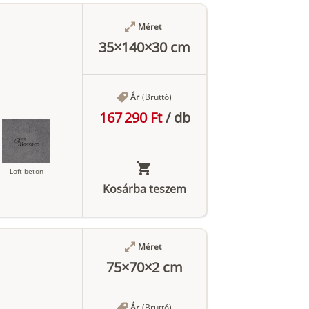
Antracit
Méret
35×140×30 cm
Ár
(Bruttó)
167 290 Ft
/
db
Loft beton
Kosárba teszem
Antracit
Méret
75×70×2 cm
Ár
(Bruttó)