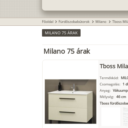
Főoldal
Fürdőszobabútorok
Milano
Tboss Mil
chevron_right
chevron_right
chevron_right
MILANO 75 ÁRAK
Milano 75 árak
Tboss Mil
Termékkód:
MIL
Csomagolás:
1 d
Anyag:
Vákuumpr
Mélység:
46 cm
Tboss fürdőszoba