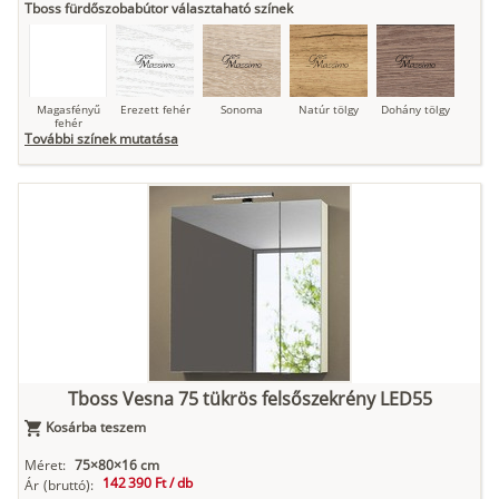
Tboss fürdőszobabútor választaható színek
Magasfényű
Erezett fehér
Sonoma
Natúr tölgy
Dohány tölgy
fehér
További színek mutatása
Tuja
Grafit fa
Loft beton
Szupermatt
Lágy krém
fehér
Kasmír
Kőszürke
Nádzöld
Füstös zöld
Matt
indigókék
Tboss Vesna 75 tükrös felsőszekrény LED55
Kosárba teszem
Antracit
Matt fekete
Méret:
75×80×16 cm
142 390 Ft /
db
Ár
(bruttó):