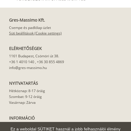
Gres-Massimo Kft.
Csempe és padlólap üzlet
Süti beállítások (Cookie settings)
ELÉRHETŐSÉGEK
1161 Budapest, Csömöri út 38.
+36 1 4010 140
,
+36 30 855 4869
info@gres-massimo.hu
NYITVATARTÁS
Hétköznap: 8-17 óráig
Szombat: 9-12 óráig
Vasárnap: Zárva
INFORMÁCIÓ
Vásárlási feltételek
Ez a weboldal SÜTIKET használ a jobb felhasználói élmény