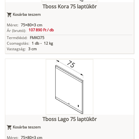
Tboss Kora 75 laptükör
Kosárba teszem
Méret:
75×80×3 cm
107 890 Ft /
db
Ár
(bruttó):
Termékkód:
FMKO75
Csomagolás:
1 db
-
12 kg
Vastagság:
3 cm
Tboss Lago 75 laptükör
Kosárba teszem
Méret:
75×80×3 cm