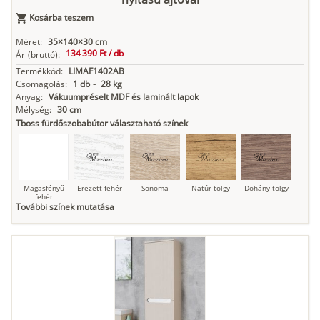
Antracit
Matt fekete
Kosárba teszem
Méret:
35×140×30 cm
134 390 Ft /
db
Ár
(bruttó):
Termékkód:
LIMAF1402AB
Csomagolás:
1 db
-
28 kg
Anyag:
Vákuumpréselt MDF és laminált lapok
Mélység:
30 cm
Tboss fürdőszobabútor választaható színek
Magasfényű
Erezett fehér
Sonoma
Natúr tölgy
Dohány tölgy
fehér
További színek mutatása
Tuja
Grafit fa
Loft beton
Szupermatt
Lágy krém
fehér