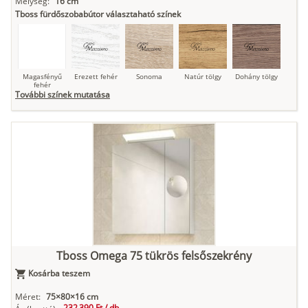
Mélység:
16 cm
Tboss fürdőszobabútor választaható színek
Magasfényű
Erezett fehér
Sonoma
Natúr tölgy
Dohány tölgy
fehér
További színek mutatása
Tuja
Grafit fa
Loft beton
Szupermatt
Lágy krém
fehér
Kasmír
Kőszürke
Nádzöld
Füstös zöld
Matt
indigókék
Tboss Omega 75 tükrös felsőszekrény
Kosárba teszem
Antracit
Matt fekete
Méret:
75×80×16 cm
232 390 Ft /
db