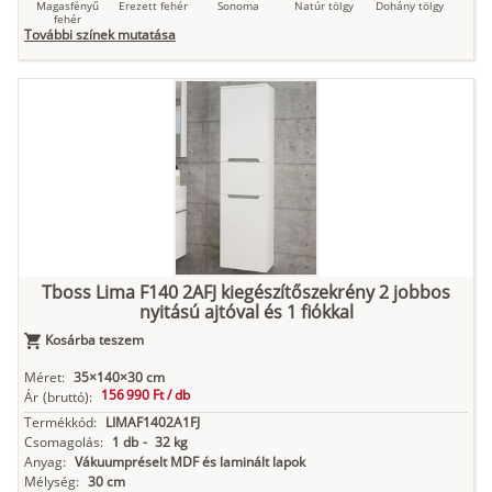
Magasfényű
Erezett fehér
Sonoma
Natúr tölgy
Dohány tölgy
fehér
További színek mutatása
Tuja
Grafit fa
Loft beton
Szupermatt
Lágy krém
fehér
Kasmír
Kőszürke
Nádzöld
Füstös zöld
Matt
indigókék
Tboss Lima F140 2AFJ kiegészítőszekrény 2 jobbos
nyitású ajtóval és 1 fiókkal
Antracit
Matt fekete
Kosárba teszem
Méret:
35×140×30 cm
156 990 Ft /
db
Ár
(bruttó):
Termékkód:
LIMAF1402A1FJ
Csomagolás:
1 db
-
32 kg
Anyag:
Vákuumpréselt MDF és laminált lapok
Mélység:
30 cm