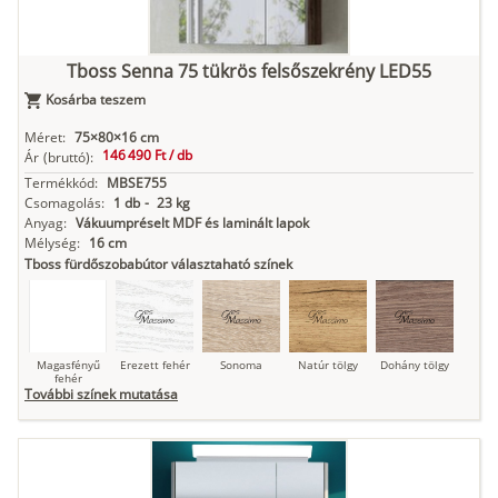
indigókék
Tboss Senna 75 tükrös felsőszekrény LED55
Kosárba teszem
Antracit
Matt fekete
Méret:
75×80×16 cm
146 490 Ft /
db
Ár
(bruttó):
Termékkód:
MBSE755
Csomagolás:
1 db
-
23 kg
Anyag:
Vákuumpréselt MDF és laminált lapok
Mélység:
16 cm
Tboss fürdőszobabútor választaható színek
Magasfényű
Erezett fehér
Sonoma
Natúr tölgy
Dohány tölgy
fehér
További színek mutatása
Tuja
Grafit fa
Loft beton
Szupermatt
Lágy krém
fehér