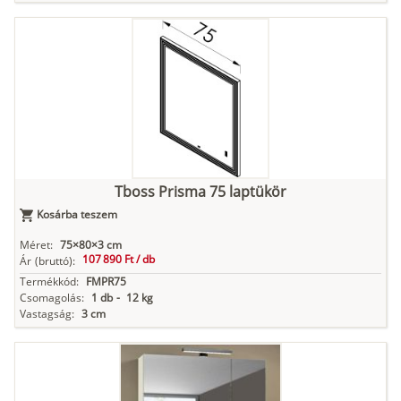
Tboss Prisma 75 laptükör
Kosárba teszem
Méret:
75×80×3 cm
107 890 Ft /
db
Ár
(bruttó):
Termékkód:
FMPR75
Csomagolás:
1 db
-
12 kg
Vastagság:
3 cm