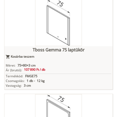
Tboss Gemma 75 laptükör
Kosárba teszem
Méret:
75×80×3 cm
107 890 Ft /
db
Ár
(bruttó):
Termékkód:
FMGE75
Csomagolás:
1 db
-
12 kg
Vastagság:
3 cm