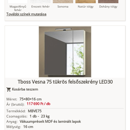
Magasfényű
Erezett fehér
Sonoma
Natúr tölgy
Dohány tölgy
fehér
További színek mutatása
Tuja
Grafit fa
Loft beton
Szupermatt
Lágy krém
fehér
Kasmír
Kőszürke
Nádzöld
Füstös zöld
Matt
indigókék
Tboss Vesna 75 tükrös felsőszekrény LED30
Kosárba teszem
Antracit
Matt fekete
Méret:
75×80×16 cm
117 690 Ft /
db
Ár
(bruttó):
Termékkód:
MBVE75
Csomagolás:
1 db
-
23 kg
Anyag:
Vákuumpréselt MDF és laminált lapok
Mélység:
16 cm