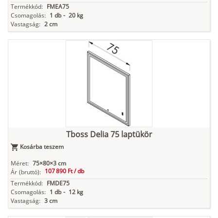
Termékkód:
FMEA75
Csomagolás:
1 db
-
20 kg
Vastagság:
2 cm
Tboss Delia 75 laptükör
Kosárba teszem
Méret:
75×80×3 cm
107 890 Ft /
db
Ár
(bruttó):
Termékkód:
FMDE75
Csomagolás:
1 db
-
12 kg
Vastagság:
3 cm