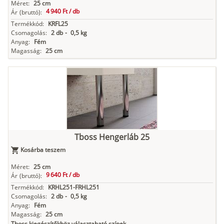
Méret:
25 cm
4 940 Ft /
db
Ár
(bruttó):
Antracit
Matt fekete
Termékkód:
KRFL25
Csomagolás:
2 db
-
0,5 kg
Anyag:
Fém
Magasság:
25 cm
Tboss Hengerláb 25
Kosárba teszem
Méret:
25 cm
9 640 Ft /
db
Ár
(bruttó):
Termékkód:
KRHL251-FRHL251
Csomagolás:
2 db
-
0,5 kg
Anyag:
Fém
Magasság:
25 cm
Tboss kiegészítőkhöz választaható színek