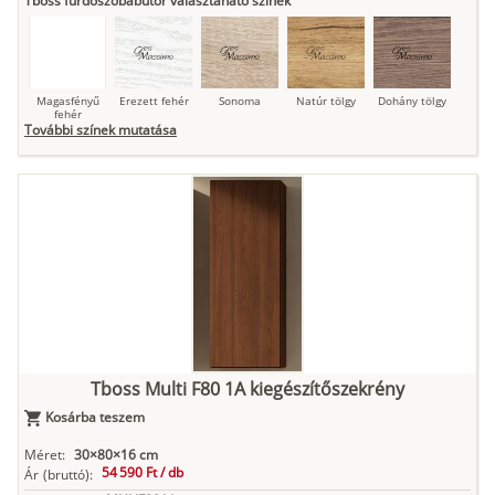
Tboss fürdőszobabútor választaható színek
Magasfényű
Erezett fehér
Sonoma
Natúr tölgy
Dohány tölgy
fehér
További színek mutatása
Tuja
Grafit fa
Loft beton
Szupermatt
Lágy krém
fehér
Kasmír
Kőszürke
Nádzöld
Füstös zöld
Matt
indigókék
Tboss Multi F80 1A kiegészítőszekrény
Kosárba teszem
Antracit
Matt fekete
Méret:
30×80×16 cm
54 590 Ft /
db
Ár
(bruttó):