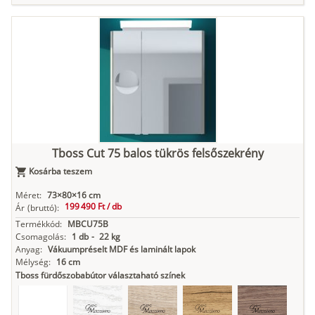
Tuja
Grafit fa
Loft beton
Szupermatt
Lágy krém
fehér
Kasmír
Kőszürke
Nádzöld
Füstös zöld
Matt
indigókék
Tboss Cut 75 balos tükrös felsőszekrény
Kosárba teszem
Antracit
Matt fekete
Méret:
73×80×16 cm
199 490 Ft /
db
Ár
(bruttó):
Termékkód:
MBCU75B
Csomagolás:
1 db
-
22 kg
Anyag:
Vákuumpréselt MDF és laminált lapok
Mélység:
16 cm
Tboss fürdőszobabútor választaható színek