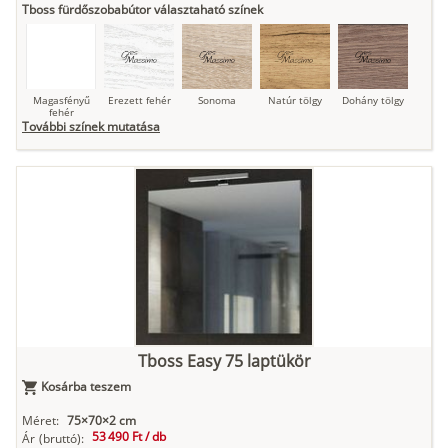
Tboss fürdőszobabútor választaható színek
Magasfényű
Erezett fehér
Sonoma
Natúr tölgy
Dohány tölgy
fehér
További színek mutatása
Tuja
Grafit fa
Loft beton
Szupermatt
Lágy krém
fehér
Kasmír
Kőszürke
Nádzöld
Füstös zöld
Matt
indigókék
Tboss Easy 75 laptükör
Kosárba teszem
Antracit
Matt fekete
Méret:
75×70×2 cm
53 490 Ft /
db
Ár
(bruttó):