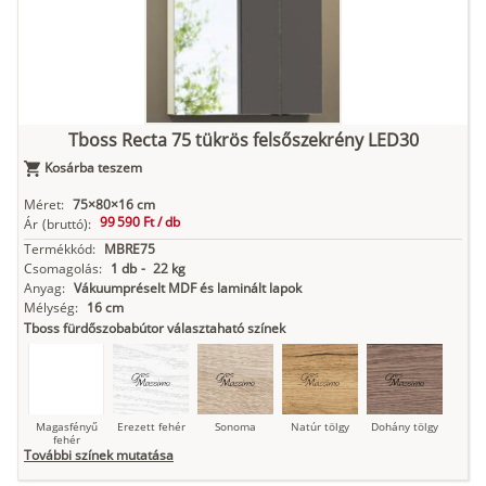
Tboss Recta 75 tükrös felsőszekrény LED30
Kosárba teszem
Méret:
75×80×16 cm
99 590 Ft /
db
Ár
(bruttó):
Termékkód:
MBRE75
Csomagolás:
1 db
-
22 kg
Anyag:
Vákuumpréselt MDF és laminált lapok
Mélység:
16 cm
Tboss fürdőszobabútor választaható színek
Magasfényű
Erezett fehér
Sonoma
Natúr tölgy
Dohány tölgy
fehér
További színek mutatása