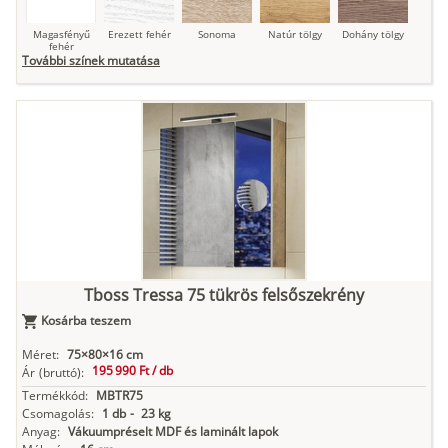
Magasfényű
Erezett fehér
Sonoma
Natúr tölgy
Dohány tölgy
fehér
További színek mutatása
Tuja
Grafit fa
Loft beton
Szupermatt
Lágy krém
fehér
Kasmír
Kőszürke
Nádzöld
Füstös zöld
Matt
indigókék
Tboss Tressa 75 tükrös felsőszekrény
Kosárba teszem
Antracit
Matt fekete
Méret:
75×80×16 cm
195 990 Ft /
db
Ár
(bruttó):
Termékkód:
MBTR75
Csomagolás:
1 db
-
23 kg
Anyag:
Vákuumpréselt MDF és laminált lapok