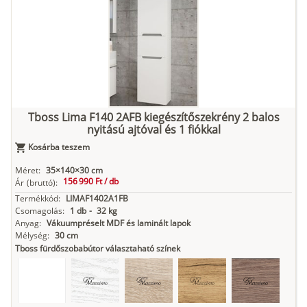
Tuja
Grafit fa
Loft beton
Szupermatt
Lágy krém
fehér
Kasmír
Kőszürke
Nádzöld
Füstös zöld
Matt
indigókék
Tboss Lima F140 2AFB kiegészítőszekrény 2 balos
nyitású ajtóval és 1 fiókkal
Antracit
Matt fekete
Kosárba teszem
Méret:
35×140×30 cm
156 990 Ft /
db
Ár
(bruttó):
Termékkód:
LIMAF1402A1FB
Csomagolás:
1 db
-
32 kg
Anyag:
Vákuumpréselt MDF és laminált lapok
Mélység:
30 cm
Tboss fürdőszobabútor választaható színek