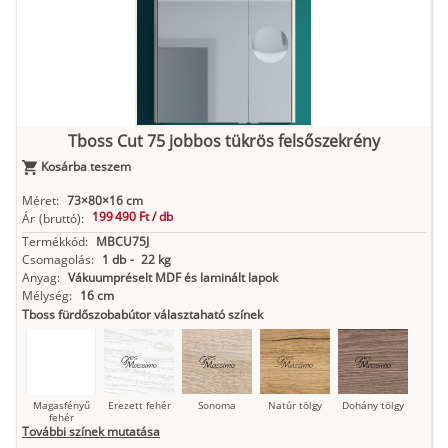
Kasmír
Kőszürke
Nádzöld
Füstös zöld
Matt
indigókék
Tboss Cut 75 jobbos tükrös felsőszekrény
Kosárba teszem
Antracit
Matt fekete
Méret:
73×80×16 cm
199 490 Ft /
db
Ár
(bruttó):
Termékkód:
MBCU75J
Csomagolás:
1 db
-
22 kg
Anyag:
Vákuumpréselt MDF és laminált lapok
Mélység:
16 cm
Tboss fürdőszobabútor választaható színek
Magasfényű
Erezett fehér
Sonoma
Natúr tölgy
Dohány tölgy
fehér
További színek mutatása