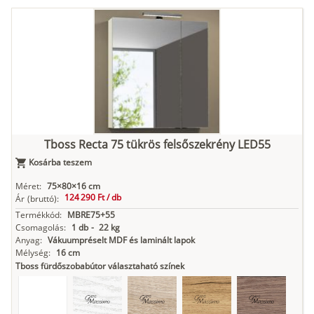
Tuja
Grafit fa
Loft beton
Szupermatt
Lágy krém
fehér
Kasmír
Kőszürke
Nádzöld
Füstös zöld
Matt
indigókék
Tboss Recta 75 tükrös felsőszekrény LED55
Kosárba teszem
Antracit
Matt fekete
Méret:
75×80×16 cm
124 290 Ft /
db
Ár
(bruttó):
Termékkód:
MBRE75+55
Csomagolás:
1 db
-
22 kg
Anyag:
Vákuumpréselt MDF és laminált lapok
Mélység:
16 cm
Tboss fürdőszobabútor választaható színek