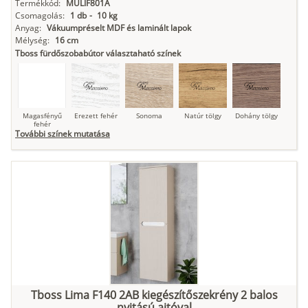
Termékkód:
MULIF801A
Csomagolás:
1 db
-
10 kg
Anyag:
Vákuumpréselt MDF és laminált lapok
Mélység:
16 cm
Tboss fürdőszobabútor választaható színek
Magasfényű
Erezett fehér
Sonoma
Natúr tölgy
Dohány tölgy
fehér
További színek mutatása
Tuja
Grafit fa
Loft beton
Szupermatt
Lágy krém
fehér
Kasmír
Kőszürke
Nádzöld
Füstös zöld
Matt
indigókék
Tboss Lima F140 2AB kiegészítőszekrény 2 balos
nyitású ajtóval