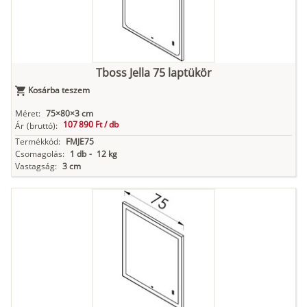
Tboss Jella 75 laptükör
Kosárba teszem
Méret:
75×80×3 cm
107 890 Ft /
db
Ár
(bruttó):
Termékkód:
FMJE75
Csomagolás:
1 db
-
12 kg
Vastagság:
3 cm