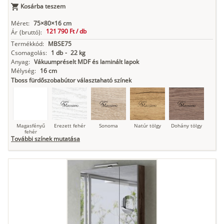
Kosárba teszem
Antracit
Matt fekete
Méret:
75×80×16 cm
121 790 Ft /
db
Ár
(bruttó):
Termékkód:
MBSE75
Csomagolás:
1 db
-
22 kg
Anyag:
Vákuumpréselt MDF és laminált lapok
Mélység:
16 cm
Tboss fürdőszobabútor választaható színek
Magasfényű
Erezett fehér
Sonoma
Natúr tölgy
Dohány tölgy
fehér
További színek mutatása
Tuja
Grafit fa
Loft beton
Szupermatt
Lágy krém
fehér
Kasmír
Kőszürke
Nádzöld
Füstös zöld
Matt