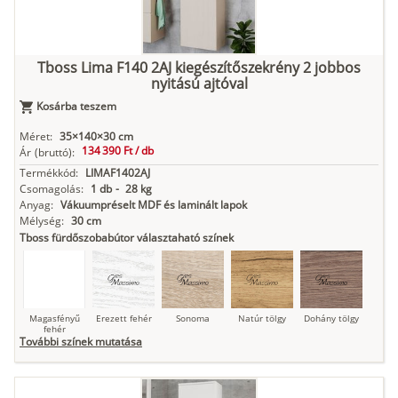
Kasmír
Kőszürke
Nádzöld
Füstös zöld
Matt
indigókék
Tboss Lima F140 2AJ kiegészítőszekrény 2 jobbos
nyitású ajtóval
Antracit
Matt fekete
Kosárba teszem
Méret:
35×140×30 cm
134 390 Ft /
db
Ár
(bruttó):
Termékkód:
LIMAF1402AJ
Csomagolás:
1 db
-
28 kg
Anyag:
Vákuumpréselt MDF és laminált lapok
Mélység:
30 cm
Tboss fürdőszobabútor választaható színek
Magasfényű
Erezett fehér
Sonoma
Natúr tölgy
Dohány tölgy
fehér
További színek mutatása