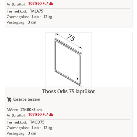
107 890 Ft /
db
Ár
(bruttó):
Termékkód:
FMLA75
Csomagolás:
1 db
-
12 kg
Vastagság:
3 cm
Tboss Odis 75 laptükör
Kosárba teszem
Méret:
75×80×3 cm
107 890 Ft /
db
Ár
(bruttó):
Termékkód:
FMOD75
Csomagolás:
1 db
-
12 kg
Vastagság:
3 cm