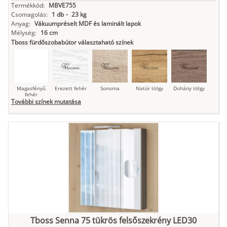
Termékkód:
MBVE755
Csomagolás:
1 db
-
23 kg
Anyag:
Vákuumpréselt MDF és laminált lapok
Mélység:
16 cm
Tboss fürdőszobabútor választaható színek
Magasfényű
Erezett fehér
Sonoma
Natúr tölgy
Dohány tölgy
fehér
További színek mutatása
Tuja
Grafit fa
Loft beton
Szupermatt
Lágy krém
fehér
Kasmír
Kőszürke
Nádzöld
Füstös zöld
Matt
indigókék
Tboss Senna 75 tükrös felsőszekrény LED30