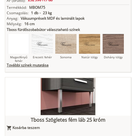
Ár
(bruttó):
Termékkód:
MBOM75
Csomagolás:
1 db
-
23 kg
Anyag:
Vákuumpréselt MDF és laminált lapok
Mélység:
16 cm
Tboss fürdőszobabútor választaható színek
Magasfényű
Erezett fehér
Sonoma
Natúr tölgy
Dohány tölgy
fehér
További színek mutatása
Tuja
Grafit fa
Loft beton
Szupermatt
Lágy krém
fehér
Kasmír
Kőszürke
Nádzöld
Füstös zöld
Matt
Tboss Szögletes fém láb 25 króm
indigókék
Kosárba teszem