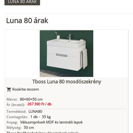
LUNA 80 ÁRAK
Luna 80 árak
Tboss Luna 80 mosdószekrény
Kosárba teszem
Méret:
80×60×50 cm
267 390 Ft /
db
Ár
(bruttó):
Termékkód:
LUNA80
Csomagolás:
1 db
-
35 kg
Anyag:
Vákuumpréselt MDF és laminált lapok
Mélység:
50 cm