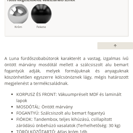
Króm
Fekete
arrow_upward
A Luna fürdőszobabútorok karakterét a vastag, izgalmas ívű
öntött márvány mosdótál mellett a szálcsiszolt alu bemart
fogantyúk adják, melyek formájuknak és anyaguknak
köszönhetően egyszerre kölcsönöznek lágy, mégis határozott
megjelenést a termékcsaládnak.
KORPUSZ ÉS FRONT: Vákuumpréselt MDF és laminált
lapok
MOSDÓTÁL: Öntött márvány
FOGANTYÚ: Szálcsiszolt alu bemart fogantyú
FIÓKOK: Tandembox, teljes kihúzású, csillapított
záródású önbehúzó vasalatok (Terhelhetőség: 30 kg)
TÖRÖLKÖZŐTARTÓ: Atlas króm 1db