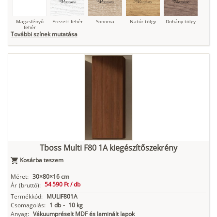
Magasfényű
Erezett fehér
Sonoma
Natúr tölgy
Dohány tölgy
fehér
További színek mutatása
Tuja
Grafit fa
Loft beton
Szupermatt
Lágy krém
fehér
Kasmír
Kőszürke
Nádzöld
Füstös zöld
Matt
indigókék
Tboss Multi F80 1A kiegészítőszekrény
Kosárba teszem
Antracit
Matt fekete
Méret:
30×80×16 cm
54 590 Ft /
db
Ár
(bruttó):
Termékkód:
MULIF801A
Csomagolás:
1 db
-
10 kg
Anyag:
Vákuumpréselt MDF és laminált lapok