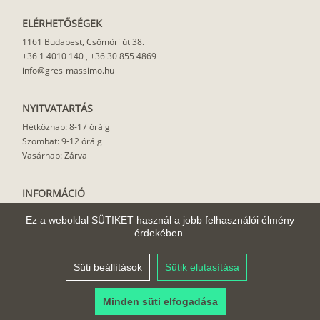
ELÉRHETŐSÉGEK
1161 Budapest, Csömöri út 38.
+36 1 4010 140
,
+36 30 855 4869
info@gres-massimo.hu
NYITVATARTÁS
Hétköznap: 8-17 óráig
Szombat: 9-12 óráig
Vasárnap: Zárva
INFORMÁCIÓ
Vásárlási feltételek
Ez a weboldal SÜTIKET használ a jobb felhasználói élmény
Felhasználási javaslat
érdekében.
Házhoz szállítás
Rólunk
Süti beállítások
Sütik elutasítása
Cikkek
Minden süti elfogadása