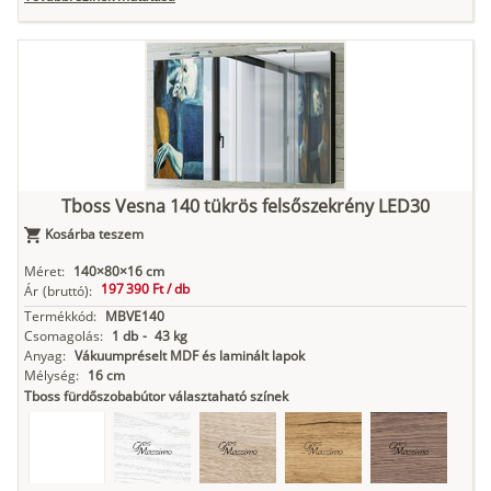
Tuja
Grafit fa
Loft beton
Szupermatt
Lágy krém
fehér
Kasmír
Kőszürke
Nádzöld
Füstös zöld
Matt
indigókék
Tboss Vesna 140 tükrös felsőszekrény LED30
Kosárba teszem
Méret:
140×80×16 cm
197 390 Ft /
db
Ár
(bruttó):
Antracit
Matt fekete
Termékkód:
MBVE140
Csomagolás:
1 db
-
43 kg
Anyag:
Vákuumpréselt MDF és laminált lapok
Mélység:
16 cm
Tboss fürdőszobabútor választaható színek