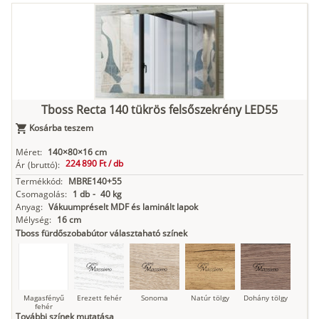
Tuja
Grafit fa
Loft beton
Szupermatt
Lágy krém
fehér
Kasmír
Kőszürke
Nádzöld
Füstös zöld
Matt
indigókék
Tboss Recta 140 tükrös felsőszekrény LED55
Kosárba teszem
Méret:
140×80×16 cm
224 890 Ft /
db
Ár
(bruttó):
Antracit
Matt fekete
Termékkód:
MBRE140+55
Csomagolás:
1 db
-
40 kg
Anyag:
Vákuumpréselt MDF és laminált lapok
Mélység:
16 cm
Tboss fürdőszobabútor választaható színek
Magasfényű
Erezett fehér
Sonoma
Natúr tölgy
Dohány tölgy
fehér
További színek mutatása