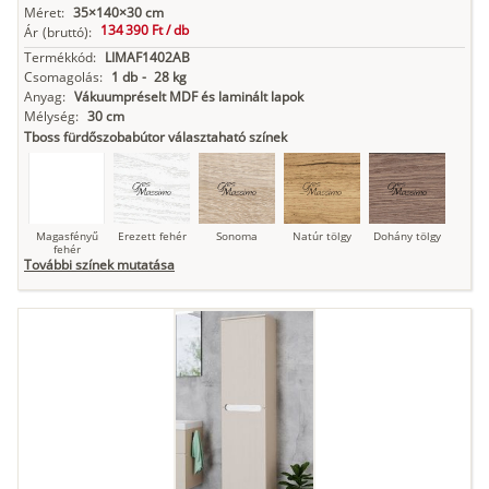
Méret:
35×140×30 cm
134 390 Ft /
db
Ár
(bruttó):
Termékkód:
LIMAF1402AB
Csomagolás:
1 db
-
28 kg
Anyag:
Vákuumpréselt MDF és laminált lapok
Mélység:
30 cm
Tboss fürdőszobabútor választaható színek
Magasfényű
Erezett fehér
Sonoma
Natúr tölgy
Dohány tölgy
fehér
További színek mutatása
Tuja
Grafit fa
Loft beton
Szupermatt
Lágy krém
fehér
Kasmír
Kőszürke
Nádzöld
Füstös zöld
Matt
indigókék