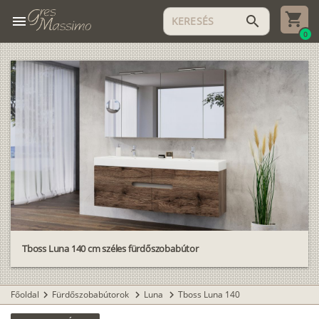
menu
search
0
Tboss Luna 140 cm széles fürdőszobabútor
Főoldal
Fürdőszobabútorok
Luna
Tboss Luna 140
chevron_right
chevron_right
chevron_right