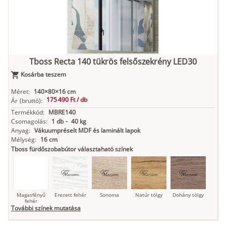
Tboss Recta 140 tükrös felsőszekrény LED30
Kosárba teszem
Méret:
140×80×16 cm
175 490 Ft /
db
Ár
(bruttó):
Termékkód:
MBRE140
Csomagolás:
1 db
-
40 kg
Anyag:
Vákuumpréselt MDF és laminált lapok
Mélység:
16 cm
Tboss fürdőszobabútor választaható színek
Magasfényű
Erezett fehér
Sonoma
Natúr tölgy
Dohány tölgy
fehér
További színek mutatása