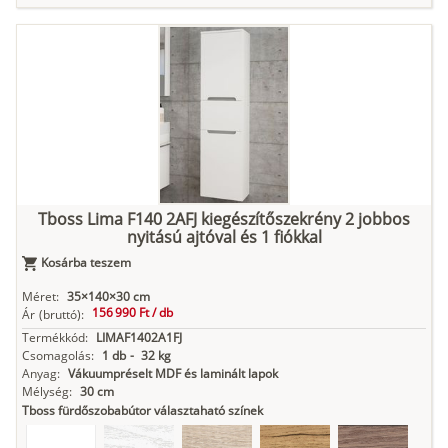
Tuja
Grafit fa
Loft beton
Szupermatt
Lágy krém
fehér
Kasmír
Kőszürke
Nádzöld
Füstös zöld
Matt
indigókék
Tboss Lima F140 2AFJ kiegészítőszekrény 2 jobbos
nyitású ajtóval és 1 fiókkal
Antracit
Matt fekete
Kosárba teszem
Méret:
35×140×30 cm
156 990 Ft /
db
Ár
(bruttó):
Termékkód:
LIMAF1402A1FJ
Csomagolás:
1 db
-
32 kg
Anyag:
Vákuumpréselt MDF és laminált lapok
Mélység:
30 cm
Tboss fürdőszobabútor választaható színek