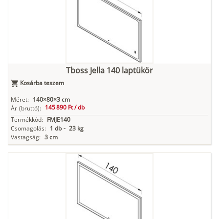
Tboss Jella 140 laptükör
Kosárba teszem
Méret:
140×80×3 cm
145 890 Ft /
db
Ár
(bruttó):
Termékkód:
FMJE140
Csomagolás:
1 db
-
23 kg
Vastagság:
3 cm