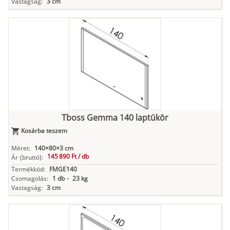
Vastagság:
3 cm
Tboss Gemma 140 laptükör
Kosárba teszem
Méret:
140×80×3 cm
145 890 Ft /
db
Ár
(bruttó):
Termékkód:
FMGE140
Csomagolás:
1 db
-
23 kg
Vastagság:
3 cm