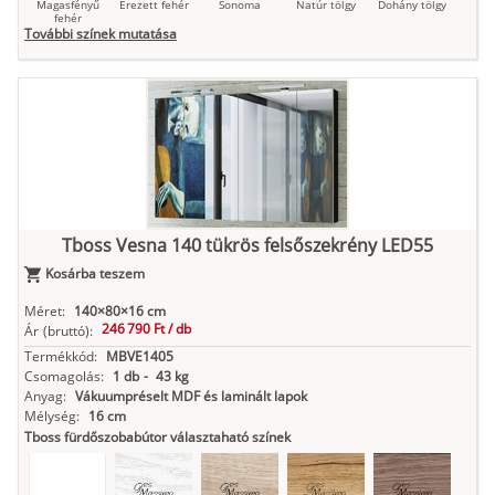
Magasfényű
Erezett fehér
Sonoma
Natúr tölgy
Dohány tölgy
fehér
További színek mutatása
Tuja
Grafit fa
Loft beton
Szupermatt
Lágy krém
fehér
Kasmír
Kőszürke
Nádzöld
Füstös zöld
Matt
indigókék
Tboss Vesna 140 tükrös felsőszekrény LED55
Kosárba teszem
Méret:
140×80×16 cm
246 790 Ft /
db
Ár
(bruttó):
Antracit
Matt fekete
Termékkód:
MBVE1405
Csomagolás:
1 db
-
43 kg
Anyag:
Vákuumpréselt MDF és laminált lapok
Mélység:
16 cm
Tboss fürdőszobabútor választaható színek