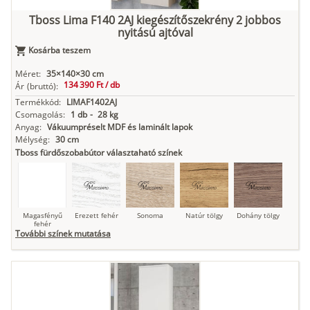
Tboss Lima F140 2AJ kiegészítőszekrény 2 jobbos
nyitású ajtóval
Antracit
Matt fekete
Kosárba teszem
Méret:
35×140×30 cm
134 390 Ft /
db
Ár
(bruttó):
Termékkód:
LIMAF1402AJ
Csomagolás:
1 db
-
28 kg
Anyag:
Vákuumpréselt MDF és laminált lapok
Mélység:
30 cm
Tboss fürdőszobabútor választaható színek
Magasfényű
Erezett fehér
Sonoma
Natúr tölgy
Dohány tölgy
fehér
További színek mutatása
Tuja
Grafit fa
Loft beton
Szupermatt
Lágy krém
fehér