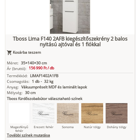
Kasmír
Kőszürke
Nádzöld
Füstös zöld
Matt
indigókék
Tboss Lima F140 2AFB kiegészítőszekrény 2 balos
nyitású ajtóval és 1 fiókkal
Antracit
Matt fekete
Kosárba teszem
Méret:
35×140×30 cm
156 990 Ft /
db
Ár
(bruttó):
Termékkód:
LIMAF1402A1FB
Csomagolás:
1 db
-
32 kg
Anyag:
Vákuumpréselt MDF és laminált lapok
Mélység:
30 cm
Tboss fürdőszobabútor választaható színek
Magasfényű
Erezett fehér
Sonoma
Natúr tölgy
Dohány tölgy
fehér
További színek mutatása