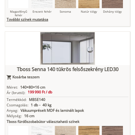
Magasfényű
Erezett fehér
Sonoma
Natúr tölgy
Dohány tölgy
fehér
További színek mutatása
Tuja
Grafit fa
Loft beton
Szupermatt
Lágy krém
fehér
Tboss Senna 140 tükrös felsőszekrény LED30
Kasmír
Kőszürke
Nádzöld
Füstös zöld
Matt
indigókék
Kosárba teszem
Méret:
140×80×16 cm
199 990 Ft /
db
Ár
(bruttó):
Termékkód:
MBSE140
Antracit
Matt fekete
Csomagolás:
1 db
-
40 kg
Anyag:
Vákuumpréselt MDF és laminált lapok
Mélység:
16 cm
Tboss fürdőszobabútor választaható színek