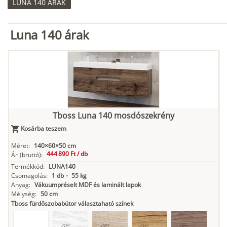
LUNA 140 ÁRAK
Luna 140 árak
Tboss Luna 140 mosdószekrény
Kosárba teszem
Méret:
140×60×50 cm
444 890 Ft /
db
Ár
(bruttó):
Termékkód:
LUNA140
Csomagolás:
1 db
-
55 kg
Anyag:
Vákuumpréselt MDF és laminált lapok
Mélység:
50 cm
Tboss fürdőszobabútor választaható színek