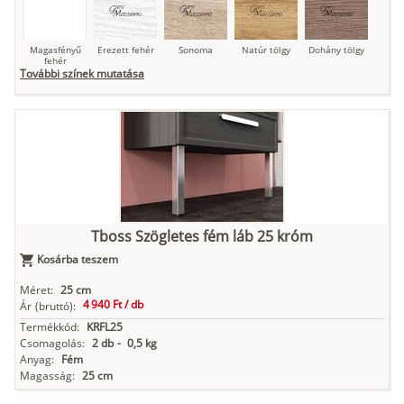
Magasfényű
Erezett fehér
Sonoma
Natúr tölgy
Dohány tölgy
fehér
További színek mutatása
Tuja
Grafit fa
Loft beton
Szupermatt
Lágy krém
fehér
Kasmír
Kőszürke
Nádzöld
Füstös zöld
Matt
Tboss Szögletes fém láb 25 króm
indigókék
Kosárba teszem
Méret:
25 cm
4 940 Ft /
db
Ár
(bruttó):
Antracit
Matt fekete
Termékkód:
KRFL25
Csomagolás:
2 db
-
0,5 kg
Anyag:
Fém
Magasság:
25 cm