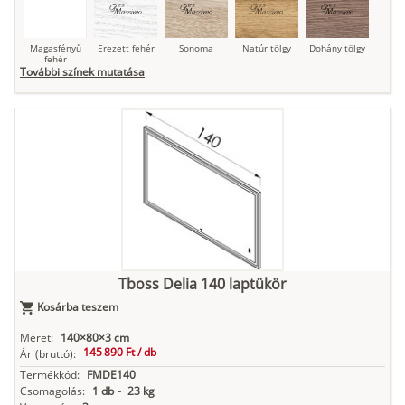
Magasfényű
Erezett fehér
Sonoma
Natúr tölgy
Dohány tölgy
fehér
További színek mutatása
Tuja
Grafit fa
Loft beton
Szupermatt
Lágy krém
fehér
Kasmír
Kőszürke
Nádzöld
Füstös zöld
Matt
indigókék
Tboss Delia 140 laptükör
Kosárba teszem
Antracit
Matt fekete
Méret:
140×80×3 cm
145 890 Ft /
db
Ár
(bruttó):
Termékkód:
FMDE140
Csomagolás:
1 db
-
23 kg