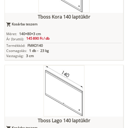
Tboss Kora 140 laptükör
Kosárba teszem
Méret:
140×80×3 cm
145 890 Ft /
db
Ár
(bruttó):
Termékkód:
FMKO140
Csomagolás:
1 db
-
23 kg
Vastagság:
3 cm
Tboss Lago 140 laptükör
Kosárba teszem