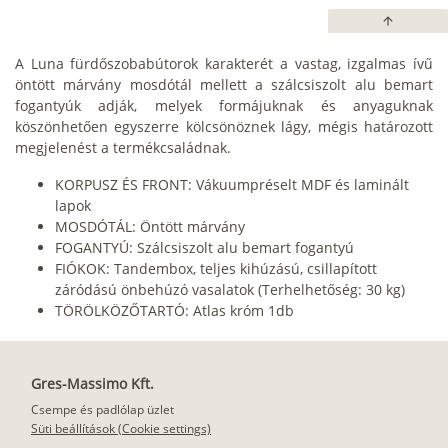
arrow_upward
A Luna fürdőszobabútorok karakterét a vastag, izgalmas ívű
öntött márvány mosdótál mellett a szálcsiszolt alu bemart
fogantyúk adják, melyek formájuknak és anyaguknak
köszönhetően egyszerre kölcsönöznek lágy, mégis határozott
megjelenést a termékcsaládnak.
KORPUSZ ÉS FRONT: Vákuumpréselt MDF és laminált
lapok
MOSDÓTÁL: Öntött márvány
FOGANTYÚ: Szálcsiszolt alu bemart fogantyú
FIÓKOK: Tandembox, teljes kihúzású, csillapított
záródású önbehúzó vasalatok (Terhelhetőség: 30 kg)
TÖRÖLKÖZŐTARTÓ: Atlas króm 1db
Gres-Massimo Kft.
Csempe és padlólap üzlet
Süti beállítások (Cookie settings)