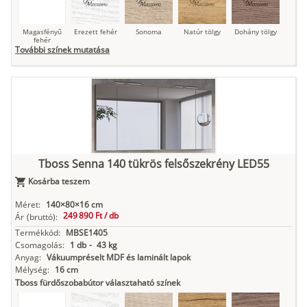
Magasfényű
Erezett fehér
Sonoma
Natúr tölgy
Dohány tölgy
fehér
További színek mutatása
Tuja
Grafit fa
Loft beton
Szupermatt
Lágy krém
fehér
Tboss Senna 140 tükrös felsőszekrény LED55
Kasmír
Kőszürke
Nádzöld
Füstös zöld
Matt
indigókék
Kosárba teszem
Méret:
140×80×16 cm
249 890 Ft /
db
Ár
(bruttó):
Termékkód:
MBSE1405
Antracit
Matt fekete
Csomagolás:
1 db
-
43 kg
Anyag:
Vákuumpréselt MDF és laminált lapok
Mélység:
16 cm
Tboss fürdőszobabútor választaható színek