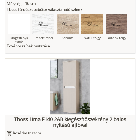
Mélység:
16 cm
Tboss fürdőszobabútor választaható színek
Magasfényű
Erezett fehér
Sonoma
Natúr tölgy
Dohány tölgy
fehér
További színek mutatása
Tuja
Grafit fa
Loft beton
Szupermatt
Lágy krém
fehér
Kasmír
Kőszürke
Nádzöld
Füstös zöld
Matt
indigókék
Tboss Lima F140 2AB kiegészítőszekrény 2 balos
nyitású ajtóval
Antracit
Matt fekete
Kosárba teszem