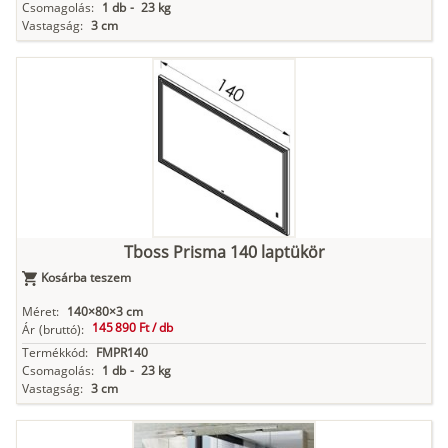
Csomagolás:
1 db
-
23 kg
Vastagság:
3 cm
Tboss Prisma 140 laptükör
Kosárba teszem
Méret:
140×80×3 cm
145 890 Ft /
db
Ár
(bruttó):
Termékkód:
FMPR140
Csomagolás:
1 db
-
23 kg
Vastagság:
3 cm