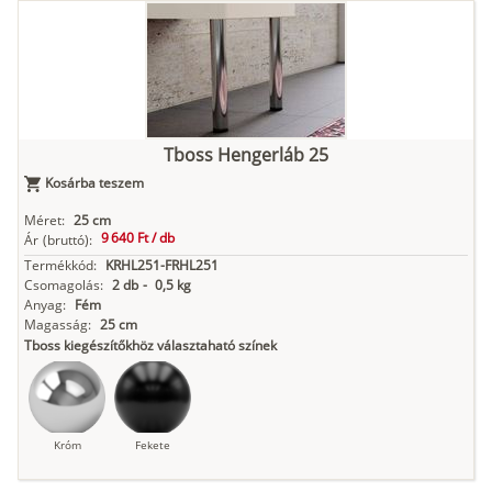
Tboss Hengerláb 25
Kosárba teszem
Méret:
25 cm
9 640 Ft /
db
Ár
(bruttó):
Termékkód:
KRHL251-FRHL251
Csomagolás:
2 db
-
0,5 kg
Anyag:
Fém
Magasság:
25 cm
Tboss kiegészítőkhöz választaható színek
Króm
Fekete