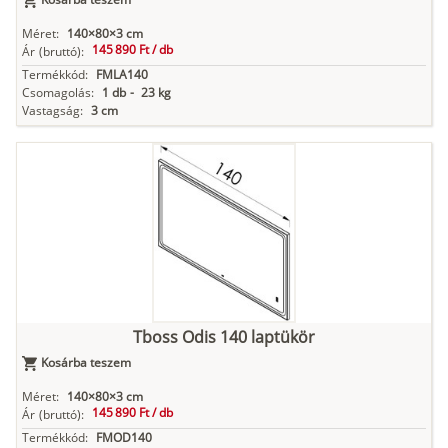
Méret:
140×80×3 cm
145 890 Ft /
db
Ár
(bruttó):
Termékkód:
FMLA140
Csomagolás:
1 db
-
23 kg
Vastagság:
3 cm
Tboss Odis 140 laptükör
Kosárba teszem
Méret:
140×80×3 cm
145 890 Ft /
db
Ár
(bruttó):
Termékkód:
FMOD140