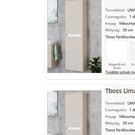
Termékkód:
LIM
Csomagolás:
1 d
Matt fekete
Anyag:
Vákuumpr
Mélység:
30 cm
Tboss fürdőszoba
Magasfényű
Er
fehér
További színek m
Tboss Lima
Szupermatt
L
fehér
Termékkód:
LIM
Csomagolás:
1 d
Anyag:
Vákuumpr
Mélység:
30 cm
Matt fekete
Tboss fürdőszoba