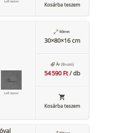
Loft beton
Kosárba teszem
Antracit
Méret
30×80×16 cm
Ár
(Bruttó)
54 590 Ft
/
db
Loft beton
Kosárba teszem
Antracit
óval