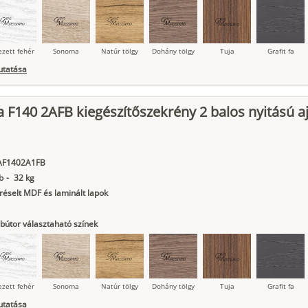
ezett fehér
Sonoma
Natúr tölgy
Dohány tölgy
Tuja
Grafit fa
utatása
 F140 2AFB kiegészítőszekrény 2 balos nyitású aj
ágy krém
Kasmír
Kőszürke
Nádzöld
Füstös zöld
Matt
indigókék
AF1402A1FB
b
-
32 kg
éselt MDF és laminált lapok
bútor választaható színek
ezett fehér
Sonoma
Natúr tölgy
Dohány tölgy
Tuja
Grafit fa
utatása