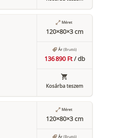
Méret
120×80×3 cm
Ár
(Bruttó)
136 890 Ft
/
db
Kosárba teszem
Méret
120×80×3 cm
Ár
(Bruttó)