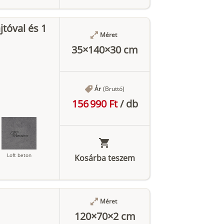
jtóval és 1
Antracit
Méret
35×140×30 cm
Ár
(Bruttó)
156 990 Ft
/
db
Loft beton
Kosárba teszem
Méret
Antracit
120×70×2 cm