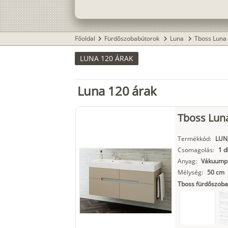
Főoldal
Fürdőszobabútorok
Luna
Tboss Luna
chevron_right
chevron_right
chevron_right
LUNA 120 ÁRAK
Luna 120 árak
Tboss Lun
Termékkód:
LUN
Csomagolás:
1 d
Anyag:
Vákuumpr
Mélység:
50 cm
Tboss fürdőszoba