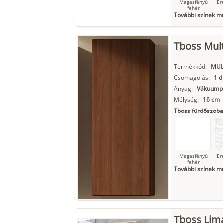
Magasfényű
Er
fehér
További színek m
Tboss Mult
Szupermatt
L
fehér
Termékkód:
MUL
Csomagolás:
1 d
Anyag:
Vákuumpr
Mélység:
16 cm
Matt fekete
Tboss fürdőszoba
Magasfényű
Er
fehér
További színek m
Szupermatt
L
fehér
Tboss Lima