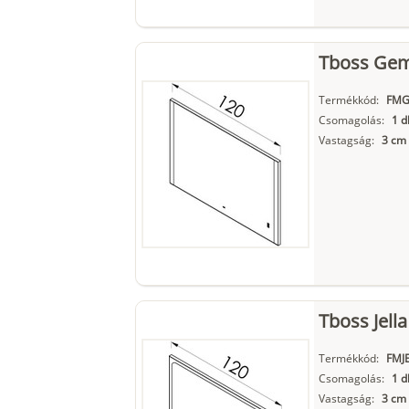
Tboss Gem
Termékkód:
FMG
Csomagolás:
1 d
Vastagság:
3 cm
Tboss Jell
Termékkód:
FMJ
Csomagolás:
1 d
Vastagság:
3 cm