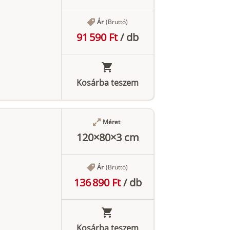
Ár
(Bruttó)
91 590 Ft
/
db
Kosárba teszem
Méret
120×80×3 cm
Ár
(Bruttó)
136 890 Ft
/
db
Kosárba teszem