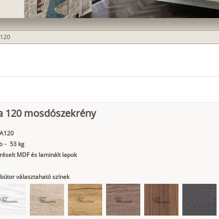
 120
a 120 mosdószekrény
A120
b
-
53 kg
éselt MDF és laminált lapok
bútor választaható színek