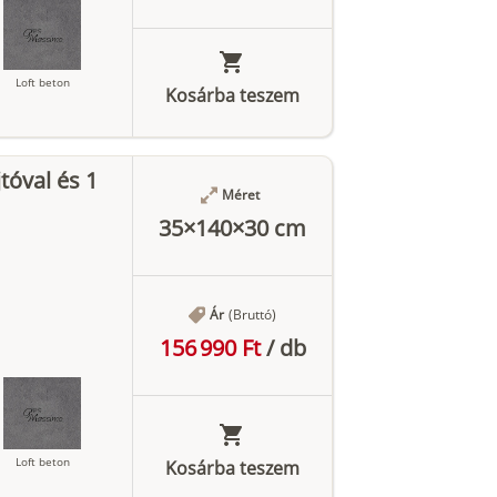
Loft beton
Kosárba teszem
tóval és 1
Antracit
Méret
35×140×30 cm
Ár
(Bruttó)
156 990 Ft
/
db
Loft beton
Kosárba teszem