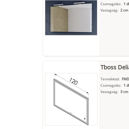
Csomagolás:
1 d
Vastagság:
2 cm
Matt fekete
Tboss Deli
Termékkód:
FMD
Csomagolás:
1 d
Vastagság:
3 cm