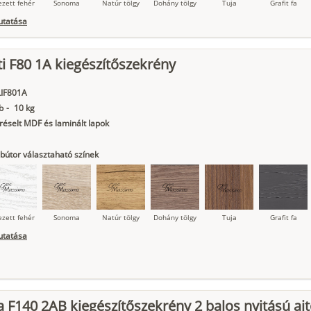
ezett fehér
Sonoma
Natúr tölgy
Dohány tölgy
Tuja
Grafit fa
utatása
i F80 1A kiegészítőszekrény
ágy krém
Kasmír
Kőszürke
Nádzöld
Füstös zöld
Matt
indigókék
IF801A
b
-
10 kg
éselt MDF és laminált lapok
bútor választaható színek
ezett fehér
Sonoma
Natúr tölgy
Dohány tölgy
Tuja
Grafit fa
utatása
ágy krém
Kasmír
Kőszürke
Nádzöld
Füstös zöld
Matt
indigókék
 F140 2AB kiegészítőszekrény 2 balos nyitású ajt