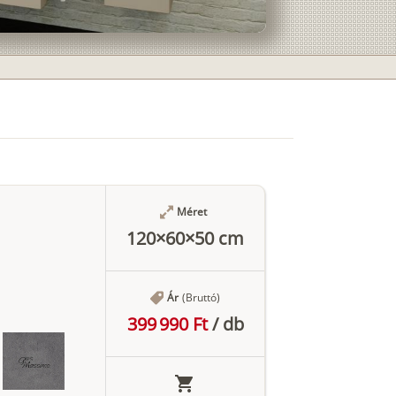
Méret
120×60×50 cm
Ár
(Bruttó)
399 990 Ft
/
db