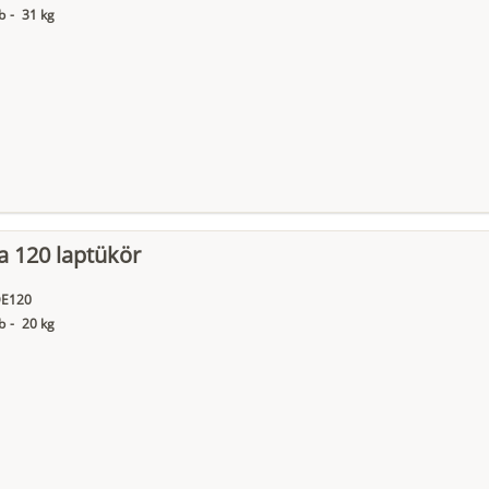
b
-
31 kg
a 120 laptükör
E120
b
-
20 kg