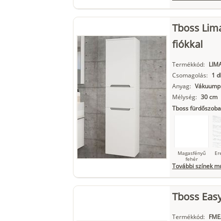
Tboss Lima
Szupermatt
L
fehér
fiókkal
Termékkód:
LIM
Csomagolás:
1 d
Matt fekete
Anyag:
Vákuumpr
Mélység:
30 cm
Tboss fürdőszoba
Magasfényű
Er
fehér
További színek m
Tboss Easy
Szupermatt
L
fehér
Termékkód:
FME