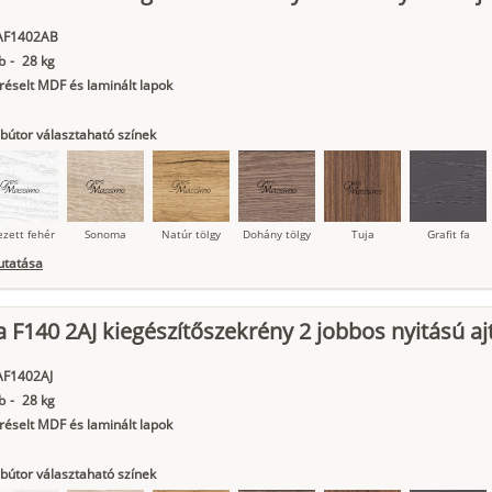
AF1402AB
b
-
28 kg
éselt MDF és laminált lapok
bútor választaható színek
ezett fehér
Sonoma
Natúr tölgy
Dohány tölgy
Tuja
Grafit fa
utatása
 F140 2AJ kiegészítőszekrény 2 jobbos nyitású aj
ágy krém
Kasmír
Kőszürke
Nádzöld
Füstös zöld
Matt
indigókék
AF1402AJ
b
-
28 kg
éselt MDF és laminált lapok
bútor választaható színek