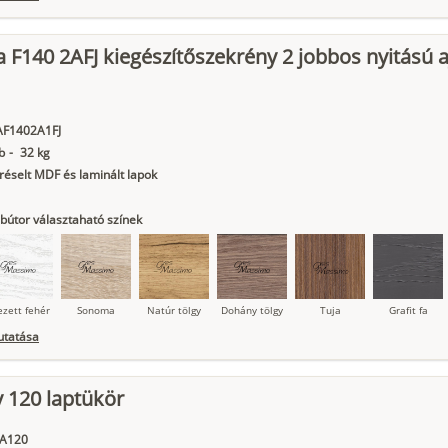
 F140 2AFJ kiegészítőszekrény 2 jobbos nyitású a
ágy krém
Kasmír
Kőszürke
Nádzöld
Füstös zöld
Matt
indigókék
AF1402A1FJ
b
-
32 kg
éselt MDF és laminált lapok
bútor választaható színek
ezett fehér
Sonoma
Natúr tölgy
Dohány tölgy
Tuja
Grafit fa
utatása
 120 laptükör
ágy krém
Kasmír
Kőszürke
Nádzöld
Füstös zöld
Matt
indigókék
A120