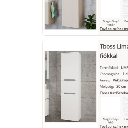
Magasfényű
Er
fehér
További színek m
Tboss Lima
Szupermatt
L
fehér
fiókkal
Termékkód:
LIM
Csomagolás:
1 d
Matt fekete
Anyag:
Vákuumpr
Mélység:
30 cm
Tboss fürdőszoba
Magasfényű
Er
fehér
További színek m