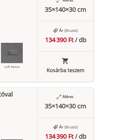
Méret
35×140×30 cm
Ár
(Bruttó)
134 390 Ft
/
db
Loft beton
Kosárba teszem
tóval
Méret
Antracit
35×140×30 cm
Ár
(Bruttó)
134 390 Ft
/
db