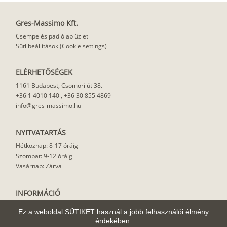
Gres-Massimo Kft.
Csempe és padlólap üzlet
Süti beállítások (Cookie settings)
ELÉRHETŐSÉGEK
1161 Budapest, Csömöri út 38.
+36 1 4010 140
,
+36 30 855 4869
info@gres-massimo.hu
NYITVATARTÁS
Hétköznap: 8-17 óráig
Szombat: 9-12 óráig
Vasárnap: Zárva
INFORMÁCIÓ
Vásárlási feltételek
Ez a weboldal SÜTIKET használ a jobb felhasználói élmény
Felhasználási javaslat
érdekében.
Házhoz szállítás