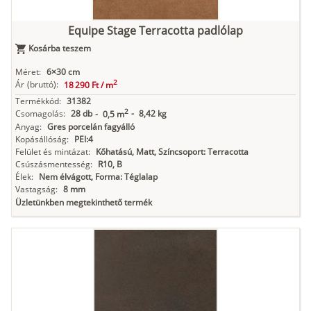
Equipe Stage Terracotta padlólap
Kosárba teszem
Méret:
6×30 cm
2
Ár
(bruttó):
18 290 Ft /
m
Termékkód:
31382
2
Csomagolás:
28 db
-
8,42 kg
-
0,5 m
Anyag:
Gres porcelán fagyálló
Kopásállóság:
PEI:4
Felület és mintázat:
Kőhatású, Matt, Színcsoport: Terracotta
Csúszásmentesség:
R10, B
Élek:
Nem élvágott, Forma: Téglalap
Vastagság:
8 mm
Üzletünkben megtekinthető termék