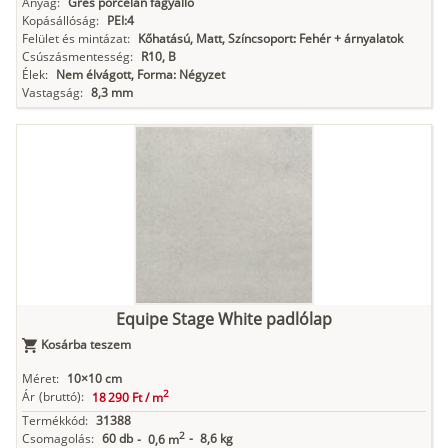
Anyag:
Gres porcelán fagyálló
Kopásállóság:
PEI:4
Felület és mintázat:
Kőhatású, Matt, Színcsoport: Fehér + árnyalatok
Csúszásmentesség:
R10, B
Élek:
Nem élvágott, Forma: Négyzet
Vastagság:
8,3 mm
Equipe Stage White padlólap
Kosárba teszem
Méret:
10×10 cm
2
Ár
(bruttó):
18 290 Ft /
m
Termékkód:
31388
2
Csomagolás:
60 db
-
8,6 kg
-
0,6 m