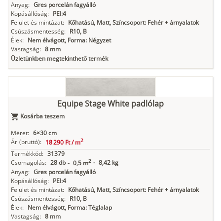
Anyag:
Gres porcelán fagyálló
Kopásállóság:
PEI:4
Felület és mintázat:
Kőhatású, Matt, Színcsoport: Fehér + árnyalatok
Csúszásmentesség:
R10, B
Élek:
Nem élvágott, Forma: Négyzet
Vastagság:
8 mm
Üzletünkben megtekinthető termék
Equipe Stage White padlólap
Kosárba teszem
Méret:
6×30 cm
2
Ár
(bruttó):
18 290 Ft /
m
Termékkód:
31379
2
Csomagolás:
28 db
-
8,42 kg
-
0,5 m
Anyag:
Gres porcelán fagyálló
Kopásállóság:
PEI:4
Felület és mintázat:
Kőhatású, Matt, Színcsoport: Fehér + árnyalatok
Csúszásmentesség:
R10, B
Élek:
Nem élvágott, Forma: Téglalap
Vastagság:
8 mm