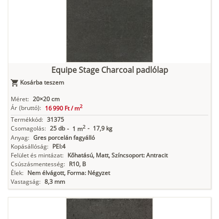
Equipe Stage Charcoal padlólap
Kosárba teszem
Méret:
20×20 cm
2
Ár
(bruttó):
16 990 Ft /
m
Termékkód:
31375
2
Csomagolás:
25 db
-
17,9 kg
-
1 m
Anyag:
Gres porcelán fagyálló
Kopásállóság:
PEI:4
Felület és mintázat:
Kőhatású, Matt, Színcsoport: Antracit
Csúszásmentesség:
R10, B
Élek:
Nem élvágott, Forma: Négyzet
Vastagság:
8,3 mm