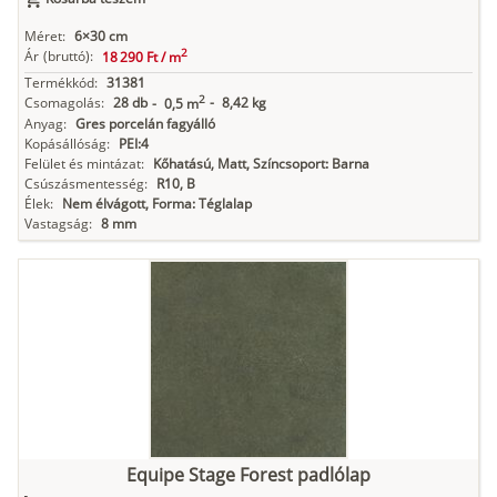
Méret:
6×30 cm
2
Ár
(bruttó):
18 290 Ft /
m
Termékkód:
31381
2
Csomagolás:
28 db
-
8,42 kg
-
0,5 m
Anyag:
Gres porcelán fagyálló
Kopásállóság:
PEI:4
Felület és mintázat:
Kőhatású, Matt, Színcsoport: Barna
Csúszásmentesség:
R10, B
Élek:
Nem élvágott, Forma: Téglalap
Vastagság:
8 mm
Equipe Stage Forest padlólap