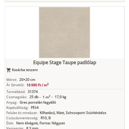
Equipe Stage Taupe padlólap
Kosárba teszem
Méret:
20×20 cm
2
Ár
(bruttó):
16 990 Ft /
m
Termékkód:
31374
2
Csomagolás:
25 db
-
17,9 kg
-
1 m
Anyag:
Gres porcelán fagyálló
Kopásállóság:
PEI:4
Felület és mintázat:
Kőhatású, Matt, Színcsoport: Szürkésbézs
Csúszásmentesség:
R10, B
Élek:
Nem élvágott, Forma: Négyzet
Vastagság:
8,3 mm