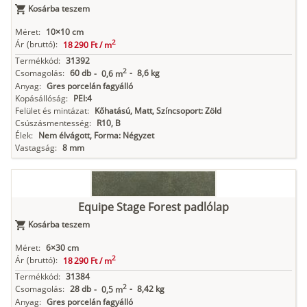
Kosárba teszem
Méret:
10×10 cm
2
Ár
(bruttó):
18 290 Ft /
m
Termékkód:
31392
2
Csomagolás:
60 db
-
8,6 kg
-
0,6 m
Anyag:
Gres porcelán fagyálló
Kopásállóság:
PEI:4
Felület és mintázat:
Kőhatású, Matt, Színcsoport: Zöld
Csúszásmentesség:
R10, B
Élek:
Nem élvágott, Forma: Négyzet
Vastagság:
8 mm
Equipe Stage Forest padlólap
Kosárba teszem
Méret:
6×30 cm
2
Ár
(bruttó):
18 290 Ft /
m
Termékkód:
31384
2
Csomagolás:
28 db
-
8,42 kg
-
0,5 m
Anyag:
Gres porcelán fagyálló