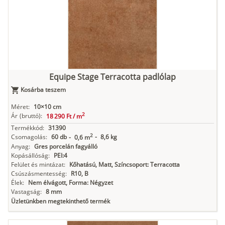
Equipe Stage Terracotta padlólap
Kosárba teszem
Méret:
10×10 cm
2
Ár
(bruttó):
18 290 Ft /
m
Termékkód:
31390
2
Csomagolás:
60 db
-
8,6 kg
-
0,6 m
Anyag:
Gres porcelán fagyálló
Kopásállóság:
PEI:4
Felület és mintázat:
Kőhatású, Matt, Színcsoport: Terracotta
Csúszásmentesség:
R10, B
Élek:
Nem élvágott, Forma: Négyzet
Vastagság:
8 mm
Üzletünkben megtekinthető termék