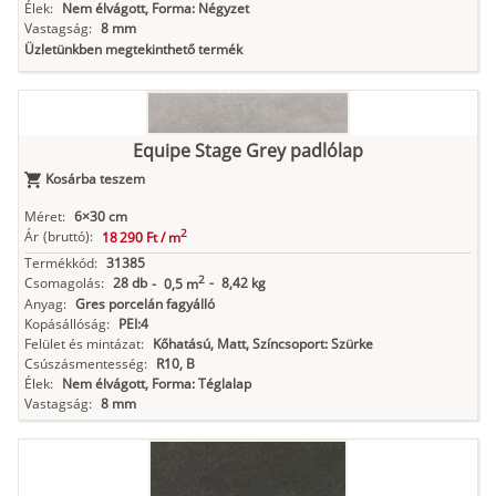
Élek:
Nem élvágott, Forma: Négyzet
Vastagság:
8 mm
Üzletünkben megtekinthető termék
Equipe Stage Grey padlólap
Kosárba teszem
Méret:
6×30 cm
2
Ár
(bruttó):
18 290 Ft /
m
Termékkód:
31385
2
Csomagolás:
28 db
-
8,42 kg
-
0,5 m
Anyag:
Gres porcelán fagyálló
Kopásállóság:
PEI:4
Felület és mintázat:
Kőhatású, Matt, Színcsoport: Szürke
Csúszásmentesség:
R10, B
Élek:
Nem élvágott, Forma: Téglalap
Vastagság:
8 mm