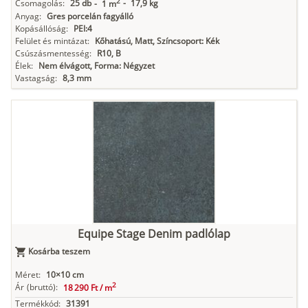
2
Csomagolás:
25 db
-
17,9 kg
-
1 m
Anyag:
Gres porcelán fagyálló
Kopásállóság:
PEI:4
Felület és mintázat:
Kőhatású, Matt, Színcsoport: Kék
Csúszásmentesség:
R10, B
Élek:
Nem élvágott, Forma: Négyzet
Vastagság:
8,3 mm
Equipe Stage Denim padlólap
Kosárba teszem
Méret:
10×10 cm
2
Ár
(bruttó):
18 290 Ft /
m
Termékkód:
31391