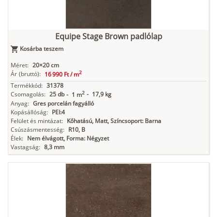
Equipe Stage Brown padlólap
Kosárba teszem
Méret:
20×20 cm
2
Ár
(bruttó):
16 990 Ft /
m
Termékkód:
31378
2
Csomagolás:
25 db
-
17,9 kg
-
1 m
Anyag:
Gres porcelán fagyálló
Kopásállóság:
PEI:4
Felület és mintázat:
Kőhatású, Matt, Színcsoport: Barna
Csúszásmentesség:
R10, B
Élek:
Nem élvágott, Forma: Négyzet
Vastagság:
8,3 mm