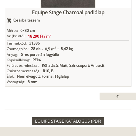
Equipe Stage Charcoal padlólap
Kosárba teszem
Méret:
6×30 cm
2
Ár
(bruttó):
18 290 Ft /
m
Termékkód:
31386
2
Csomagolás:
28 db
-
8,42 kg
-
0,5 m
Anyag:
Gres porcelán fagyálló
Kopásállóság:
PEI:4
Felület és mintázat:
Kőhatású, Matt, Színcsoport: Antracit
Csúszásmentesség:
R10, B
Élek:
Nem élvágott, Forma: Téglalap
Vastagság:
8 mm
arrow_upward
EQUIPE STAGE KATALÓGUS (PDF)