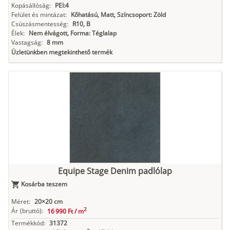
Kopásállóság:
PEI:4
Felület és mintázat:
Kőhatású, Matt, Színcsoport: Zöld
Csúszásmentesség:
R10, B
Élek:
Nem élvágott, Forma: Téglalap
Vastagság:
8 mm
Üzletünkben megtekinthető termék
Equipe Stage Denim padlólap
Kosárba teszem
Méret:
20×20 cm
2
Ár
(bruttó):
16 990 Ft /
m
Termékkód:
31372