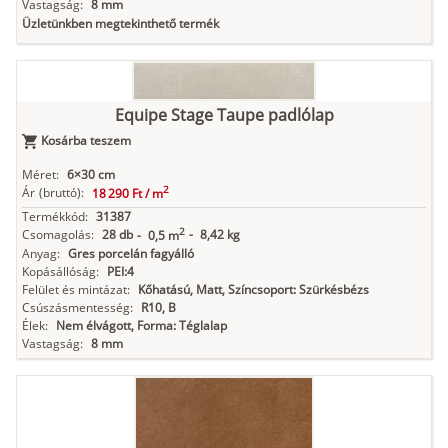
Vastagság:
8 mm
Üzletünkben megtekinthető termék
Equipe Stage Taupe padlólap
Kosárba teszem
Méret:
6×30 cm
2
Ár
(bruttó):
18 290 Ft /
m
Termékkód:
31387
2
Csomagolás:
28 db
-
8,42 kg
-
0,5 m
Anyag:
Gres porcelán fagyálló
Kopásállóság:
PEI:4
Felület és mintázat:
Kőhatású, Matt, Színcsoport: Szürkésbézs
Csúszásmentesség:
R10, B
Élek:
Nem élvágott, Forma: Téglalap
Vastagság:
8 mm