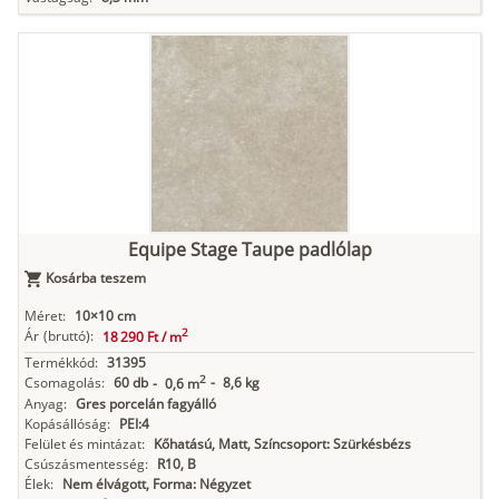
Equipe Stage Taupe padlólap
Kosárba teszem
Méret:
10×10 cm
2
Ár
(bruttó):
18 290 Ft /
m
Termékkód:
31395
2
Csomagolás:
60 db
-
8,6 kg
-
0,6 m
Anyag:
Gres porcelán fagyálló
Kopásállóság:
PEI:4
Felület és mintázat:
Kőhatású, Matt, Színcsoport: Szürkésbézs
Csúszásmentesség:
R10, B
Élek:
Nem élvágott, Forma: Négyzet