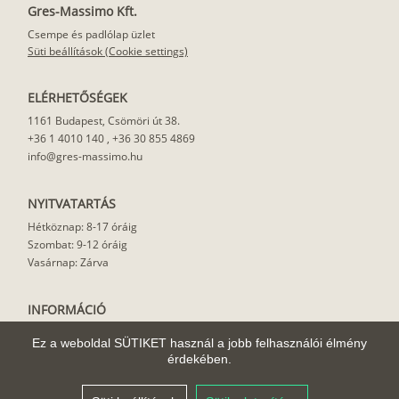
Gres-Massimo Kft.
Csempe és padlólap üzlet
Süti beállítások (Cookie settings)
ELÉRHETŐSÉGEK
1161 Budapest, Csömöri út 38.
+36 1 4010 140
,
+36 30 855 4869
info@gres-massimo.hu
NYITVATARTÁS
Hétköznap: 8-17 óráig
Szombat: 9-12 óráig
Vasárnap: Zárva
INFORMÁCIÓ
Vásárlási feltételek
Ez a weboldal SÜTIKET használ a jobb felhasználói élmény
Felhasználási javaslat
érdekében.
Házhoz szállítás
Rólunk