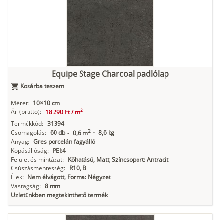
Equipe Stage Charcoal padlólap
Kosárba teszem
Méret:
10×10 cm
2
Ár
(bruttó):
18 290 Ft /
m
Termékkód:
31394
2
Csomagolás:
60 db
-
8,6 kg
-
0,6 m
Anyag:
Gres porcelán fagyálló
Kopásállóság:
PEI:4
Felület és mintázat:
Kőhatású, Matt, Színcsoport: Antracit
Csúszásmentesség:
R10, B
Élek:
Nem élvágott, Forma: Négyzet
Vastagság:
8 mm
Üzletünkben megtekinthető termék