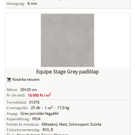
Vastagság:
8 mm
Equipe Stage Grey padlólap
Kosárba teszem
Méret:
20×20 cm
2
Ár
(bruttó):
16 990 Ft /
m
Termékkód:
31376
2
Csomagolás:
25 db
-
17,9 kg
-
1 m
Anyag:
Gres porcelán fagyálló
Kopásállóság:
PEI:4
Felület és mintázat:
Kőhatású, Matt, Színcsoport: Szürke
Csúszásmentesség:
R10, B