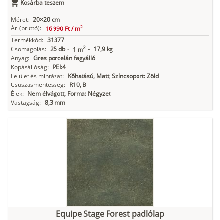
Kosárba teszem
Méret:
20×20 cm
2
Ár
(bruttó):
16 990 Ft /
m
Termékkód:
31377
2
Csomagolás:
25 db
-
17,9 kg
-
1 m
Anyag:
Gres porcelán fagyálló
Kopásállóság:
PEI:4
Felület és mintázat:
Kőhatású, Matt, Színcsoport: Zöld
Csúszásmentesség:
R10, B
Élek:
Nem élvágott, Forma: Négyzet
Vastagság:
8,3 mm
Equipe Stage Forest padlólap