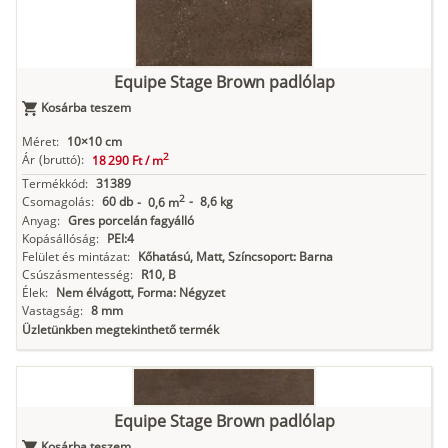
Equipe Stage Brown padlólap
Kosárba teszem
Méret:
10×10 cm
2
Ár
(bruttó):
18 290 Ft /
m
Termékkód:
31389
2
Csomagolás:
60 db
-
8,6 kg
-
0,6 m
Anyag:
Gres porcelán fagyálló
Kopásállóság:
PEI:4
Felület és mintázat:
Kőhatású, Matt, Színcsoport: Barna
Csúszásmentesség:
R10, B
Élek:
Nem élvágott, Forma: Négyzet
Vastagság:
8 mm
Üzletünkben megtekinthető termék
Equipe Stage Brown padlólap
Kosárba teszem