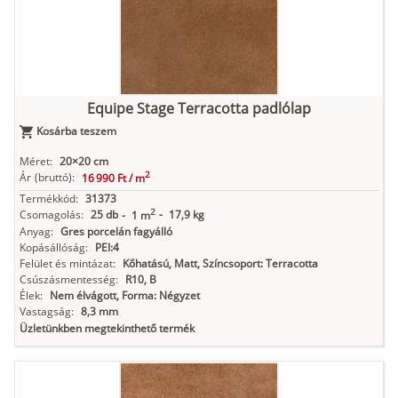
Equipe Stage Terracotta padlólap
Kosárba teszem
Méret:
20×20 cm
2
Ár
(bruttó):
16 990 Ft /
m
Termékkód:
31373
2
Csomagolás:
25 db
-
17,9 kg
-
1 m
Anyag:
Gres porcelán fagyálló
Kopásállóság:
PEI:4
Felület és mintázat:
Kőhatású, Matt, Színcsoport: Terracotta
Csúszásmentesség:
R10, B
Élek:
Nem élvágott, Forma: Négyzet
Vastagság:
8,3 mm
Üzletünkben megtekinthető termék