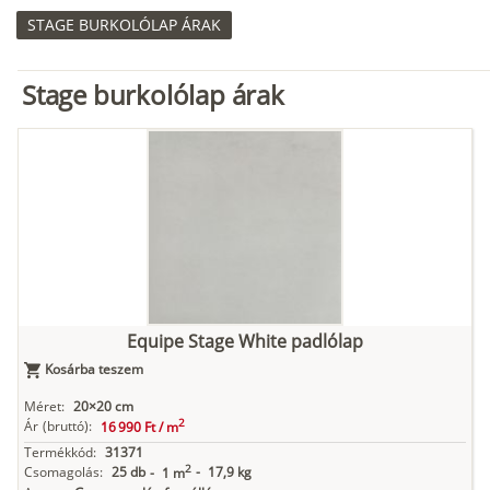
STAGE BURKOLÓLAP ÁRAK
Stage burkolólap árak
Equipe Stage White padlólap
Kosárba teszem
Méret:
20×20 cm
2
Ár
(bruttó):
16 990 Ft /
m
Termékkód:
31371
2
Csomagolás:
25 db
-
17,9 kg
-
1 m