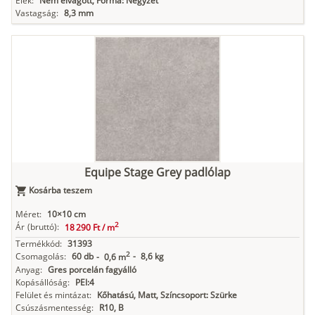
Élek:
Nem élvágott, Forma: Négyzet
Vastagság:
8,3 mm
Equipe Stage Grey padlólap
Kosárba teszem
Méret:
10×10 cm
2
Ár
(bruttó):
18 290 Ft /
m
Termékkód:
31393
2
Csomagolás:
60 db
-
8,6 kg
-
0,6 m
Anyag:
Gres porcelán fagyálló
Kopásállóság:
PEI:4
Felület és mintázat:
Kőhatású, Matt, Színcsoport: Szürke
Csúszásmentesség:
R10, B