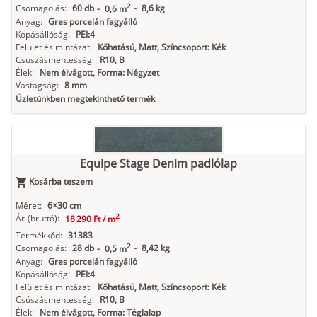
2
Csomagolás:
60 db
-
8,6 kg
-
0,6 m
Anyag:
Gres porcelán fagyálló
Kopásállóság:
PEI:4
Felület és mintázat:
Kőhatású, Matt, Színcsoport: Kék
Csúszásmentesség:
R10, B
Élek:
Nem élvágott, Forma: Négyzet
Vastagság:
8 mm
Üzletünkben megtekinthető termék
Equipe Stage Denim padlólap
Kosárba teszem
Méret:
6×30 cm
2
Ár
(bruttó):
18 290 Ft /
m
Termékkód:
31383
2
Csomagolás:
28 db
-
8,42 kg
-
0,5 m
Anyag:
Gres porcelán fagyálló
Kopásállóság:
PEI:4
Felület és mintázat:
Kőhatású, Matt, Színcsoport: Kék
Csúszásmentesség:
R10, B
Élek:
Nem élvágott, Forma: Téglalap