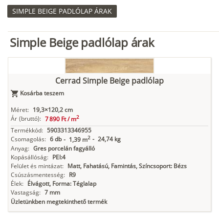
SIMPLE BEIGE PADLÓLAP ÁRAK
Simple Beige padlólap árak
Cerrad Simple Beige padlólap
Kosárba teszem
Méret:
19,3×120,2 cm
2
Ár
(bruttó):
7 890 Ft /
m
Termékkód:
5903313346955
2
Csomagolás:
6 db
-
24,74 kg
-
1,39 m
Anyag:
Gres porcelán fagyálló
Kopásállóság:
PEI:4
Felület és mintázat:
Matt, Fahatású, Famintás, Színcsoport: Bézs
Csúszásmentesség:
R9
Élek:
Élvágott, Forma: Téglalap
Vastagság:
7 mm
Üzletünkben megtekinthető termék