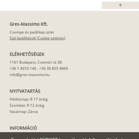
arrow_upward
Gres-Massimo Kft.
Csempe és padlólap üzlet
Süti beállítások (Cookie settings)
ELÉRHETŐSÉGEK
1161 Budapest, Csömöri út 38.
+36 1 4010 140
,
+36 30 855 4869
info@gres-massimo.hu
NYITVATARTÁS
Hétköznap: 8-17 óráig
Szombat: 9-12 óráig
Vasárnap: Zárva
INFORMÁCIÓ
Vásárlási feltételek