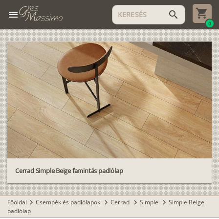
menu
search
0
Cerrad Simple Beige famintás padlólap
Főoldal
Csempék és padlólapok
Cerrad
Simple
Simple Beige
chevron_right
chevron_right
chevron_right
chevron_right
padlólap