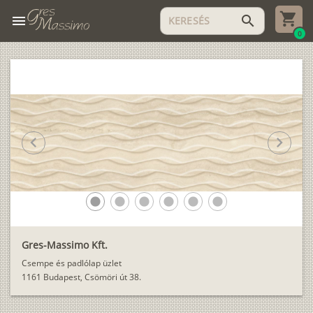
menu
search
0
chevron_left
chevron_right
lens
lens
lens
lens
lens
lens
Gres-Massimo Kft.
Csempe és padlólap üzlet
1161 Budapest, Csömöri út 38.