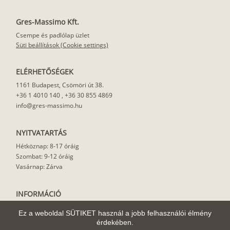
Gres-Massimo Kft.
Csempe és padlólap üzlet
Süti beállítások (Cookie settings)
ELÉRHETŐSÉGEK
1161 Budapest, Csömöri út 38.
+36 1 4010 140
,
+36 30 855 4869
info@gres-massimo.hu
NYITVATARTÁS
Hétköznap: 8-17 óráig
Szombat: 9-12 óráig
Vasárnap: Zárva
INFORMÁCIÓ
Vásárlási feltételek
Ez a weboldal SÜTIKET használ a jobb felhasználói élmény
Felhasználási javaslat
érdekében.
Házhoz szállítás