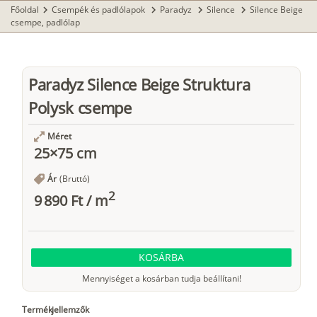
Főoldal
Csempék és padlólapok
Paradyz
Silence
Silence Beige
chevron_right
chevron_right
chevron_right
chevron_right
csempe, padlólap
Paradyz Silence Beige Struktura
Polysk csempe
Méret
25×75 cm
Ár
(Bruttó)
2
9 890 Ft
/
m
KOSÁRBA
Mennyiséget a kosárban tudja beállítani!
Termékjellemzők