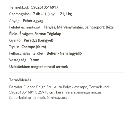
Termékkód:
5902610516917
2
Csomagolás:
7 db
-
21,1 kg
-
1,3 m
Anyag:
Fehér agyag
Felület és mintázat:
Fényes, Márványmintás, Színcsoport: Bézs
Élek:
Élvágott, Forma: Téglalap
Gyártó:
Paradyz (Lengyel)
Típus:
Csempe (falra)
Felhasználási terület:
Beltér - Nem fagyálló
Vastagság:
9 mm
Üzletünkben megtekinthető termék
Termékleírás
Paradyz Silence Beige Struktura Polysk csempe, Termék kód:
5902610516917, 25×75 cm, kerámia alapanyagú mázas
falburkolólap különböző mintázattal.