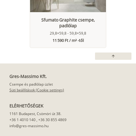
Sfumato Graphite csempe,
padlólap
29,8×59,8 - 59,8×59,8
11 590 Ft / m² -től
arrow_upward
Gres-Massimo Kft.
Csempe és padlólap üzlet
Süti beállítások (Cookie settings)
ELÉRHETŐSÉGEK
1161 Budapest, Csömöri út 38.
+36 1 4010 140
,
+36 30 855 4869
info@gres-massimo.hu