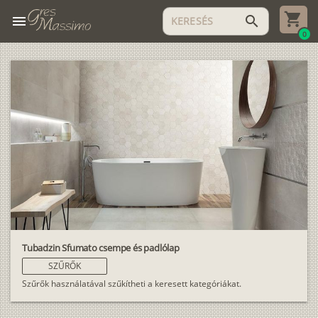
menu
search
0
Tubadzin Sfumato csempe és padlólap
SZŰRŐK
Szűrők használatával szűkítheti a keresett kategóriákat.