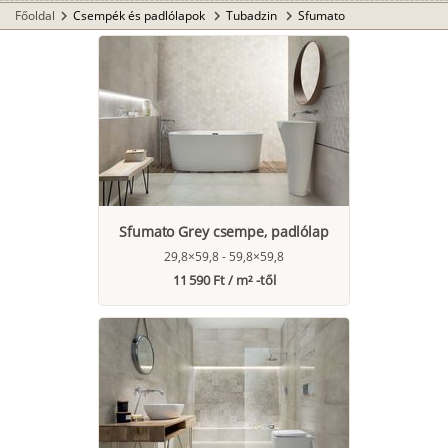
Főoldal
Csempék és padlólapok
Tubadzin
Sfumato
chevron_right
chevron_right
chevron_right
Sfumato Grey csempe, padlólap
29,8×59,8 - 59,8×59,8
11 590 Ft / m² -től