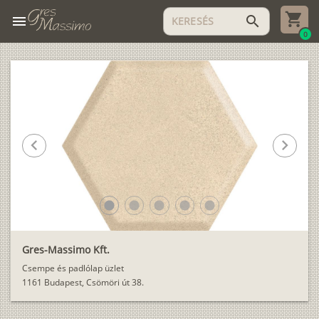
menu
search
0
chevron_left
chevron_right
lens
lens
lens
lens
lens
Gres-Massimo Kft.
Csempe és padlólap üzlet
1161 Budapest, Csömöri út 38.