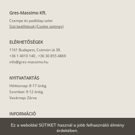
Gres-Massimo Kft.
Csempe és padlólap üzlet
Süti beállítások (Cookie settings)
ELÉRHETŐSÉGEK
1161 Budapest, Csömöri út 38.
+36 1 4010 140
,
+36 30 855 4869
info@gres-massimo.hu
NYITVATARTÁS
Hétköznap: 8-17 óráig
Szombat: 9-12 óráig
Vasárnap: Zárva
INFORMÁCIÓ
Vásárlási feltételek
Ez a weboldal SÜTIKET használ a jobb felhasználói élmény
Felhasználási javaslat
érdekében.
Házhoz szállítás