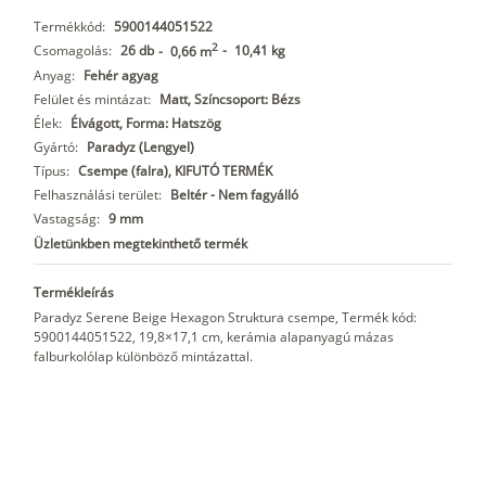
Termékkód:
5900144051522
2
Csomagolás:
26 db
-
10,41 kg
-
0,66 m
Anyag:
Fehér agyag
Felület és mintázat:
Matt, Színcsoport: Bézs
Élek:
Élvágott, Forma: Hatszög
Gyártó:
Paradyz (Lengyel)
Típus:
Csempe (falra), KIFUTÓ TERMÉK
Felhasználási terület:
Beltér - Nem fagyálló
Vastagság:
9 mm
Üzletünkben megtekinthető termék
Termékleírás
Paradyz Serene Beige Hexagon Struktura csempe, Termék kód:
5900144051522, 19,8×17,1 cm, kerámia alapanyagú mázas
falburkolólap különböző mintázattal.