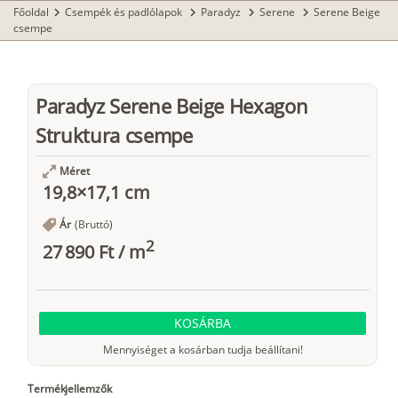
Főoldal
Csempék és padlólapok
Paradyz
Serene
Serene Beige
chevron_right
chevron_right
chevron_right
chevron_right
csempe
Paradyz Serene Beige Hexagon
Struktura csempe
Méret
19,8×17,1 cm
Ár
(Bruttó)
2
27 890 Ft
/
m
KOSÁRBA
Mennyiséget a kosárban tudja beállítani!
Termékjellemzők