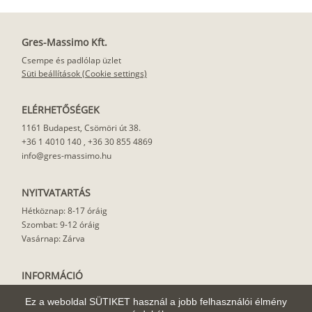
Gres-Massimo Kft.
Csempe és padlólap üzlet
Süti beállítások (Cookie settings)
ELÉRHETŐSÉGEK
1161 Budapest, Csömöri út 38.
+36 1 4010 140
,
+36 30 855 4869
info@gres-massimo.hu
NYITVATARTÁS
Hétköznap: 8-17 óráig
Szombat: 9-12 óráig
Vasárnap: Zárva
INFORMÁCIÓ
Vásárlási feltételek
Ez a weboldal SÜTIKET használ a jobb felhasználói élmény
Felhasználási javaslat