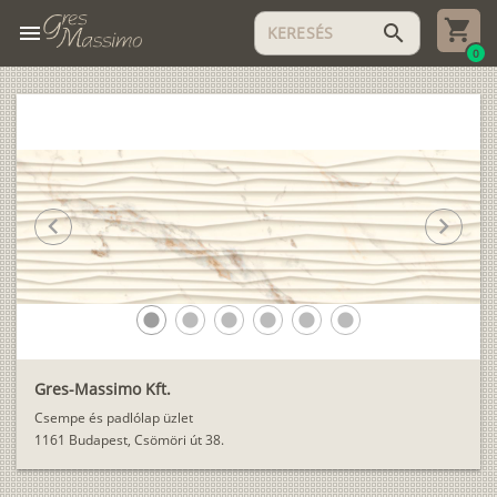
menu
search
0
chevron_left
chevron_right
lens
lens
lens
lens
lens
lens
Gres-Massimo Kft.
Csempe és padlólap üzlet
1161 Budapest, Csömöri út 38.