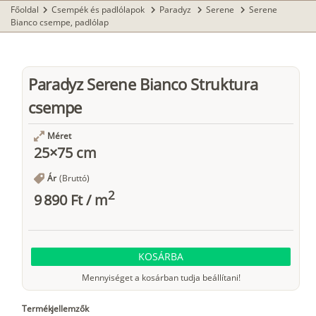
Főoldal
Csempék és padlólapok
Paradyz
Serene
Serene
chevron_right
chevron_right
chevron_right
chevron_right
Bianco csempe, padlólap
Paradyz Serene Bianco Struktura
csempe
Méret
25×75 cm
Ár
(Bruttó)
2
9 890 Ft
/
m
KOSÁRBA
Mennyiséget a kosárban tudja beállítani!
Termékjellemzők