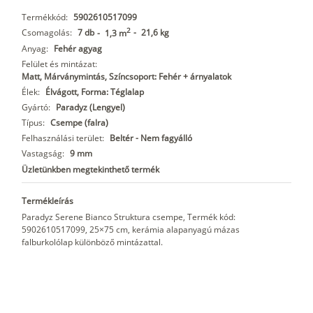
Termékkód:
5902610517099
2
Csomagolás:
7 db
-
21,6 kg
-
1,3 m
Anyag:
Fehér agyag
Felület és mintázat:
Matt, Márványmintás, Színcsoport: Fehér + árnyalatok
Élek:
Élvágott, Forma: Téglalap
Gyártó:
Paradyz (Lengyel)
Típus:
Csempe (falra)
Felhasználási terület:
Beltér - Nem fagyálló
Vastagság:
9 mm
Üzletünkben megtekinthető termék
Termékleírás
Paradyz Serene Bianco Struktura csempe, Termék kód:
5902610517099, 25×75 cm, kerámia alapanyagú mázas
falburkolólap különböző mintázattal.