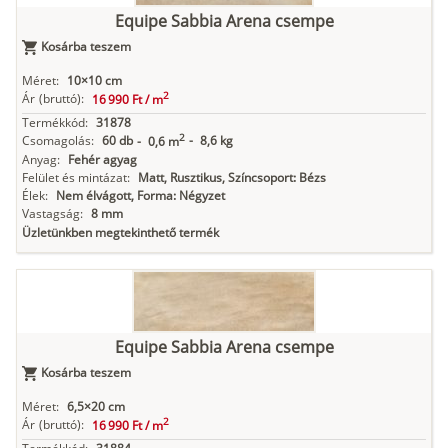
Equipe Sabbia Arena csempe
Kosárba teszem
Méret:
10×10 cm
2
Ár
(bruttó):
16 990 Ft /
m
Termékkód:
31878
2
Csomagolás:
60 db
-
8,6 kg
-
0,6 m
Anyag:
Fehér agyag
Felület és mintázat:
Matt, Rusztikus, Színcsoport: Bézs
Élek:
Nem élvágott, Forma: Négyzet
Vastagság:
8 mm
Üzletünkben megtekinthető termék
Equipe Sabbia Arena csempe
Kosárba teszem
Méret:
6,5×20 cm
2
Ár
(bruttó):
16 990 Ft /
m