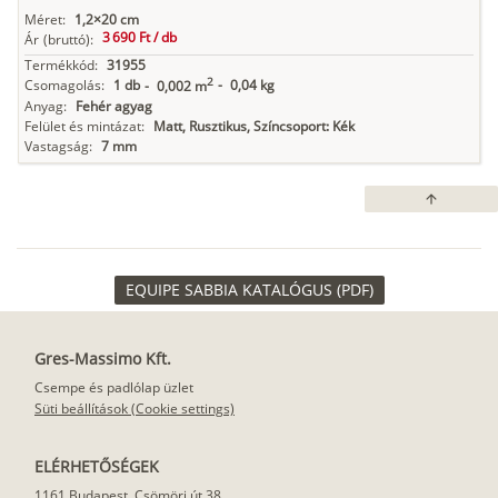
Méret:
1,2×20 cm
3 690 Ft /
db
Ár
(bruttó):
Termékkód:
31955
2
Csomagolás:
1 db
-
0,04 kg
-
0,002 m
Anyag:
Fehér agyag
Felület és mintázat:
Matt, Rusztikus, Színcsoport: Kék
Vastagság:
7 mm
arrow_upward
EQUIPE SABBIA KATALÓGUS (PDF)
Gres-Massimo Kft.
Csempe és padlólap üzlet
Süti beállítások (Cookie settings)
ELÉRHETŐSÉGEK
1161 Budapest, Csömöri út 38.