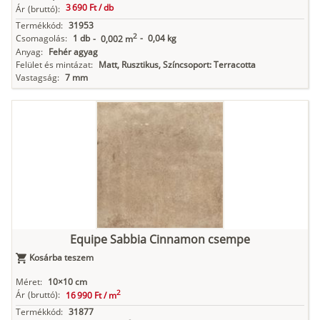
3 690 Ft /
db
Ár
(bruttó):
Termékkód:
31953
2
Csomagolás:
1 db
-
0,04 kg
-
0,002 m
Anyag:
Fehér agyag
Felület és mintázat:
Matt, Rusztikus, Színcsoport: Terracotta
Vastagság:
7 mm
Equipe Sabbia Cinnamon csempe
Kosárba teszem
Méret:
10×10 cm
2
Ár
(bruttó):
16 990 Ft /
m
Termékkód:
31877