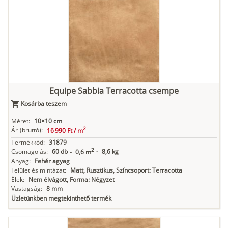
Equipe Sabbia Terracotta csempe
Kosárba teszem
Méret:
10×10 cm
2
Ár
(bruttó):
16 990 Ft /
m
Termékkód:
31879
2
Csomagolás:
60 db
-
8,6 kg
-
0,6 m
Anyag:
Fehér agyag
Felület és mintázat:
Matt, Rusztikus, Színcsoport: Terracotta
Élek:
Nem élvágott, Forma: Négyzet
Vastagság:
8 mm
Üzletünkben megtekinthető termék