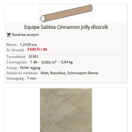
Equipe Sabbia Cinnamon Jolly díszcsík
Kosárba teszem
Méret:
1,2×20 cm
3 690 Ft /
db
Ár
(bruttó):
Termékkód:
31951
2
Csomagolás:
1 db
-
0,04 kg
-
0,002 m
Anyag:
Fehér agyag
Felület és mintázat:
Matt, Rusztikus, Színcsoport: Barna
Vastagság:
7 mm