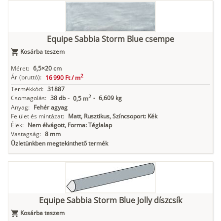
Equipe Sabbia Storm Blue csempe
Kosárba teszem
Méret:
6,5×20 cm
2
Ár
(bruttó):
16 990 Ft /
m
Termékkód:
31887
2
Csomagolás:
38 db
-
6,609 kg
-
0,5 m
Anyag:
Fehér agyag
Felület és mintázat:
Matt, Rusztikus, Színcsoport: Kék
Élek:
Nem élvágott, Forma: Téglalap
Vastagság:
8 mm
Üzletünkben megtekinthető termék
Equipe Sabbia Storm Blue Jolly díszcsík
Kosárba teszem