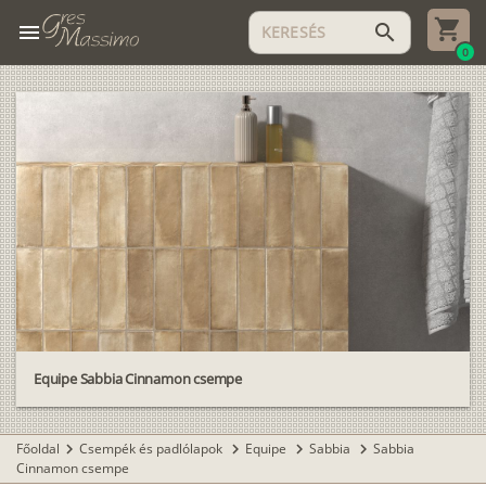
menu
search
0
Equipe Sabbia Cinnamon csempe
Főoldal
Csempék és padlólapok
Equipe
Sabbia
Sabbia
chevron_right
chevron_right
chevron_right
chevron_right
Cinnamon csempe