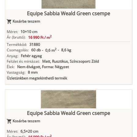
Equipe Sabbia Weald Green csempe
Kosárba teszem
Méret:
10×10 cm
2
Ár
(bruttó):
16 990 Ft /
m
Termékkód:
31880
2
Csomagolás:
60 db
-
8,6 kg
-
0,6 m
Anyag:
Fehér agyag
Felület és mintázat:
Matt, Rusztikus, Színcsoport: Zöld
Élek:
Nem élvágott, Forma: Négyzet
Vastagság:
8 mm
Üzletünkben megtekinthető termék
Equipe Sabbia Weald Green csempe
Kosárba teszem
Méret:
6,5×20 cm
2
Ár
(bruttó):