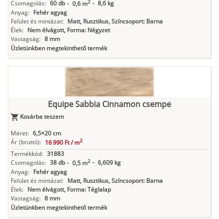
2
Csomagolás:
60 db
-
8,6 kg
-
0,6 m
Anyag:
Fehér agyag
Felület és mintázat:
Matt, Rusztikus, Színcsoport: Barna
Élek:
Nem élvágott, Forma: Négyzet
Vastagság:
8 mm
Üzletünkben megtekinthető termék
Equipe Sabbia Cinnamon csempe
Kosárba teszem
Méret:
6,5×20 cm
2
Ár
(bruttó):
16 990 Ft /
m
Termékkód:
31883
2
Csomagolás:
38 db
-
6,609 kg
-
0,5 m
Anyag:
Fehér agyag
Felület és mintázat:
Matt, Rusztikus, Színcsoport: Barna
Élek:
Nem élvágott, Forma: Téglalap
Vastagság:
8 mm
Üzletünkben megtekinthető termék