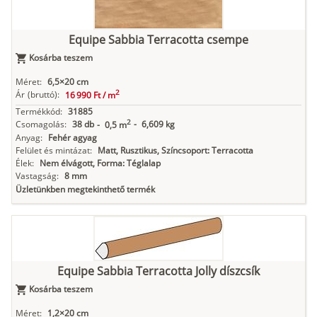
Equipe Sabbia Terracotta csempe
Kosárba teszem
Méret:
6,5×20 cm
2
Ár
(bruttó):
16 990 Ft /
m
Termékkód:
31885
2
Csomagolás:
38 db
-
6,609 kg
-
0,5 m
Anyag:
Fehér agyag
Felület és mintázat:
Matt, Rusztikus, Színcsoport: Terracotta
Élek:
Nem élvágott, Forma: Téglalap
Vastagság:
8 mm
Üzletünkben megtekinthető termék
Equipe Sabbia Terracotta Jolly díszcsík
Kosárba teszem
Méret:
1,2×20 cm