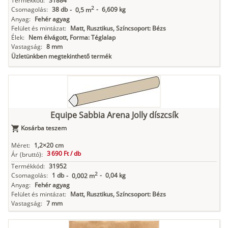
Termékkód:
31884
2
Csomagolás:
38 db
-
6,609 kg
-
0,5 m
Anyag:
Fehér agyag
Felület és mintázat:
Matt, Rusztikus, Színcsoport: Bézs
Élek:
Nem élvágott, Forma: Téglalap
Vastagság:
8 mm
Üzletünkben megtekinthető termék
Equipe Sabbia Arena Jolly díszcsík
Kosárba teszem
Méret:
1,2×20 cm
3 690 Ft /
db
Ár
(bruttó):
Termékkód:
31952
2
Csomagolás:
1 db
-
0,04 kg
-
0,002 m
Anyag:
Fehér agyag
Felület és mintázat:
Matt, Rusztikus, Színcsoport: Bézs
Vastagság:
7 mm