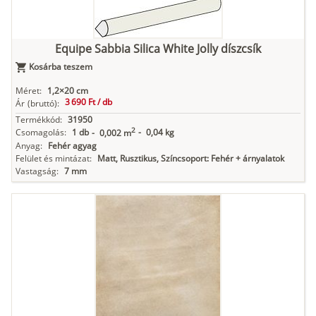
Equipe Sabbia Silica White Jolly díszcsík
Kosárba teszem
Méret:
1,2×20 cm
3 690 Ft /
db
Ár
(bruttó):
Termékkód:
31950
2
Csomagolás:
1 db
-
0,04 kg
-
0,002 m
Anyag:
Fehér agyag
Felület és mintázat:
Matt, Rusztikus, Színcsoport: Fehér + árnyalatok
Vastagság:
7 mm