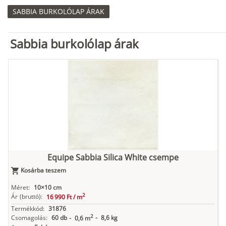
SABBIA BURKOLÓLAP ÁRAK
Sabbia burkolólap árak
Equipe Sabbia Silica White csempe
Kosárba teszem
Méret:
10×10 cm
2
Ár
(bruttó):
16 990 Ft /
m
Termékkód:
31876
2
Csomagolás:
60 db
-
8,6 kg
-
0,6 m