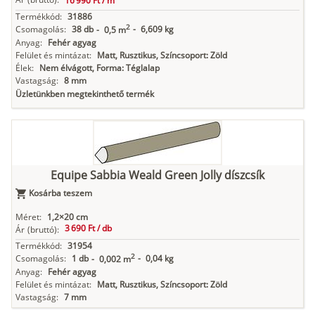
16 990 Ft /
m
Termékkód:
31886
2
Csomagolás:
38 db
-
6,609 kg
-
0,5 m
Anyag:
Fehér agyag
Felület és mintázat:
Matt, Rusztikus, Színcsoport: Zöld
Élek:
Nem élvágott, Forma: Téglalap
Vastagság:
8 mm
Üzletünkben megtekinthető termék
Equipe Sabbia Weald Green Jolly díszcsík
Kosárba teszem
Méret:
1,2×20 cm
3 690 Ft /
db
Ár
(bruttó):
Termékkód:
31954
2
Csomagolás:
1 db
-
0,04 kg
-
0,002 m
Anyag:
Fehér agyag
Felület és mintázat:
Matt, Rusztikus, Színcsoport: Zöld
Vastagság:
7 mm