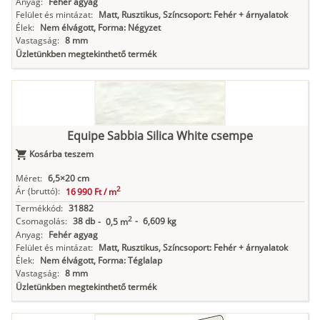
Anyag:
Fehér agyag
Felület és mintázat:
Matt, Rusztikus, Színcsoport: Fehér + árnyalatok
Élek:
Nem élvágott, Forma: Négyzet
Vastagság:
8 mm
Üzletünkben megtekinthető termék
Equipe Sabbia Silica White csempe
Kosárba teszem
Méret:
6,5×20 cm
2
Ár
(bruttó):
16 990 Ft /
m
Termékkód:
31882
2
Csomagolás:
38 db
-
6,609 kg
-
0,5 m
Anyag:
Fehér agyag
Felület és mintázat:
Matt, Rusztikus, Színcsoport: Fehér + árnyalatok
Élek:
Nem élvágott, Forma: Téglalap
Vastagság:
8 mm
Üzletünkben megtekinthető termék