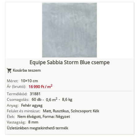
Equipe Sabbia Storm Blue csempe
Kosárba teszem
Méret:
10×10 cm
2
Ár
(bruttó):
16 990 Ft /
m
Termékkód:
31881
2
Csomagolás:
60 db
-
8,6 kg
-
0,6 m
Anyag:
Fehér agyag
Felület és mintázat:
Matt, Rusztikus, Színcsoport: Kék
Élek:
Nem élvágott, Forma: Négyzet
Vastagság:
8 mm
Üzletünkben megtekinthető termék