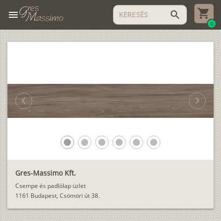
menu
search
0
chevron_left
chevron_right
lens
lens
lens
lens
lens
lens
Gres-Massimo Kft.
Csempe és padlólap üzlet
1161 Budapest, Csömöri út 38.