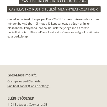
CASTELVETRO RUSTIC KATALÓGUS (PDF)
CASTELVETRO RUSTIC TELJESÍTMÉNYNYILATKOZAT (PDF)
Castelvetro Rustic Taupe padlólap 20×120 cm-es mérete miatt szinte
minden helyiségben jól mutat. Jó kopásállósága végett ajánljuk
előszobába, konyhába, nappaliba, üzlethelységekbe és terasz
burkolására is. R10-es felülete kevésbé csúszós és még jól tisztítható
ez a burkolólap.
Gres-Massimo Kft.
Csempe és padlólap üzlet
Süti beállítások (Cookie settings)
ELÉRHETŐSÉGEK
1161 Budapest, Csömöri út 38.