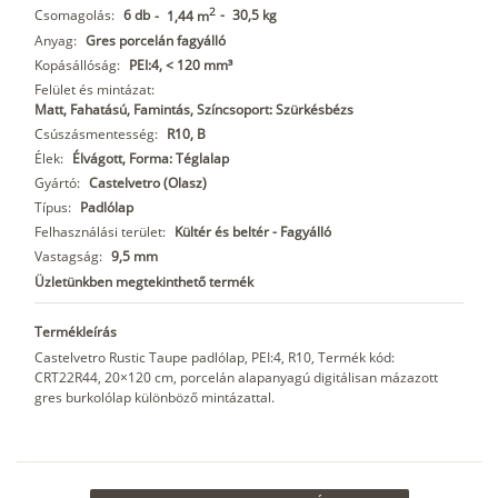
2
Csomagolás:
6 db
-
30,5 kg
-
1,44 m
Anyag:
Gres porcelán fagyálló
Kopásállóság:
PEI:4, < 120 mm³
Felület és mintázat:
Matt, Fahatású, Famintás, Színcsoport: Szürkésbézs
Csúszásmentesség:
R10, B
Élek:
Élvágott, Forma: Téglalap
Gyártó:
Castelvetro (Olasz)
Típus:
Padlólap
Felhasználási terület:
Kültér és beltér - Fagyálló
Vastagság:
9,5 mm
Üzletünkben megtekinthető termék
Termékleírás
Castelvetro Rustic Taupe padlólap, PEI:4, R10, Termék kód:
CRT22R44, 20×120 cm, porcelán alapanyagú digitálisan mázazott
gres burkolólap különböző mintázattal.