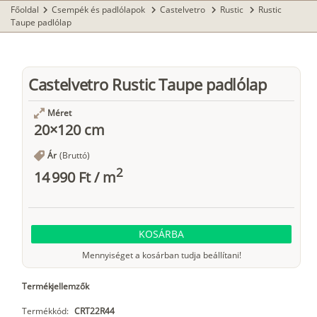
Főoldal
Csempék és padlólapok
Castelvetro
Rustic
Rustic
chevron_right
chevron_right
chevron_right
chevron_right
Taupe padlólap
Castelvetro Rustic Taupe padlólap
Méret
20×120 cm
Ár
(Bruttó)
2
14 990 Ft
/
m
KOSÁRBA
Mennyiséget a kosárban tudja beállítani!
Termékjellemzők
Termékkód:
CRT22R44