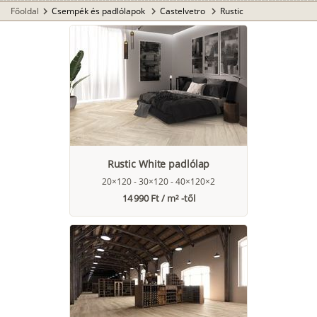
Főoldal
Csempék és padlólapok
Castelvetro
Rustic
chevron_right
chevron_right
chevron_right
Rustic White padlólap
20×120 - 30×120 - 40×120×2
14 990 Ft / m² -től