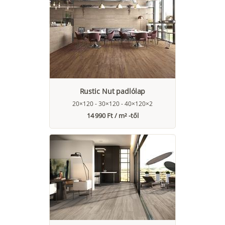
Rustic Nut padlólap
20×120 - 30×120 - 40×120×2
14 990 Ft / m² -től