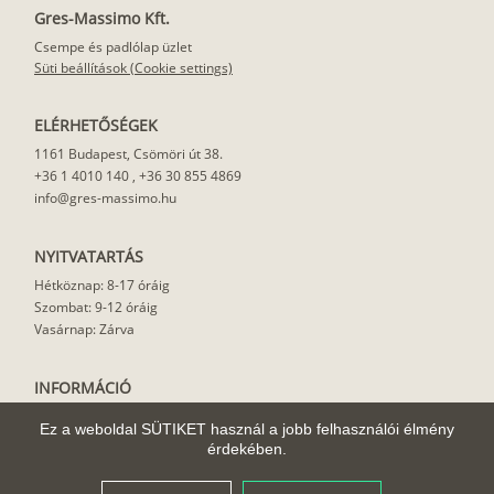
Gres-Massimo Kft.
Csempe és padlólap üzlet
Süti beállítások (Cookie settings)
ELÉRHETŐSÉGEK
1161 Budapest, Csömöri út 38.
+36 1 4010 140
,
+36 30 855 4869
info@gres-massimo.hu
NYITVATARTÁS
Hétköznap: 8-17 óráig
Szombat: 9-12 óráig
Vasárnap: Zárva
INFORMÁCIÓ
Vásárlási feltételek
Ez a weboldal SÜTIKET használ a jobb felhasználói élmény
Felhasználási javaslat
érdekében.
Házhoz szállítás
Rólunk