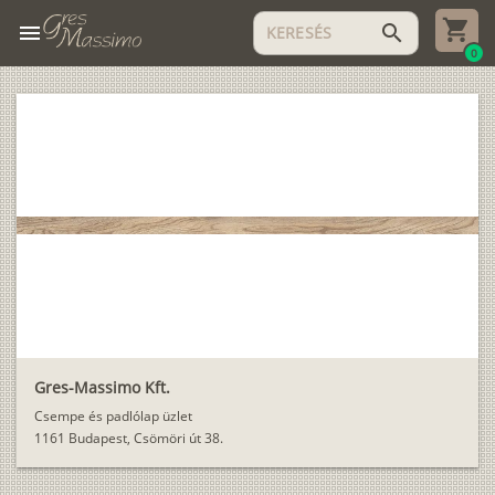
menu
search
0
Gres-Massimo Kft.
Csempe és padlólap üzlet
1161 Budapest, Csömöri út 38.