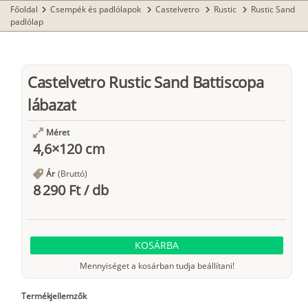
Főoldal
Csempék és padlólapok
Castelvetro
Rustic
Rustic Sand
chevron_right
chevron_right
chevron_right
chevron_right
padlólap
Castelvetro Rustic Sand Battiscopa
lábazat
Méret
4,6×120 cm
Ár
(Bruttó)
8 290 Ft
/
db
KOSÁRBA
Mennyiséget a kosárban tudja beállítani!
Termékjellemzők