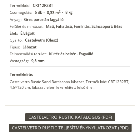
Termékkód:
CRT12R2BT
2
Csomagolás:
6 db
-
8 kg
-
0,33 m
Anyag:
Gres porcelán fagyálló
Felület és mintázat:
Matt, Fahatású, Famintás, Színcsoport: Bézs
Élek:
Élvágott
Gyártó:
Castelvetro (Olasz)
Típus:
Lábazat
Felhasználási terület:
Kültér és beltér - Fagyálló
Vastagság:
9,5 mm
Termékleírás
Castelvetro Rustic Sand Battiscopa lábazat, Termék kód: CRT12R2BT,
4,6×120 cm, lábazati elem lekerekített felső éllel.
CASTELVETRO RUSTIC KATALÓGUS (PDF)
CASTELVETRO RUSTIC TELJESÍTMÉNYNYILATKOZAT (PDF)