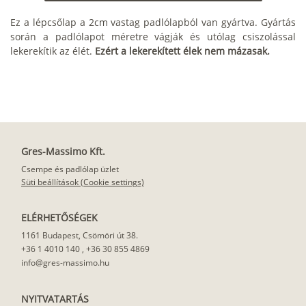
Ez a lépcsőlap a 2cm vastag padlólapból van gyártva. Gyártás
során a padlólapot méretre vágják és utólag csiszolással
lekerekítik az élét.
Ezért a lekerekített élek nem mázasak.
Gres-Massimo Kft.
Csempe és padlólap üzlet
Süti beállítások (Cookie settings)
ELÉRHETŐSÉGEK
1161 Budapest, Csömöri út 38.
+36 1 4010 140
,
+36 30 855 4869
info@gres-massimo.hu
NYITVATARTÁS