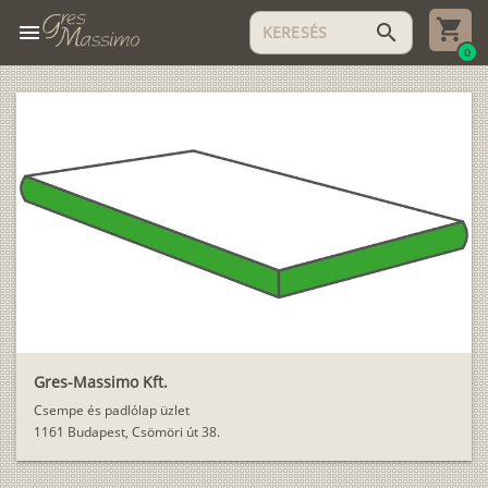
menu
search
0
Gres-Massimo Kft.
Csempe és padlólap üzlet
1161 Budapest, Csömöri út 38.