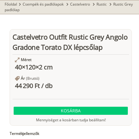
Főoldal
Csempék és padlólapok
Castelvetro
Rustic
Rustic Grey
chevron_right
chevron_right
chevron_right
chevron_right
padlólap
Castelvetro Outfit Rustic Grey Angolo
Gradone Torato DX lépcsőlap
Méret
40×120×2 cm
Ár
(Bruttó)
44 290 Ft
/
db
KOSÁRBA
Mennyiséget a kosárban tudja beállítani!
Termékjellemzők