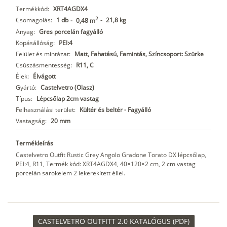
Termékkód:
XRT4AGDX4
2
Csomagolás:
1 db
-
21,8 kg
-
0,48 m
Anyag:
Gres porcelán fagyálló
Kopásállóság:
PEI:4
Felület és mintázat:
Matt, Fahatású, Famintás, Színcsoport: Szürke
Csúszásmentesség:
R11, C
Élek:
Élvágott
Gyártó:
Castelvetro (Olasz)
Típus:
Lépcsőlap 2cm vastag
Felhasználási terület:
Kültér és beltér - Fagyálló
Vastagság:
20 mm
Termékleírás
Castelvetro Outfit Rustic Grey Angolo Gradone Torato DX lépcsőlap,
PEI:4, R11, Termék kód: XRT4AGDX4, 40×120×2 cm, 2 cm vastag
porcelán sarokelem 2 lekerekített éllel.
CASTELVETRO OUTFITT 2.0 KATALÓGUS (PDF)