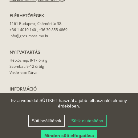
ELÉRHETŐSÉGEK
1161 Budapest, Csömöri út 38.
+36 1 4010 140
,
+36 30 855 4869
info@gres-massimo.hu
NYITVATARTÁS
Hétköznap: 8-17 óráig
Szombat: 9-12 óráig
Vasárnap: Zárva
INFORMÁCIÓ
Vásárlási feltételek
Ez a weboldal SÜTIKET használ a jobb felhasználói élmény
Felhasználási javaslat
érdekében.
Házhoz szállítás
Rólunk
Süti beállítások
Sütik elutasítása
Cikkek
Minden süti elfogadása