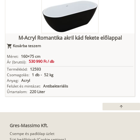
M-Acryl Romantika akril kád fekete előlappal
Kosárba teszem
Méret:
160×75 cm
530 990 Ft /
db
Ár
(bruttó):
Termékkód:
12593
Csomagolás:
1 db
-
52 kg
Anyag:
Acryl
Felület és mintázat:
Antibakteriális
Űrtartalom:
220 Liter
arrow_upward
Gres-Massimo Kft.
Csempe és padlólap üzlet
Süti beállítások (Cookie settings)