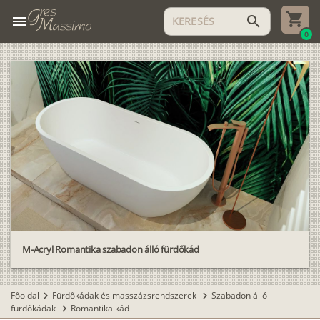
menu
search
0
M-Acryl Romantika szabadon álló fürdőkád
Főoldal
Fürdőkádak és masszázsrendszerek
Szabadon álló
chevron_right
chevron_right
fürdőkádak
Romantika kád
chevron_right