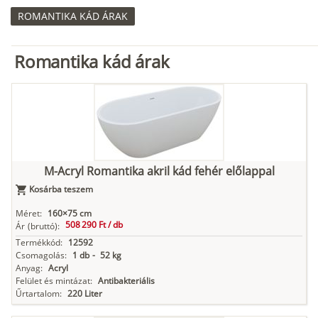
ROMANTIKA KÁD ÁRAK
Romantika kád árak
M-Acryl Romantika akril kád fehér előlappal
Kosárba teszem
Méret:
160×75 cm
508 290 Ft /
db
Ár
(bruttó):
Termékkód:
12592
Csomagolás:
1 db
-
52 kg
Anyag:
Acryl
Felület és mintázat:
Antibakteriális
Űrtartalom:
220 Liter