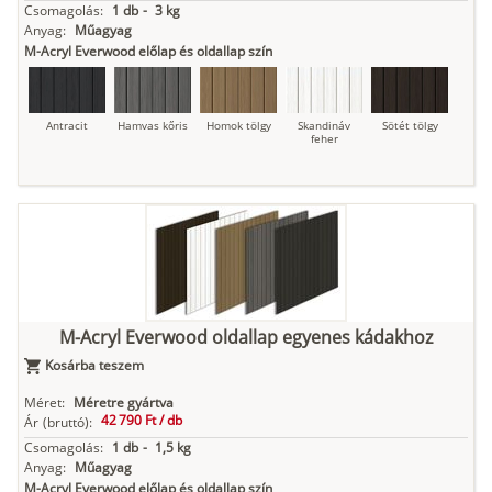
Csomagolás:
1 db
-
3 kg
Anyag:
Műagyag
M-Acryl Everwood előlap és oldallap szín
Antracit
Hamvas kőris
Homok tölgy
Skandináv
Sötét tölgy
feher
M-Acryl Everwood oldallap egyenes kádakhoz
Kosárba teszem
Méret:
Méretre gyártva
42 790 Ft /
db
Ár
(bruttó):
Csomagolás:
1 db
-
1,5 kg
Anyag:
Műagyag
M-Acryl Everwood előlap és oldallap szín