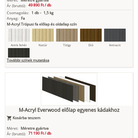
Méret:
Méretre gyártva
49 890 Ft /
db
Ár
(bruttó):
Csomagolás:
1 db
-
1,5 kg
Anyag:
Fa
M-Acryl Trópusi fa előlap és oldallap szín
Antik fehér
Natúr
Tölgy
Dió
Antracit
További színek mutatása
Fekete
M-Acryl Everwood előlap egyenes kádakhoz
Kosárba teszem
Méret:
Méretre gyártva
71 190 Ft /
db
Ár
(bruttó):