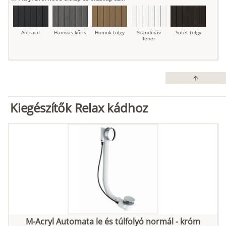
Antracit
Hamvas kőris
Homok tölgy
Skandináv
Sötét tölgy
feher
arrow_upward
Kiegészítők Relax kádhoz
M-Acryl Automata le és túlfolyó normál - króm