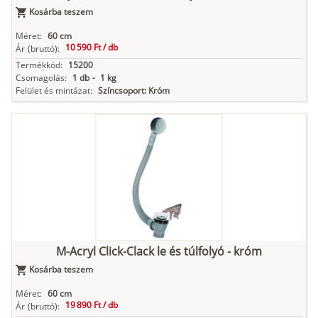
Kosárba teszem
Méret:
60 cm
10 590 Ft /
db
Ár
(bruttó):
Termékkód:
15200
Csomagolás:
1 db
-
1 kg
Felület és mintázat:
Színcsoport: Króm
M-Acryl Click-Clack le és túlfolyó - króm
Kosárba teszem
Méret:
60 cm
19 890 Ft /
db
Ár
(bruttó):