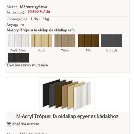
Méret:
Méretre gyártva
75 890 Ft /
db
Ár
(bruttó):
Csomagolás:
1 db
-
3 kg
Anyag:
Fa
M-Acryl Trópusi fa előlap és oldallap szín
Antik fehér
Natúr
Tölgy
Dió
Antracit
További színek mutatása
Fekete
M-Acryl Trópusi fa oldallap egyenes kádakhoz
Kosárba teszem