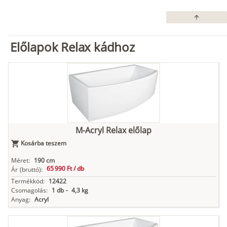
arrow_upward
Előlapok Relax kádhoz
M-Acryl Relax előlap
Kosárba teszem
Méret:
190 cm
65 990 Ft /
db
Ár
(bruttó):
Termékkód:
12422
Csomagolás:
1 db
-
4,3 kg
Anyag:
Acryl