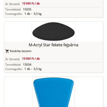
19 990 Ft /
db
Ár
(bruttó):
Termékkód:
15035
Csomagolás:
1 db
-
0,5 kg
M-Acryl Star fekete fejpárna
Kosárba teszem
19 990 Ft /
db
Ár
(bruttó):
Termékkód:
15034
Csomagolás:
1 db
-
0,5 kg