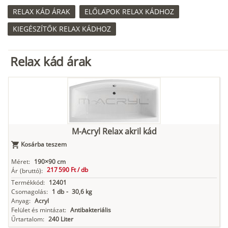
RELAX KÁD ÁRAK
ELŐLAPOK RELAX KÁDHOZ
KIEGÉSZÍTŐK RELAX KÁDHOZ
Relax kád árak
M-Acryl Relax akril kád
Kosárba teszem
Méret:
190×90 cm
217 590 Ft /
db
Ár
(bruttó):
Termékkód:
12401
Csomagolás:
1 db
-
30,6 kg
Anyag:
Acryl
Felület és mintázat:
Antibakteriális
Űrtartalom:
240 Liter