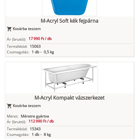
M-Acryl Soft kék fejpárna
Kosárba teszem
17 990 Ft /
db
Ár
(bruttó):
Termékkód:
15063
Csomagolás:
1 db
-
0,5 kg
M-Acryl Kompakt vázszerkezet
Kosárba teszem
Méret:
Méretre gyártva
112 990 Ft /
db
Ár
(bruttó):
Termékkód:
15343
Csomagolás:
1 db
-
8 kg