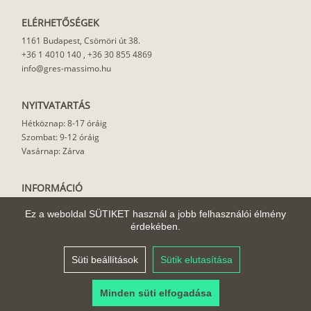
ELÉRHETŐSÉGEK
1161 Budapest, Csömöri út 38.
+36 1 4010 140
,
+36 30 855 4869
info@gres-massimo.hu
NYITVATARTÁS
Hétköznap: 8-17 óráig
Szombat: 9-12 óráig
Vasárnap: Zárva
INFORMÁCIÓ
Vásárlási feltételek
Ez a weboldal SÜTIKET használ a jobb felhasználói élmény
Felhasználási javaslat
érdekében.
Házhoz szállítás
Rólunk
Süti beállítások
Sütik elutasítása
Cikkek
Minden süti elfogadása