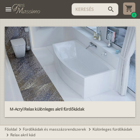
menu
search
0
M-Acryl Relax különleges akril fürdőkádak
Főoldal
Fürdőkádak és masszázsrendszerek
Különleges fürdőkádak
chevron_right
chevron_right
Relax akril kád
chevron_right