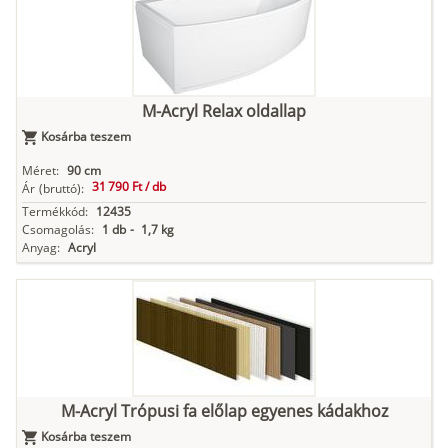
M-Acryl Relax oldallap
Kosárba teszem
Méret:
90 cm
31 790 Ft /
db
Ár
(bruttó):
Termékkód:
12435
Csomagolás:
1 db
-
1,7 kg
Anyag:
Acryl
M-Acryl Trópusi fa előlap egyenes kádakhoz
Kosárba teszem