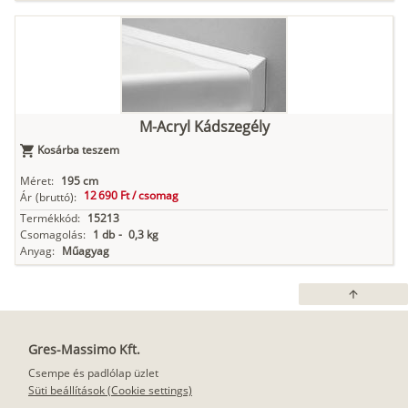
M-Acryl Kádszegély
Kosárba teszem
Méret:
195 cm
12 690 Ft /
csomag
Ár
(bruttó):
Termékkód:
15213
Csomagolás:
1 db
-
0,3 kg
Anyag:
Műagyag
arrow_upward
Gres-Massimo Kft.
Csempe és padlólap üzlet
Süti beállítások (Cookie settings)