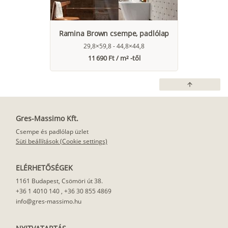
Ramina Brown csempe, padlólap
29,8×59,8 - 44,8×44,8
11 690 Ft / m² -től
arrow_upward
Gres-Massimo Kft.
Csempe és padlólap üzlet
Süti beállítások (Cookie settings)
ELÉRHETŐSÉGEK
1161 Budapest, Csömöri út 38.
+36 1 4010 140
,
+36 30 855 4869
info@gres-massimo.hu