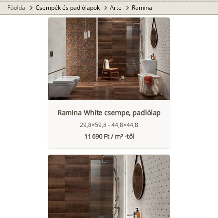
Főoldal
Csempék és padlólapok
Arte
Ramina
chevron_right
chevron_right
chevron_right
Ramina White csempe, padlólap
29,8×59,8 - 44,8×44,8
11 690 Ft / m² -től