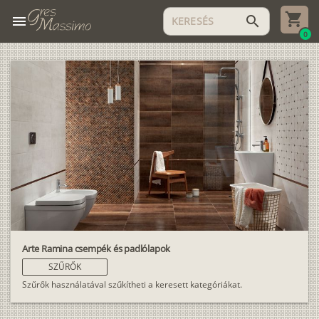
menu
search
0
Arte Ramina csempék és padlólapok
SZŰRŐK
Szűrők használatával szűkítheti a keresett kategóriákat.