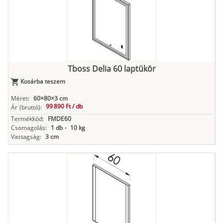
Tboss Delia 60 laptükör
Kosárba teszem
Méret:
60×80×3 cm
99 890 Ft /
db
Ár
(bruttó):
Termékkód:
FMDE60
Csomagolás:
1 db
-
10 kg
Vastagság:
3 cm