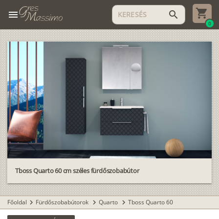
menu
search
0
Tboss Quarto 60 cm széles fürdőszobabútor
Főoldal
Fürdőszobabútorok
Quarto
Tboss Quarto 60
chevron_right
chevron_right
chevron_right