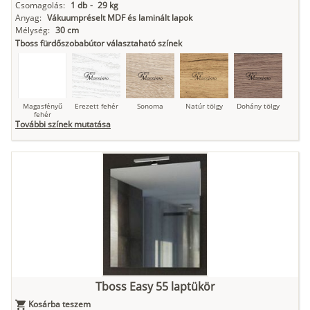
Csomagolás:
1 db
-
29 kg
Anyag:
Vákuumpréselt MDF és laminált lapok
Mélység:
30 cm
Tboss fürdőszobabútor választaható színek
Magasfényű
Erezett fehér
Sonoma
Natúr tölgy
Dohány tölgy
fehér
További színek mutatása
Tuja
Grafit fa
Loft beton
Szupermatt
Lágy krém
fehér
Kasmír
Kőszürke
Nádzöld
Füstös zöld
Matt
indigókék
Tboss Easy 55 laptükör
Kosárba teszem
Antracit
Matt fekete