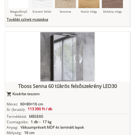
Magasfényű
Erezett fehér
Sonoma
Natúr tölgy
Dohány tölgy
fehér
További színek mutatása
Tuja
Grafit fa
Loft beton
Szupermatt
Lágy krém
fehér
Kasmír
Kőszürke
Nádzöld
Füstös zöld
Matt
indigókék
Tboss Senna 60 tükrös felsőszekrény LED30
Kosárba teszem
Antracit
Matt fekete
Méret:
60×80×16 cm
113 390 Ft /
db
Ár
(bruttó):
Termékkód:
MBSE60
Csomagolás:
1 db
-
17 kg
Anyag:
Vákuumpréselt MDF és laminált lapok
Mélység:
16 cm