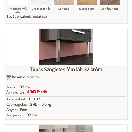
Magasfényű
Erezett fehér
Sonoma
Natúr tölgy
Dohány tölgy
fehér
További színek mutatása
Tuja
Grafit fa
Loft beton
Szupermatt
Lágy krém
fehér
Kasmír
Kőszürke
Nádzöld
Füstös zöld
Matt
Tboss Szögletes fém láb 32 króm
indigókék
Kosárba teszem
Méret:
32 cm
4 940 Ft /
db
Ár
(bruttó):
Antracit
Matt fekete
Termékkód:
KRFL32
Csomagolás:
2 db
-
0,5 kg
Anyag:
Fém
Magasság:
32 cm