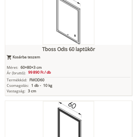
Tboss Odis 60 laptükör
Kosárba teszem
Méret:
60×80×3 cm
99 890 Ft /
db
Ár
(bruttó):
Termékkód:
FMOD60
Csomagolás:
1 db
-
10 kg
Vastagság:
3 cm