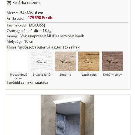
Kosárba teszem
Antracit
Matt fekete
Méret:
54×80×16 cm
179 390 Ft /
db
Ár
(bruttó):
Termékkód:
MBCU55J
Csomagolás:
1 db
-
18 kg
Anyag:
Vákuumpréselt MDF és laminált lapok
Mélység:
16 cm
Tboss fürdőszobabútor választaható színek
Magasfényű
Erezett fehér
Sonoma
Natúr tölgy
Dohány tölgy
fehér
További színek mutatása
Tuja
Grafit fa
Loft beton
Szupermatt
Lágy krém
fehér
Kasmír
Kőszürke
Nádzöld
Füstös zöld
Matt