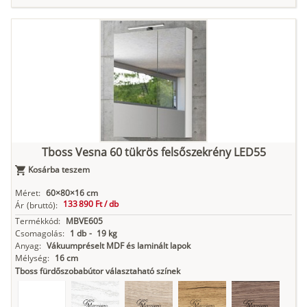
Tuja
Grafit fa
Loft beton
Szupermatt
Lágy krém
fehér
Kasmír
Kőszürke
Nádzöld
Füstös zöld
Matt
indigókék
Tboss Vesna 60 tükrös felsőszekrény LED55
Kosárba teszem
Antracit
Matt fekete
Méret:
60×80×16 cm
133 890 Ft /
db
Ár
(bruttó):
Termékkód:
MBVE605
Csomagolás:
1 db
-
19 kg
Anyag:
Vákuumpréselt MDF és laminált lapok
Mélység:
16 cm
Tboss fürdőszobabútor választaható színek