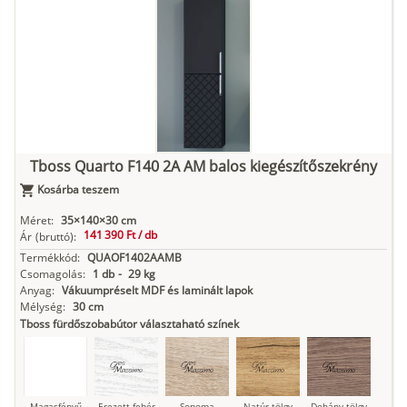
Tuja
Grafit fa
Loft beton
Szupermatt
Lágy krém
fehér
Kasmír
Kőszürke
Nádzöld
Füstös zöld
Matt
indigókék
Tboss Quarto F140 2A AM balos kiegészítőszekrény
Kosárba teszem
Antracit
Matt fekete
Méret:
35×140×30 cm
141 390 Ft /
db
Ár
(bruttó):
Termékkód:
QUAOF1402AAMB
Csomagolás:
1 db
-
29 kg
Anyag:
Vákuumpréselt MDF és laminált lapok
Mélység:
30 cm
Tboss fürdőszobabútor választaható színek
Magasfényű
Erezett fehér
Sonoma
Natúr tölgy
Dohány tölgy