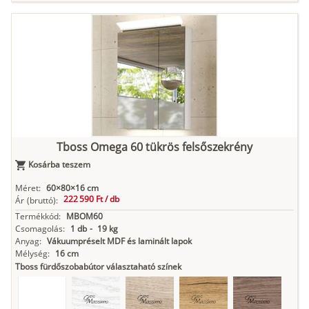
Tuja
Grafit fa
Loft beton
Szupermatt
Lágy krém
fehér
Kasmír
Kőszürke
Nádzöld
Füstös zöld
Matt
indigókék
Tboss Omega 60 tükrös felsőszekrény
Kosárba teszem
Antracit
Matt fekete
Méret:
60×80×16 cm
222 590 Ft /
db
Ár
(bruttó):
Termékkód:
MBOM60
Csomagolás:
1 db
-
19 kg
Anyag:
Vákuumpréselt MDF és laminált lapok
Mélység:
16 cm
Tboss fürdőszobabútor választaható színek