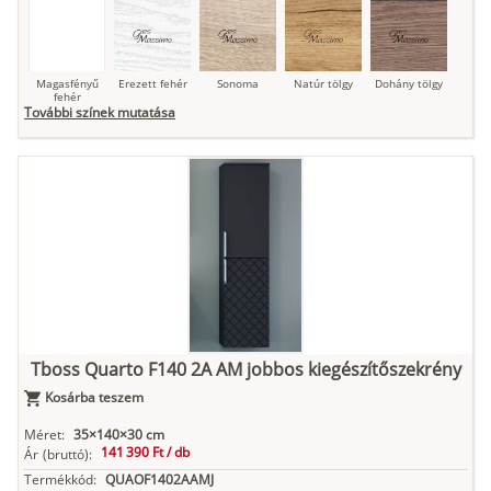
Magasfényű
Erezett fehér
Sonoma
Natúr tölgy
Dohány tölgy
fehér
További színek mutatása
Tuja
Grafit fa
Loft beton
Szupermatt
Lágy krém
fehér
Kasmír
Kőszürke
Nádzöld
Füstös zöld
Matt
indigókék
Tboss Quarto F140 2A AM jobbos kiegészítőszekrény
Kosárba teszem
Antracit
Matt fekete
Méret:
35×140×30 cm
141 390 Ft /
db
Ár
(bruttó):
Termékkód:
QUAOF1402AAMJ