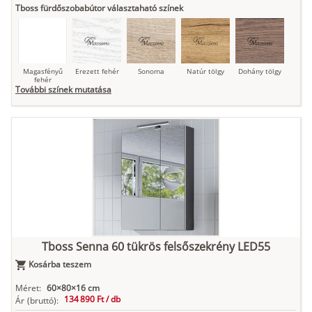
Tboss fürdőszobabútor választaható színek
Magasfényű
Erezett fehér
Sonoma
Natúr tölgy
Dohány tölgy
fehér
További színek mutatása
Tuja
Grafit fa
Loft beton
Szupermatt
Lágy krém
fehér
Kasmír
Kőszürke
Nádzöld
Füstös zöld
Matt
indigókék
Tboss Senna 60 tükrös felsőszekrény LED55
Kosárba teszem
Antracit
Matt fekete
Méret:
60×80×16 cm
134 890 Ft /
db
Ár
(bruttó):