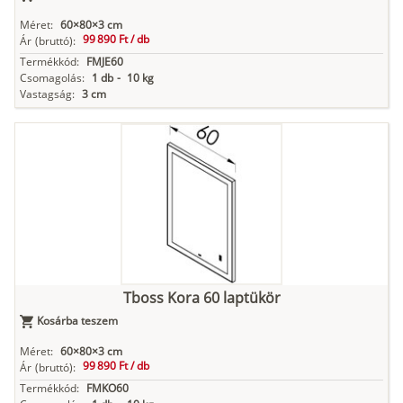
Méret:
60×80×3 cm
99 890 Ft /
db
Ár
(bruttó):
Termékkód:
FMJE60
Csomagolás:
1 db
-
10 kg
Vastagság:
3 cm
Tboss Kora 60 laptükör
Kosárba teszem
Méret:
60×80×3 cm
99 890 Ft /
db
Ár
(bruttó):
Termékkód:
FMKO60