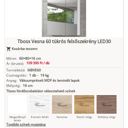
Kasmír
Kőszürke
Nádzöld
Füstös zöld
Matt
indigókék
Tboss Vesna 60 tükrös felsőszekrény LED30
Kosárba teszem
Antracit
Matt fekete
Méret:
60×80×16 cm
109 390 Ft /
db
Ár
(bruttó):
Termékkód:
MBVE60
Csomagolás:
1 db
-
19 kg
Anyag:
Vákuumpréselt MDF és laminált lapok
Mélység:
16 cm
Tboss fürdőszobabútor választaható színek
Magasfényű
Erezett fehér
Sonoma
Natúr tölgy
Dohány tölgy
fehér
További színek mutatása