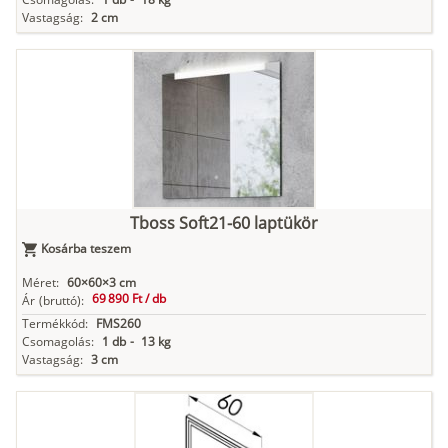
Vastagság:
2 cm
Tboss Soft21-60 laptükör
Kosárba teszem
Méret:
60×60×3 cm
69 890 Ft /
db
Ár
(bruttó):
Termékkód:
FMS260
Csomagolás:
1 db
-
13 kg
Vastagság:
3 cm