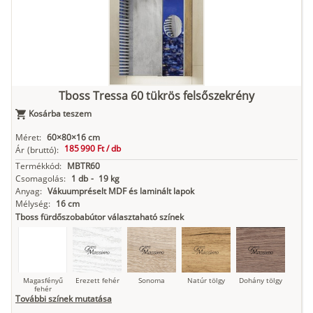
Kasmír
Kőszürke
Nádzöld
Füstös zöld
Matt
indigókék
Tboss Tressa 60 tükrös felsőszekrény
Kosárba teszem
Antracit
Matt fekete
Méret:
60×80×16 cm
185 990 Ft /
db
Ár
(bruttó):
Termékkód:
MBTR60
Csomagolás:
1 db
-
19 kg
Anyag:
Vákuumpréselt MDF és laminált lapok
Mélység:
16 cm
Tboss fürdőszobabútor választaható színek
Magasfényű
Erezett fehér
Sonoma
Natúr tölgy
Dohány tölgy
fehér
További színek mutatása