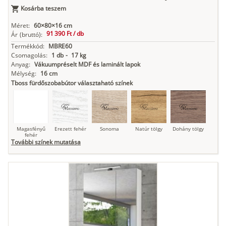
Kosárba teszem
Méret:
60×80×16 cm
91 390 Ft /
db
Ár
(bruttó):
Termékkód:
MBRE60
Csomagolás:
1 db
-
17 kg
Anyag:
Vákuumpréselt MDF és laminált lapok
Mélység:
16 cm
Tboss fürdőszobabútor választaható színek
Magasfényű
Erezett fehér
Sonoma
Natúr tölgy
Dohány tölgy
fehér
További színek mutatása
Tuja
Grafit fa
Loft beton
Szupermatt
Lágy krém
fehér