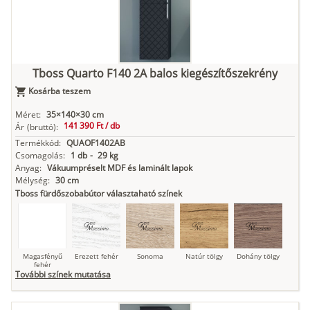
Kasmír
Kőszürke
Nádzöld
Füstös zöld
Matt
indigókék
Tboss Quarto F140 2A balos kiegészítőszekrény
Kosárba teszem
Antracit
Matt fekete
Méret:
35×140×30 cm
141 390 Ft /
db
Ár
(bruttó):
Termékkód:
QUAOF1402AB
Csomagolás:
1 db
-
29 kg
Anyag:
Vákuumpréselt MDF és laminált lapok
Mélység:
30 cm
Tboss fürdőszobabútor választaható színek
Magasfényű
Erezett fehér
Sonoma
Natúr tölgy
Dohány tölgy
fehér
További színek mutatása