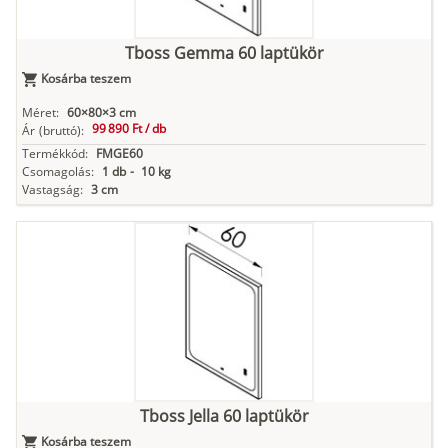
Tboss Gemma 60 laptükör
Kosárba teszem
Méret:
60×80×3 cm
99 890 Ft /
db
Ár
(bruttó):
Termékkód:
FMGE60
Csomagolás:
1 db
-
10 kg
Vastagság:
3 cm
Tboss Jella 60 laptükör
Kosárba teszem