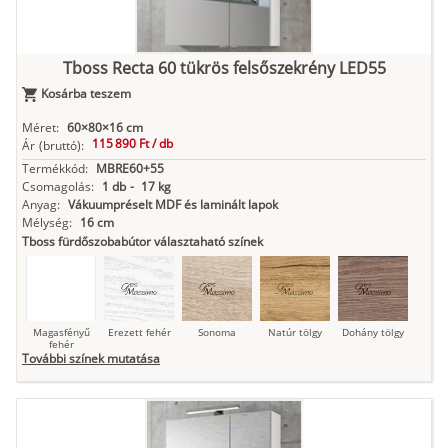
Kasmír
Kőszürke
Nádzöld
Füstös zöld
Matt
indigókék
Tboss Recta 60 tükrös felsőszekrény LED55
Kosárba teszem
Antracit
Matt fekete
Méret:
60×80×16 cm
115 890 Ft /
db
Ár
(bruttó):
Termékkód:
MBRE60+55
Csomagolás:
1 db
-
17 kg
Anyag:
Vákuumpréselt MDF és laminált lapok
Mélység:
16 cm
Tboss fürdőszobabútor választaható színek
Magasfényű
Erezett fehér
Sonoma
Natúr tölgy
Dohány tölgy
fehér
További színek mutatása
Tuja
Grafit fa
Loft beton
Szupermatt
Lágy krém
fehér