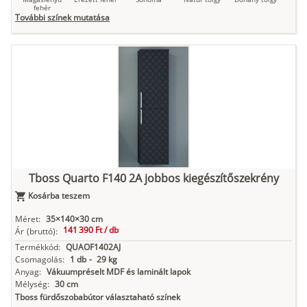
fehér
További színek mutatása
Tuja
Grafit fa
Loft beton
Szupermatt
Lágy krém
fehér
Kasmír
Kőszürke
Nádzöld
Füstös zöld
Matt
indigókék
Tboss Quarto F140 2A jobbos kiegészítőszekrény
Kosárba teszem
Antracit
Matt fekete
Méret:
35×140×30 cm
141 390 Ft /
db
Ár
(bruttó):
Termékkód:
QUAOF1402AJ
Csomagolás:
1 db
-
29 kg
Anyag:
Vákuumpréselt MDF és laminált lapok
Mélység:
30 cm
Tboss fürdőszobabútor választaható színek