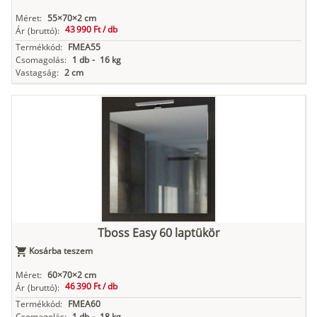
Méret:
55×70×2 cm
43 990 Ft /
db
Ár
(bruttó):
Termékkód:
FMEA55
Csomagolás:
1 db
-
16 kg
Vastagság:
2 cm
Tboss Easy 60 laptükör
Kosárba teszem
Méret:
60×70×2 cm
46 390 Ft /
db
Ár
(bruttó):
Termékkód:
FMEA60
Csomagolás:
1 db
-
18 kg