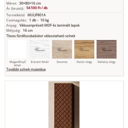
Méret:
30×80×16 cm
54 590 Ft /
db
Ár
(bruttó):
Termékkód:
MULIF801A
Csomagolás:
1 db
-
10 kg
Anyag:
Vákuumpréselt MDF és laminált lapok
Mélység:
16 cm
Tboss fürdőszobabútor választaható színek
Magasfényű
Erezett fehér
Sonoma
Natúr tölgy
Dohány tölgy
fehér
További színek mutatása
Tuja
Grafit fa
Loft beton
Szupermatt
Lágy krém
fehér
Kasmír
Kőszürke
Nádzöld
Füstös zöld
Matt
indigókék