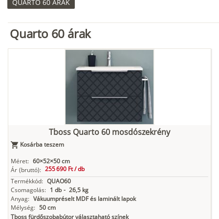
QUARTO 60 ÁRAK
Quarto 60 árak
Tboss Quarto 60 mosdószekrény
Kosárba teszem
Méret:
60×52×50 cm
255 690 Ft /
db
Ár
(bruttó):
Termékkód:
QUAO60
Csomagolás:
1 db
-
26,5 kg
Anyag:
Vákuumpréselt MDF és laminált lapok
Mélység:
50 cm
Tboss fürdőszobabútor választaható színek