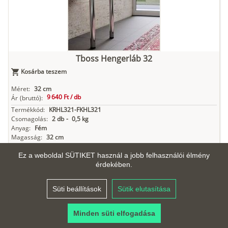
Tboss Hengerláb 32
Kosárba teszem
Méret:
32 cm
9 640 Ft /
db
Ár
(bruttó):
Termékkód:
KRHL321-FKHL321
Csomagolás:
2 db
-
0,5 kg
Anyag:
Fém
Magasság:
32 cm
Tboss kiegészítőkhöz választaható színek
Ez a weboldal SÜTIKET használ a jobb felhasználói élmény
érdekében.
Süti beállítások
Sütik elutasítása
Króm
Fekete
Minden süti elfogadása