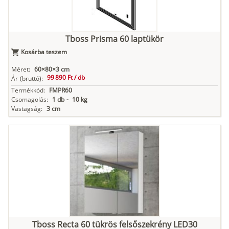
Tboss Prisma 60 laptükör
Kosárba teszem
Méret:
60×80×3 cm
99 890 Ft /
db
Ár
(bruttó):
Termékkód:
FMPR60
Csomagolás:
1 db
-
10 kg
Vastagság:
3 cm
Tboss Recta 60 tükrös felsőszekrény LED30