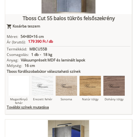
indigókék
Tboss Cut 55 balos tükrös felsőszekrény
Kosárba teszem
Antracit
Matt fekete
Méret:
54×80×16 cm
179 390 Ft /
db
Ár
(bruttó):
Termékkód:
MBCU55B
Csomagolás:
1 db
-
18 kg
Anyag:
Vákuumpréselt MDF és laminált lapok
Mélység:
16 cm
Tboss fürdőszobabútor választaható színek
Magasfényű
Erezett fehér
Sonoma
Natúr tölgy
Dohány tölgy
fehér
További színek mutatása
Tuja
Grafit fa
Loft beton
Szupermatt
Lágy krém
fehér