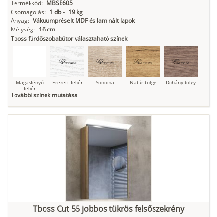
Termékkód:
MBSE605
Csomagolás:
1 db
-
19 kg
Anyag:
Vákuumpréselt MDF és laminált lapok
Mélység:
16 cm
Tboss fürdőszobabútor választaható színek
Magasfényű
Erezett fehér
Sonoma
Natúr tölgy
Dohány tölgy
fehér
További színek mutatása
Tuja
Grafit fa
Loft beton
Szupermatt
Lágy krém
fehér
Kasmír
Kőszürke
Nádzöld
Füstös zöld
Matt
indigókék
Tboss Cut 55 jobbos tükrös felsőszekrény