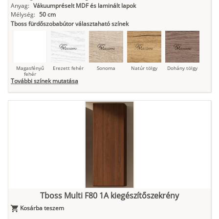
Anyag:
Vákuumpréselt MDF és laminált lapok
Mélység:
50 cm
Tboss fürdőszobabútor választaható színek
Magasfényű
Erezett fehér
Sonoma
Natúr tölgy
Dohány tölgy
fehér
További színek mutatása
Tuja
Grafit fa
Loft beton
Szupermatt
Lágy krém
fehér
Kasmír
Kőszürke
Nádzöld
Füstös zöld
Matt
indigókék
Tboss Multi F80 1A kiegészítőszekrény
Kosárba teszem
Antracit
Matt fekete