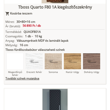
Tboss Quarto F80 1A kiegészítőszekrény
Kosárba teszem
Antracit
Matt fekete
Méret:
30×80×16 cm
56 890 Ft /
db
Ár
(bruttó):
Termékkód:
QUAOF801A
Csomagolás:
1 db
-
10 kg
Anyag:
Vákuumpréselt MDF és laminált lapok
Mélység:
16 cm
Tboss fürdőszobabútor választaható színek
Magasfényű
Erezett fehér
Sonoma
Natúr tölgy
Dohány tölgy
fehér
További színek mutatása
Tuja
Grafit fa
Loft beton
Szupermatt
Lágy krém
fehér