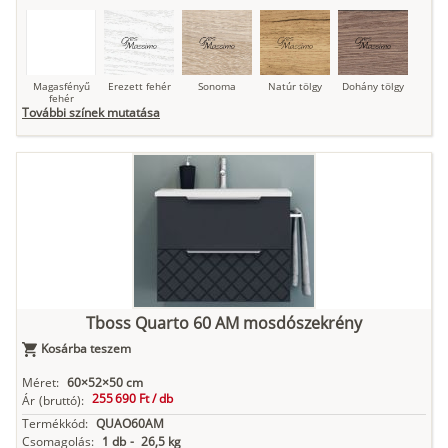
Magasfényű
Erezett fehér
Sonoma
Natúr tölgy
Dohány tölgy
fehér
További színek mutatása
Tuja
Grafit fa
Loft beton
Szupermatt
Lágy krém
fehér
Kasmír
Kőszürke
Nádzöld
Füstös zöld
Matt
indigókék
Tboss Quarto 60 AM mosdószekrény
Kosárba teszem
Antracit
Matt fekete
Méret:
60×52×50 cm
255 690 Ft /
db
Ár
(bruttó):
Termékkód:
QUAO60AM
Csomagolás:
1 db
-
26,5 kg