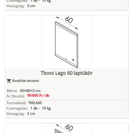
Csomagolás:
1 db
-
10 kg
Vastagság:
3 cm
Tboss Lago 60 laptükör
Kosárba teszem
Méret:
60×80×3 cm
99 890 Ft /
db
Ár
(bruttó):
Termékkód:
FMLA60
Csomagolás:
1 db
-
10 kg
Vastagság:
3 cm