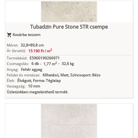
Tubadzin Pure Stone STR csempe
Kosárba teszem
Méret:
32,8×89,8 cm
2
Ár
(bruttó):
15 190 Ft /
m
Termékkód:
E5900199266971
2
Csomagolás:
6 db
-
32,6 kg
-
1,77 m
Anyag:
Fehér agyag
Felület és mintázat:
Kőhatású, Matt, Színcsoport: Bézs
Élek:
Élvágott, Forma: Téglalap
Vastagság:
10 mm
Üzletünkben megtekinthető termék