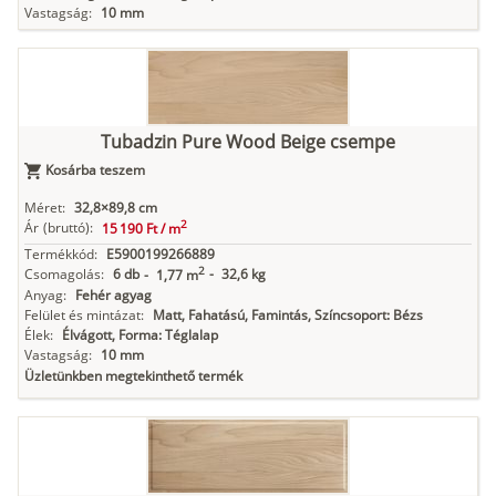
Vastagság:
10 mm
Tubadzin Pure Wood Beige csempe
Kosárba teszem
Méret:
32,8×89,8 cm
2
Ár
(bruttó):
15 190 Ft /
m
Termékkód:
E5900199266889
2
Csomagolás:
6 db
-
32,6 kg
-
1,77 m
Anyag:
Fehér agyag
Felület és mintázat:
Matt, Fahatású, Famintás, Színcsoport: Bézs
Élek:
Élvágott, Forma: Téglalap
Vastagság:
10 mm
Üzletünkben megtekinthető termék