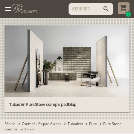
menu
search
0
Tubadzin Pure Stone csempe, padlólap
Főoldal
Csempék és padlólapok
Tubadzin
Pure
Pure Stone
chevron_right
chevron_right
chevron_right
chevron_right
csempe, padlólap