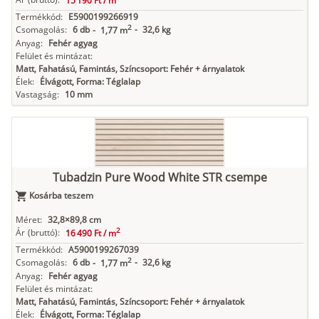
15 190 Ft /
m
Termékkód:
E5900199266919
2
Csomagolás:
6 db
-
32,6 kg
-
1,77 m
Anyag:
Fehér agyag
Felület és mintázat:
Matt, Fahatású, Famintás, Színcsoport: Fehér + árnyalatok
Élek:
Élvágott, Forma: Téglalap
Vastagság:
10 mm
Tubadzin Pure Wood White STR csempe
Kosárba teszem
Méret:
32,8×89,8 cm
2
Ár
(bruttó):
16 490 Ft /
m
Termékkód:
A5900199267039
2
Csomagolás:
6 db
-
32,6 kg
-
1,77 m
Anyag:
Fehér agyag
Felület és mintázat:
Matt, Fahatású, Famintás, Színcsoport: Fehér + árnyalatok
Élek:
Élvágott, Forma: Téglalap