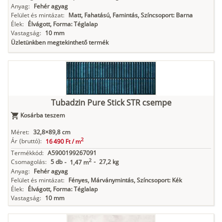
Anyag:
Fehér agyag
Felület és mintázat:
Matt, Fahatású, Famintás, Színcsoport: Barna
Élek:
Élvágott, Forma: Téglalap
Vastagság:
10 mm
Üzletünkben megtekinthető termék
Tubadzin Pure Stick STR csempe
Kosárba teszem
Méret:
32,8×89,8 cm
2
Ár
(bruttó):
16 490 Ft /
m
Termékkód:
A5900199267091
2
Csomagolás:
5 db
-
27,2 kg
-
1,47 m
Anyag:
Fehér agyag
Felület és mintázat:
Fényes, Márványmintás, Színcsoport: Kék
Élek:
Élvágott, Forma: Téglalap
Vastagság:
10 mm