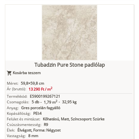
Tubadzin Pure Stone padlólap
Kosárba teszem
Méret:
59,8×59,8 cm
2
Ár
(bruttó):
13 290 Ft /
m
Termékkód:
E5900199267121
2
Csomagolás:
5 db
-
32,95 kg
-
1,79 m
Anyag:
Gres porcelán fagyálló
Kopásállóság:
PEI:4
Felület és mintázat:
Kőhatású, Matt, Színcsoport: Szürke
Csúszásmentesség:
R9
Élek:
Élvágott, Forma: Négyzet
Vastagság:
8 mm