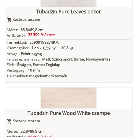
Tubadzin Pure Leaves dekor
Kosárba teszem
Méret:
65,8×89,8 cm
33 390 Ft /
szett
Ár
(bruttó):
Termékkód:
E5900199274976
2
Csomagolás:
1 db
-
10,8 kg
-
0,59 m
Anyag:
Fehér agyag
Felület és mintázat:
Matt, Színcsoport: Barna, Növénymintás
Élek:
Élvágott, Forma: Téglalap
Vastagság:
10 mm
Üzletünkben megtekinthető termék
Tubadzin Pure Wood White csempe
Kosárba teszem
Méret:
32,8×89,8 cm
2
Ár
(bruttó):