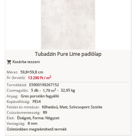
Tubadzin Pure Lime padlólap
Kosárba teszem
Méret:
59,8×59,8 cm
2
Ár
(bruttó):
13 290 Ft /
m
Termékkód:
E5900199267152
2
Csomagolás:
5 db
-
32,95 kg
-
1,79 m
Anyag:
Gres porcelán fagyálló
Kopásállóság:
PEI:4
Felület és mintázat:
Kőhatású, Matt, Színcsoport: Szürke
Csúszásmentesség:
R9
Élek:
Élvágott, Forma: Négyzet
Vastagság:
8 mm
Üzletünkben megtekinthető termék