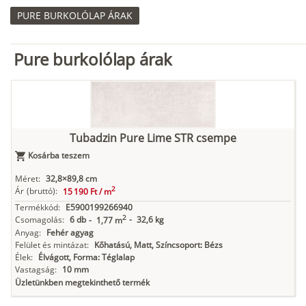
PURE BURKOLÓLAP ÁRAK
Pure burkolólap árak
Tubadzin Pure Lime STR csempe
Kosárba teszem
Méret:
32,8×89,8 cm
2
Ár
(bruttó):
15 190 Ft /
m
Termékkód:
E5900199266940
2
Csomagolás:
6 db
-
32,6 kg
-
1,77 m
Anyag:
Fehér agyag
Felület és mintázat:
Kőhatású, Matt, Színcsoport: Bézs
Élek:
Élvágott, Forma: Téglalap
Vastagság:
10 mm
Üzletünkben megtekinthető termék