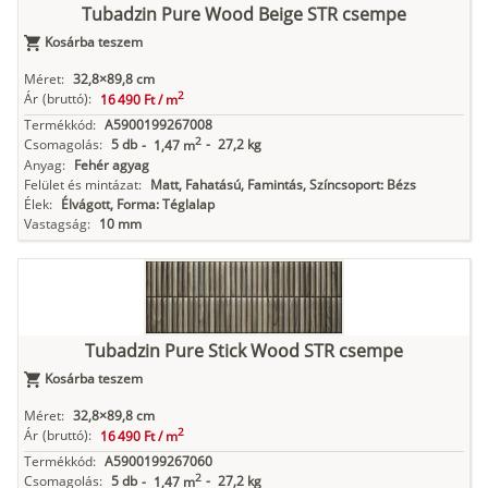
Tubadzin Pure Wood Beige STR csempe
Kosárba teszem
Méret:
32,8×89,8 cm
2
Ár
(bruttó):
16 490 Ft /
m
Termékkód:
A5900199267008
2
Csomagolás:
5 db
-
27,2 kg
-
1,47 m
Anyag:
Fehér agyag
Felület és mintázat:
Matt, Fahatású, Famintás, Színcsoport: Bézs
Élek:
Élvágott, Forma: Téglalap
Vastagság:
10 mm
Tubadzin Pure Stick Wood STR csempe
Kosárba teszem
Méret:
32,8×89,8 cm
2
Ár
(bruttó):
16 490 Ft /
m
Termékkód:
A5900199267060
2
Csomagolás:
5 db
-
27,2 kg
-
1,47 m