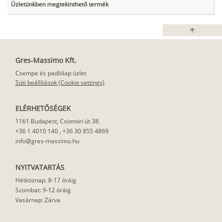
Üzletünkben megtekinthető termék
arrow_upward
Gres-Massimo Kft.
Csempe és padlólap üzlet
Süti beállítások (Cookie settings)
ELÉRHETŐSÉGEK
1161 Budapest, Csömöri út 38.
+36 1 4010 140
,
+36 30 855 4869
info@gres-massimo.hu
NYITVATARTÁS
Hétköznap: 8-17 óráig
Szombat: 9-12 óráig
Vasárnap: Zárva