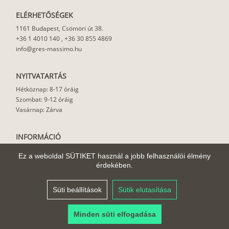
ELÉRHETŐSÉGEK
1161 Budapest, Csömöri út 38.
+36 1 4010 140
,
+36 30 855 4869
info@gres-massimo.hu
NYITVATARTÁS
Hétköznap: 8-17 óráig
Szombat: 9-12 óráig
Vasárnap: Zárva
INFORMÁCIÓ
Vásárlási feltételek
Ez a weboldal SÜTIKET használ a jobb felhasználói élmény
Felhasználási javaslat
érdekében.
Házhoz szállítás
Rólunk
Süti beállítások
Sütik elutasítása
Cikkek
Minden süti elfogadása