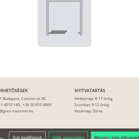
ÉRHETŐSÉGEK
NYITVATARTÁS
1 Budapest, Csömöri út 38.
Hétköznap: 8-17 óráig
 1 4010 140
,
+36 30 855 4869
Szombat: 9-12 óráig
o@gres-massimo.hu
Vasárnap: Zárva
Süti beállítások
Sütik elutasítása
Minden süti elfogad
en.