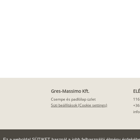
Gres-Massimo Kft.
EL
Csempe és padlólap üzlet
116
Süti beállítások (Cookie settings)
+36
inf
Ez a weboldal SÜTIKET használ a jobb felhasználói élmény érdekéb