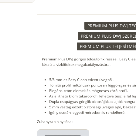
PREMIUM PLUS DWJ TECH
PREMIUM PLUS DWJ SZEREL
PREMIUM PLUS TELJESÍTMÉ
Premium Plus DWJ görgős tolóajtó fix résszel. Easy Clea
készül a vízkőfoltok megakadályozására.
5/6 mm-es Easy Clean edzett üvegből.
Tömítő profil nélkül csak pontosan függőleges és si
Elegáns króm elemek és mágneses záró profil.
Az állítható króm takaróprofil lehetővé teszi a fal f
Dupla csapágyas görgők biztosítják az ajtók hangta
5 mm vastag edzett biztonsági üveges ajtó, kiakaszth
Igény esetén, egyedi méretben is rendelhető.
Zuhanykabin nyitása: