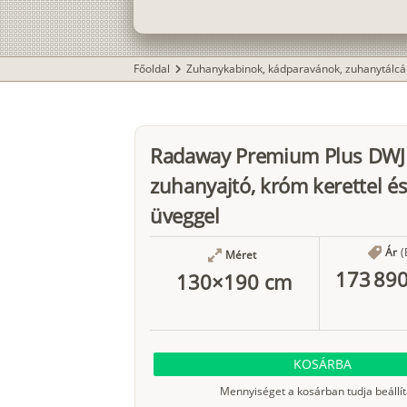
Főoldal
Zuhanykabinok, kádparavánok, zuhanytálcá
chevron_right
Radaway Premium Plus DWJ
zuhanyajtó, króm kerettel és
üveggel
Ár
(
Méret
173 890
130×190 cm
KOSÁRBA
Mennyiséget a kosárban tudja beállít