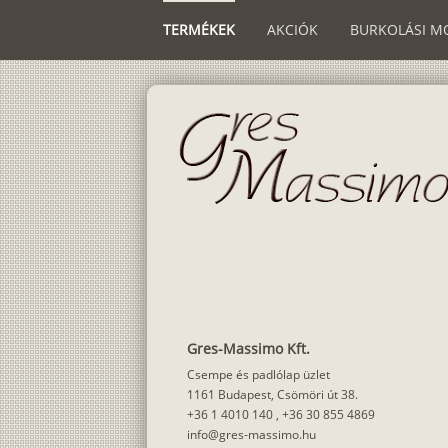
TERMÉKEK
AKCIÓK
BURKOLÁSI M
Gres-Massimo Kft.
Csempe és padlólap üzlet
1161 Budapest, Csömöri út 38.
+36 1 4010 140
,
+36 30 855 4869
info@gres-massimo.hu