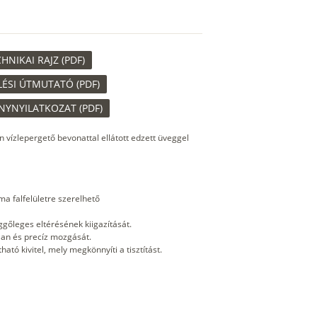
NIKAI RAJZ (PDF)
ÉSI ÚTMUTATÓ (PDF)
NYNYILATKOZAT (PDF)
n vízlepergető bevonattal ellátott edzett üveggel
ma falfelületre szerelhető
üggőleges eltérésének kiigazítását.
lan és precíz mozgását.
ató kivitel, mely megkönnyíti a tisztítást.