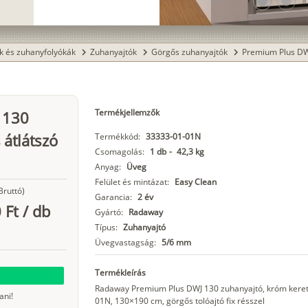
lens
lens
k és zuhanyfolyókák
Zuhanyajtók
Görgős zuhanyajtók
Premium Plus DW
chevron_right
chevron_right
chevron_right
Termékjellemzők
 130
 átlátszó
Termékkód:
33333-01-01N
Csomagolás:
1 db
-
42,3 kg
Anyag:
Üveg
Felület és mintázat:
Easy Clean
Bruttó)
Garancia:
2 év
 Ft
/
db
Gyártó:
Radaway
Típus:
Zuhanyajtó
Üvegvastagság:
5/6 mm
Termékleírás
Radaway Premium Plus DWJ 130 zuhanyajtó, króm kerett
ani!
01N, 130×190 cm, görgős tolóajtó fix résszel