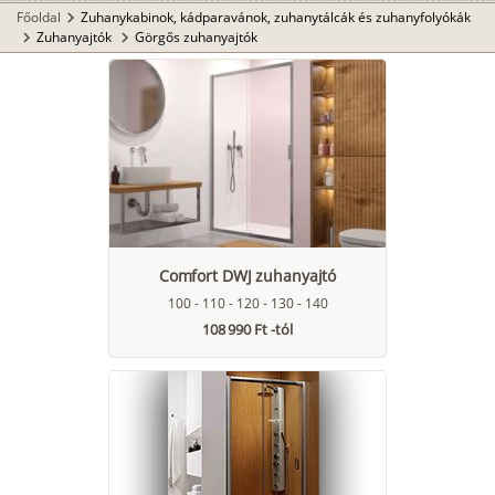
Főoldal
Zuhanykabinok, kádparavánok, zuhanytálcák és zuhanyfolyókák
chevron_right
Zuhanyajtók
Görgős zuhanyajtók
chevron_right
chevron_right
Comfort DWJ zuhanyajtó
100 - 110 - 120 - 130 - 140
108 990 Ft -tól