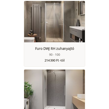
Furo DWJ RH zuhanyajtó
90 - 100
214 390 Ft -tól