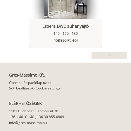
Espera DWD zuhanyajtó
140 - 160 - 180
458 890 Ft -tól
arrow_upward
Gres-Massimo Kft.
Csempe és padlólap üzlet
Süti beállítások (Cookie settings)
ELÉRHETŐSÉGEK
1161 Budapest, Csömöri út 38.
+36 1 4010 140
,
+36 30 855 4869
info@gres-massimo.hu