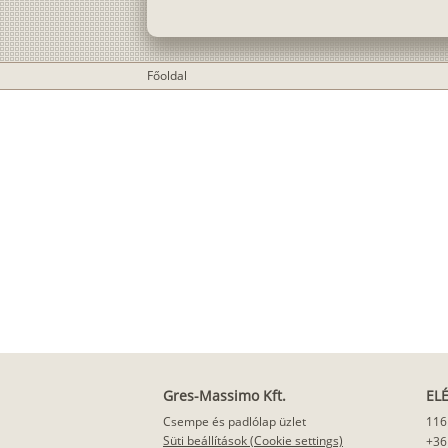
Főoldal
Gres-Massimo Kft.
EL
Csempe és padlólap üzlet
116
Süti beállítások (Cookie settings)
+36