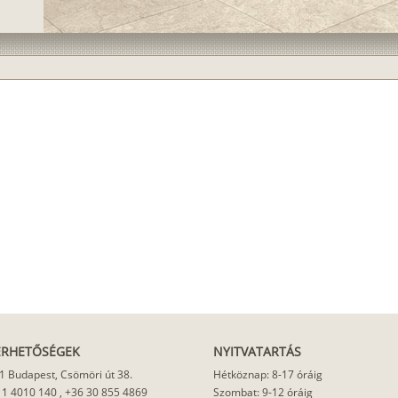
ÉRHETŐSÉGEK
NYITVATARTÁS
1 Budapest, Csömöri út 38.
Hétköznap: 8-17 óráig
 1 4010 140
,
+36 30 855 4869
Szombat: 9-12 óráig