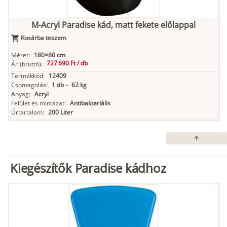
M-Acryl Paradise kád, matt fekete előlappal
Kosárba teszem
Méret:
180×80 cm
727 690 Ft /
db
Ár
(bruttó):
Termékkód:
12409
Csomagolás:
1 db
-
62 kg
Anyag:
Acryl
Felület és mintázat:
Antibakteriális
Űrtartalom:
200 Liter
arrow_upward
Kiegészítők Paradise kádhoz