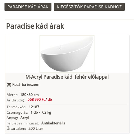
PARADISE KÁD ÁRAK
KIEGÉSZÍTŐK PARADISE KÁDHOZ
Paradise kád árak
M-Acryl Paradise kád, fehér előlappal
Kosárba teszem
Méret:
180×80 cm
568 990 Ft /
db
Ár
(bruttó):
Termékkód:
12187
Csomagolás:
1 db
-
62 kg
Anyag:
Acryl
Felület és mintázat:
Antibakteriális
Űrtartalom:
200 Liter