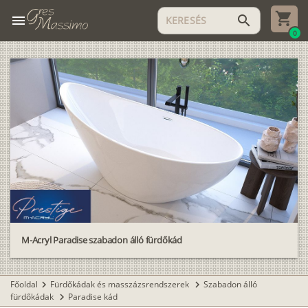
menu
search
0
M-Acryl Paradise szabadon álló fürdőkád
Főoldal
Fürdőkádak és masszázsrendszerek
Szabadon álló
chevron_right
chevron_right
fürdőkádak
Paradise kád
chevron_right