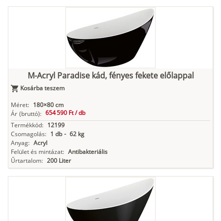
M-Acryl Paradise kád, fényes fekete előlappal
Kosárba teszem
Méret:
180×80 cm
654 590 Ft /
db
Ár
(bruttó):
Termékkód:
12199
Csomagolás:
1 db
-
62 kg
Anyag:
Acryl
Felület és mintázat:
Antibakteriális
Űrtartalom:
200 Liter