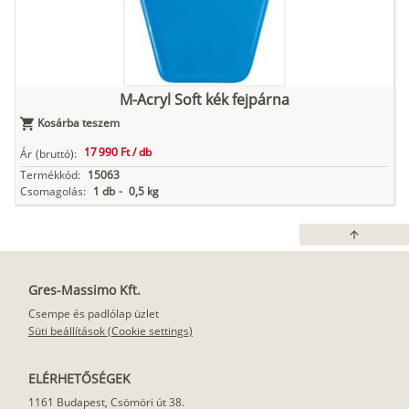
M-Acryl Soft kék fejpárna
Kosárba teszem
17 990 Ft /
db
Ár
(bruttó):
Termékkód:
15063
Csomagolás:
1 db
-
0,5 kg
arrow_upward
Gres-Massimo Kft.
Csempe és padlólap üzlet
Süti beállítások (Cookie settings)
ELÉRHETŐSÉGEK
1161 Budapest, Csömöri út 38.