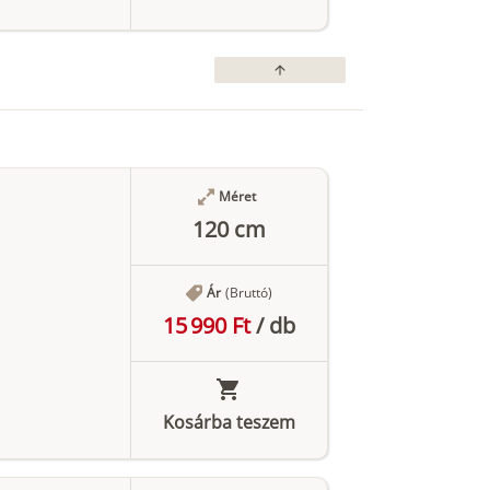
arrow_upward
Méret
120 cm
Ár
(Bruttó)
15 990 Ft
/
db
Kosárba teszem