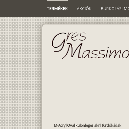
TERMÉKEK
AKCIÓK
BURKOLÁSI M
M-Acryl Oval különleges akril fürdőkádak