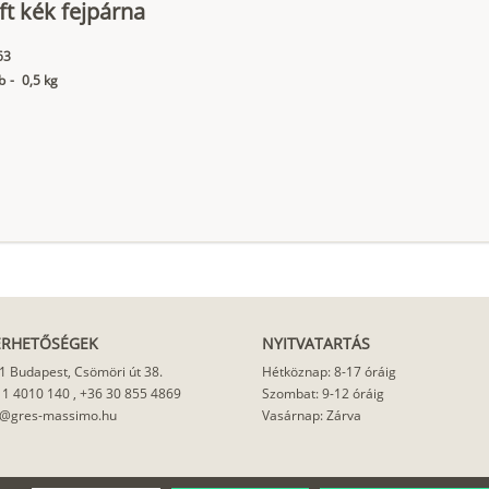
ft kék fejpárna
63
b
-
0,5 kg
ÉRHETŐSÉGEK
NYITVATARTÁS
1 Budapest, Csömöri út 38.
Hétköznap: 8-17 óráig
 1 4010 140
,
+36 30 855 4869
Szombat: 9-12 óráig
o@gres-massimo.hu
Vasárnap: Zárva