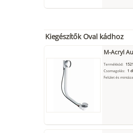
Kiegészítők Oval kádhoz
M-Acryl Au
Termékkód:
152
Csomagolás:
1 d
Felület és mintáza