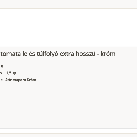
tomata le és túlfolyó extra hosszú - króm
10
b
-
1,5 kg
t:
Színcsoport: Króm