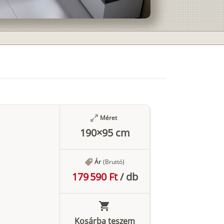
Méret
190×95 cm
Ár
(Bruttó)
179 590 Ft
/
db
Kosárba teszem