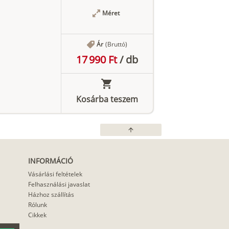
Méret
Ár
(Bruttó)
17 990 Ft
/
db
Kosárba teszem
arrow_upward
INFORMÁCIÓ
Vásárlási feltételek
Felhasználási javaslat
Házhoz szállítás
Rólunk
Cikkek