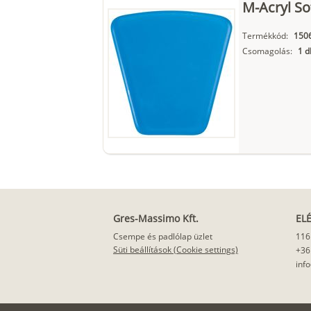
M-Acryl So
Termékkód:
150
Csomagolás:
1 d
Gres-Massimo Kft.
EL
Csempe és padlólap üzlet
116
Süti beállítások (Cookie settings)
+36
inf