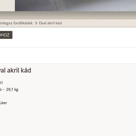
önleges fürdőkádak
Oval akril kád
chevron_right
DHOZ
al akril kád
61
b
-
29,1 kg
Liter