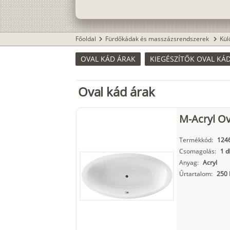
Főoldal
Fürdőkádak és masszázsrendszerek
Kül
chevron_right
chevron_right
OVAL KÁD ÁRAK
KIEGÉSZÍTŐK OVAL KÁ
Oval kád árak
M-Acryl Ov
Termékkód:
124
Csomagolás:
1 d
Anyag:
Acryl
Űrtartalom:
250 