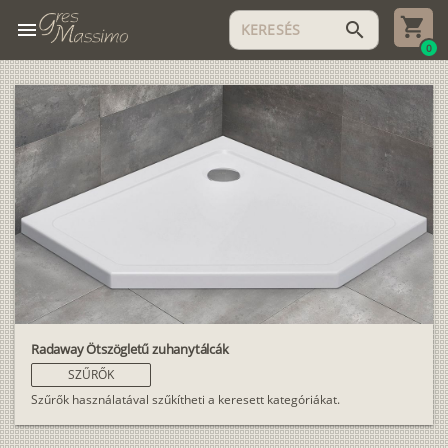
menu
search
0
Radaway Ötszögletű zuhanytálcák
SZŰRŐK
Szűrők használatával szűkítheti a keresett kategóriákat.