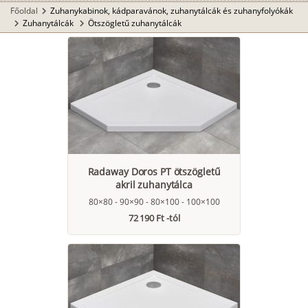
Főoldal
Zuhanykabinok, kádparavánok, zuhanytálcák és zuhanyfolyókák
chevron_right
Zuhanytálcák
Ötszögletű zuhanytálcák
chevron_right
chevron_right
Radaway Doros PT ötszögletű
akril zuhanytálca
80×80 - 90×90 - 80×100 - 100×100
72 190 Ft -tól