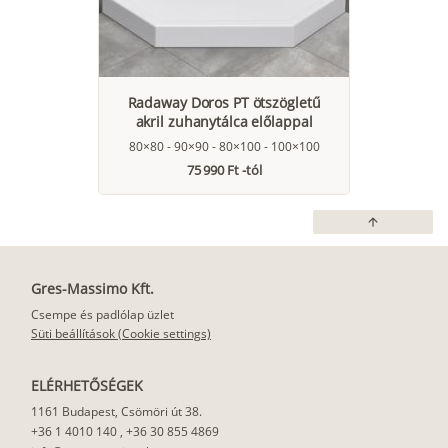
Radaway Doros PT ötszögletű
akril zuhanytálca előlappal
80×80 - 90×90 - 80×100 - 100×100
75 990 Ft -tól
arrow_upward
Gres-Massimo Kft.
Csempe és padlólap üzlet
Süti beállítások (Cookie settings)
ELÉRHETŐSÉGEK
1161 Budapest, Csömöri út 38.
+36 1 4010 140
,
+36 30 855 4869