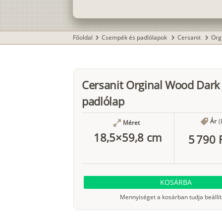
Főoldal
Csempék és padlólapok
Cersanit
Org
chevron_right
chevron_right
chevron_right
Cersanit Orginal Wood Dar
padlólap
Ár
(
Méret
18,5×59,8 cm
5 790 
KOSÁRBA
Mennyiséget a kosárban tudja beállít