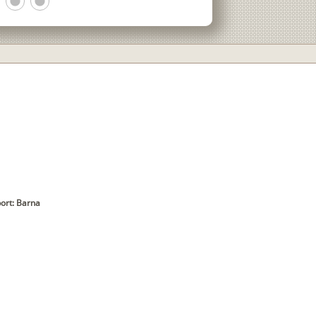
lens
lens
ort: Barna