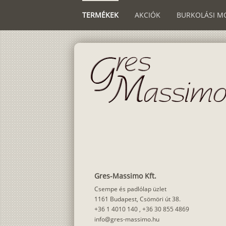
TERMÉKEK
AKCIÓK
BURKOLÁSI M
Gres-Massimo Kft.
Csempe és padlólap üzlet
1161 Budapest, Csömöri út 38.
+36 1 4010 140
,
+36 30 855 4869
info@gres-massimo.hu