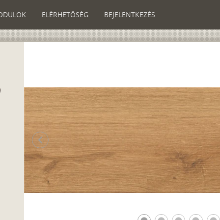
ODULOK
ELÉRHETŐSÉG
BEJELENTKEZÉS
chevron_left