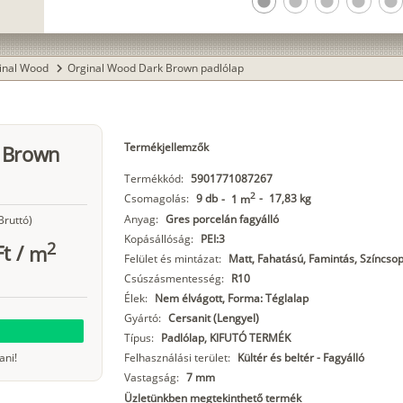
lens
lens
lens
lens
lens
inal Wood
Orginal Wood Dark Brown padlólap
chevron_right
Termékjellemzők
k Brown
Termékkód:
5901771087267
2
Csomagolás:
9 db
-
17,83 kg
-
1 m
Anyag:
Gres porcelán fagyálló
Bruttó)
Kopásállóság:
PEI:3
2
Ft
/
m
Felület és mintázat:
Matt, Fahatású, Famintás, Színcsop
Csúszásmentesség:
R10
Élek:
Nem élvágott, Forma: Téglalap
Gyártó:
Cersanit (Lengyel)
Típus:
Padlólap, KIFUTÓ TERMÉK
ani!
Felhasználási terület:
Kültér és beltér - Fagyálló
Vastagság:
7 mm
Üzletünkben megtekinthető termék