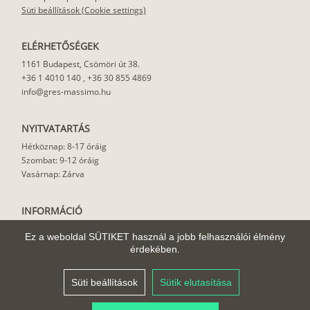
Süti beállítások (Cookie settings)
ELÉRHETŐSÉGEK
1161 Budapest, Csömöri út 38.
+36 1 4010 140
,
+36 30 855 4869
info@gres-massimo.hu
NYITVATARTÁS
Hétköznap: 8-17 óráig
Szombat: 9-12 óráig
Vasárnap: Zárva
INFORMÁCIÓ
Vásárlási feltételek
Ez a weboldal SÜTIKET használ a jobb felhasználói élmény
Felhasználási javaslat
érdekében.
Házhoz szállítás
Rólunk
Süti beállítások
Sütik elutasítása
Cikkek