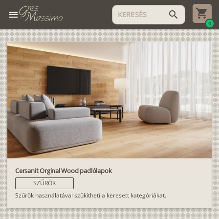
menu
search
0
Cersanit Orginal Wood padlólapok
SZŰRŐK
Szűrők használatával szűkítheti a keresett kategóriákat.