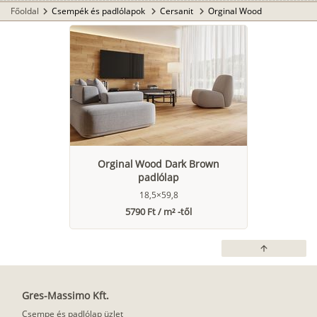
Főoldal
Csempék és padlólapok
Cersanit
Orginal Wood
chevron_right
chevron_right
chevron_right
Orginal Wood Dark Brown
padlólap
18,5×59,8
5790 Ft / m² -től
arrow_upward
Gres-Massimo Kft.
Csempe és padlólap üzlet