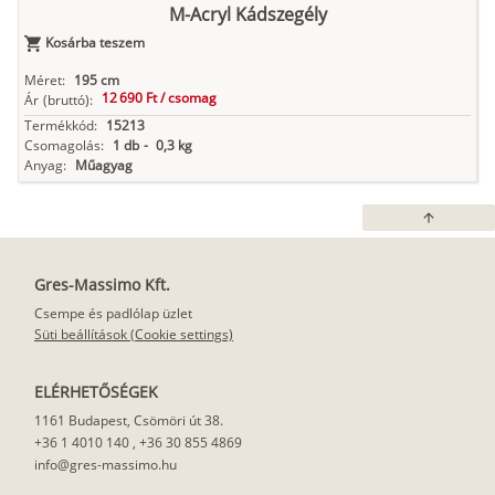
M-Acryl Kádszegély
Kosárba teszem
Méret:
195 cm
12 690 Ft /
csomag
Ár
(bruttó):
Termékkód:
15213
Csomagolás:
1 db
-
0,3 kg
Anyag:
Műagyag
arrow_upward
Gres-Massimo Kft.
Csempe és padlólap üzlet
Süti beállítások (Cookie settings)
ELÉRHETŐSÉGEK
1161 Budapest, Csömöri út 38.
+36 1 4010 140
,
+36 30 855 4869
info@gres-massimo.hu