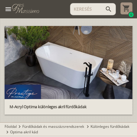
menu
search
0
M-Acryl Optima különleges akril fürdőkádak
Főoldal
Fürdőkádak és masszázsrendszerek
Különleges fürdőkádak
chevron_right
chevron_right
Optima akril kád
chevron_right