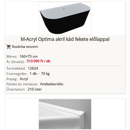
M-Acryl Optima akril kád fekete előlappal
Kosárba teszem
Méret:
160×75 cm
510 990 Ft /
db
Ár
(bruttó):
Termékkód:
12624
Csomagolás:
1 db
-
70 kg
Anyag:
Acryl
Felület és mintázat:
Antibakteriális
Űrtartalom:
210 Liter