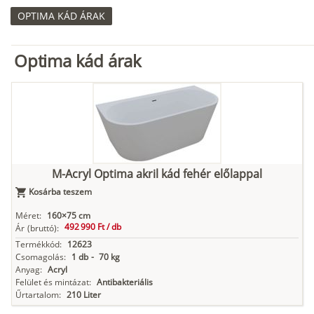
OPTIMA KÁD ÁRAK
Optima kád árak
M-Acryl Optima akril kád fehér előlappal
Kosárba teszem
Méret:
160×75 cm
492 990 Ft /
db
Ár
(bruttó):
Termékkód:
12623
Csomagolás:
1 db
-
70 kg
Anyag:
Acryl
Felület és mintázat:
Antibakteriális
Űrtartalom:
210 Liter