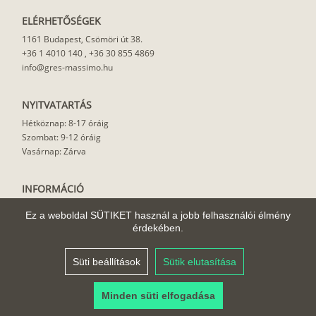
ELÉRHETŐSÉGEK
1161 Budapest, Csömöri út 38.
+36 1 4010 140
,
+36 30 855 4869
info@gres-massimo.hu
NYITVATARTÁS
Hétköznap: 8-17 óráig
Szombat: 9-12 óráig
Vasárnap: Zárva
INFORMÁCIÓ
Vásárlási feltételek
Ez a weboldal SÜTIKET használ a jobb felhasználói élmény
Felhasználási javaslat
érdekében.
Házhoz szállítás
Rólunk
Süti beállítások
Sütik elutasítása
Cikkek
Minden süti elfogadása