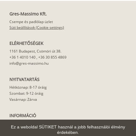
Gres-Massimo Kft.
Csempe és padlólap üzlet
Süti beállítások (Cookie settings)
ELÉRHETŐSÉGEK
1161 Budapest, Csömöri út 38.
+36 1 4010 140
,
+36 30 855 4869
info@gres-massimo.hu
NYITVATARTÁS
Hétköznap: 8-17 óráig
Szombat: 9-12 óráig
Vasárnap: Zárva
INFORMÁCIÓ
Vásárlási feltételek
Ez a weboldal SÜTIKET használ a jobb felhasználói élmény
Felhasználási javaslat
érdekében.
Házhoz szállítás