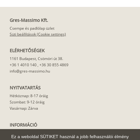
Gres-Massimo Kft.
Csempe és padlólap üzlet
Süti beállítások (Cookie settings)
ELÉRHETŐSÉGEK
1161 Budapest, Csömöri út 38.
+36 1 4010 140
,
+36 30 855 4869
info@gres-massimo.hu
NYITVATARTÁS
Hétköznap: 8-17 óráig
Szombat: 9-12 óráig
Vasárnap: Zárva
INFORMÁCIÓ
Vásárlási feltételek
Ez a weboldal SÜTIKET használ a jobb felhasználói élmény
Felhasználási javaslat