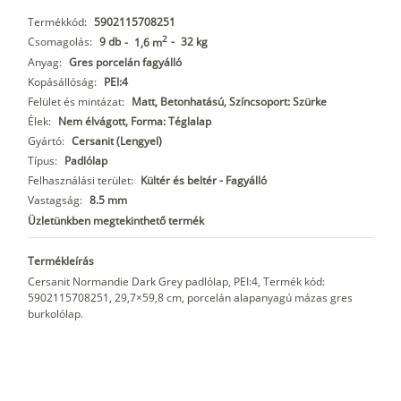
Termékkód:
5902115708251
2
Csomagolás:
9 db
-
32 kg
-
1,6 m
Anyag:
Gres porcelán fagyálló
Kopásállóság:
PEI:4
Felület és mintázat:
Matt, Betonhatású, Színcsoport: Szürke
Élek:
Nem élvágott, Forma: Téglalap
Gyártó:
Cersanit (Lengyel)
Típus:
Padlólap
Felhasználási terület:
Kültér és beltér - Fagyálló
Vastagság:
8.5 mm
Üzletünkben megtekinthető termék
Termékleírás
Cersanit Normandie Dark Grey padlólap, PEI:4, Termék kód:
5902115708251, 29,7×59,8 cm, porcelán alapanyagú mázas gres
burkolólap.