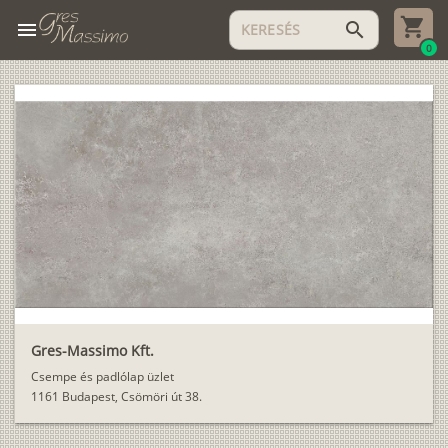
menu
search
0
Gres-Massimo Kft.
Csempe és padlólap üzlet
1161 Budapest, Csömöri út 38.