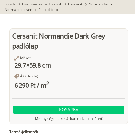
Főoldal
Csempék és padlólapok
Cersanit
Normandie
chevron_right
chevron_right
chevron_right
chevron_right
Normandie csempe és padlólap
Cersanit Normandie Dark Grey
padlólap
Méret
29,7×59,8 cm
Ár
(Bruttó)
2
6 290 Ft
/
m
KOSÁRBA
Mennyiséget a kosárban tudja beállítani!
Termékjellemzők