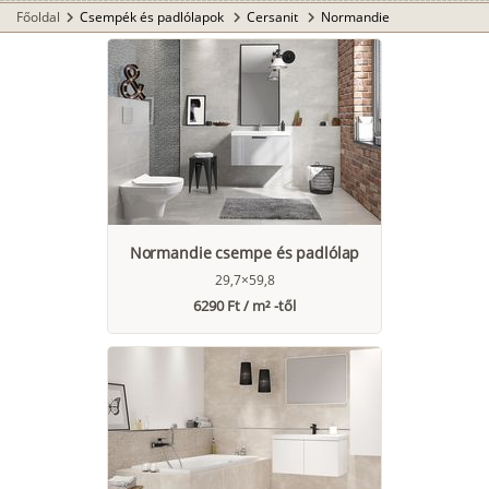
Főoldal
Csempék és padlólapok
Cersanit
Normandie
chevron_right
chevron_right
chevron_right
Normandie csempe és padlólap
29,7×59,8
6290 Ft / m² -től