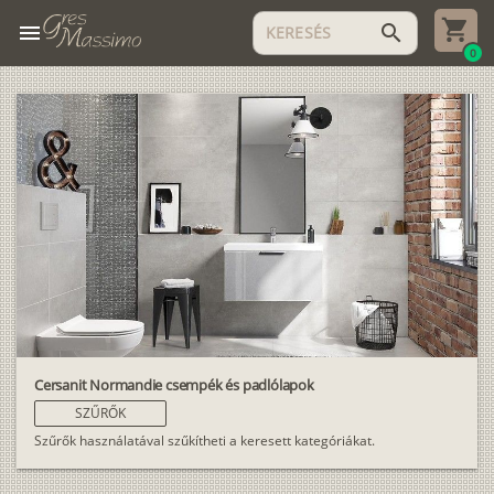
menu
search
0
Cersanit Normandie csempék és padlólapok
SZŰRŐK
Szűrők használatával szűkítheti a keresett kategóriákat.