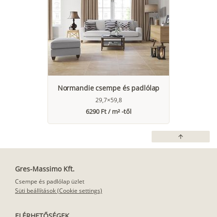
Normandie csempe és padlólap
29,7×59,8
6290 Ft / m² -től
arrow_upward
Gres-Massimo Kft.
Csempe és padlólap üzlet
Süti beállítások (Cookie settings)
ELÉRHETŐSÉGEK