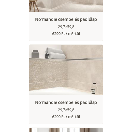
Normandie csempe és padlólap
29,7×59,8
6290 Ft / m² -től
Normandie csempe és padlólap
29,7×59,8
6290 Ft / m² -től