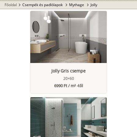
Főoldal
Csempék és padlólapok
Mythage
Jolly
chevron_right
chevron_right
chevron_right
Jolly Gris csempe
20×60
6990 Ft / m² -től