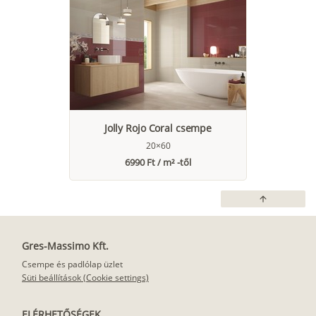
Jolly Rojo Coral csempe
20×60
6990 Ft / m² -től
arrow_upward
Gres-Massimo Kft.
Csempe és padlólap üzlet
Süti beállítások (Cookie settings)
ELÉRHETŐSÉGEK