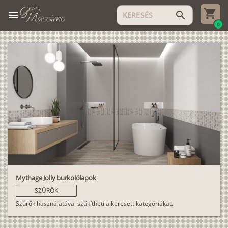
menu
search
0
Mythage Jolly burkolólapok
SZŰRŐK
Szűrők használatával szűkítheti a keresett kategóriákat.