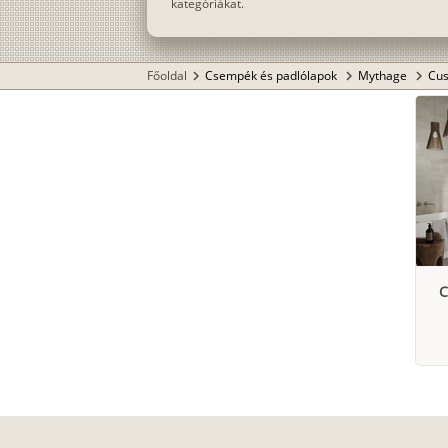
kategóriákat.
Főoldal
Csempék és padlólapok
Mythage
Cus
chevron_right
chevron_right
chevron_right
C