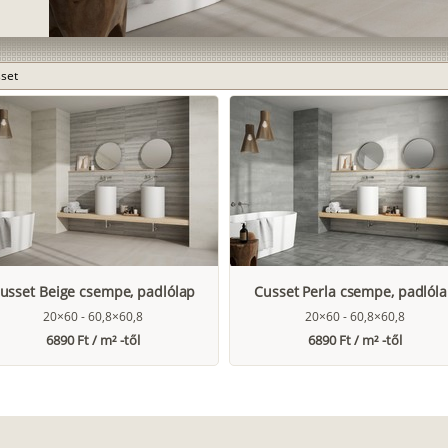
set
usset Beige csempe, padlólap
Cusset Perla csempe, padlól
20×60 - 60,8×60,8
20×60 - 60,8×60,8
6890 Ft / m² -től
6890 Ft / m² -től