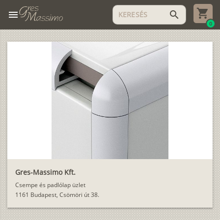
menu
search
0
Gres-Massimo Kft.
Csempe és padlólap üzlet
1161 Budapest, Csömöri út 38.