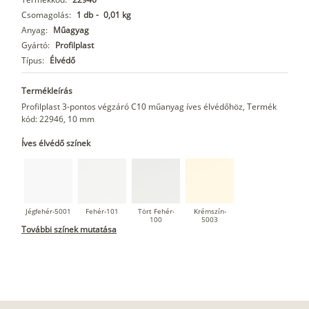
Csomagolás:
1 db
-
0,01 kg
Anyag:
Műagyag
Gyártó:
Profilplast
Típus:
Élvédő
Termékleírás
Profilplast 3-pontos végzáró C10 műanyag íves élvédőhöz, Termék
kód: 22946, 10 mm
Íves élvédő színek
Jégfehér-5001
Fehér-101
Tört Fehér-
Krémszín-
100
5003
További színek mutatása
Vanília-1015
Bahama-5004
Homok-2105
Mogyoró-6005