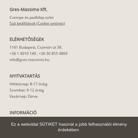
Gres-Massimo Kft.
Karamell-8008
Méz-1635
Terrakotta-
Barna-525
1675
Csempe és padlólap üzlet
Süti beállítások (Cookie settings)
ELÉRHETŐSÉGEK
Manhattan-
Világosszürke-
Bazaltszürke-
Fekete-111
1161 Budapest, Csömöri út 38.
7034
1236
7012
+36 1 4010 140
,
+36 30 855 4869
info@gres-massimo.hu
NYITVATARTÁS
Hétköznap: 8-17 óráig
Szombat: 9-12 óráig
Vasárnap: Zárva
INFORMÁCIÓ
Vásárlási feltételek
Ez a weboldal SÜTIKET használ a jobb felhasználói élmény
Felhasználási javaslat
érdekében.
Házhoz szállítás