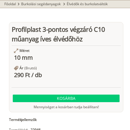
Főoldal
Burkolási segédanyagok
Élvédők és burkolatváltók
chevron_right
chevron_right
Profilplast 3-pontos végzáró C10
műanyag íves élvédőhöz
Méret
10 mm
Ár
(Bruttó)
290 Ft
/
db
KOSÁRBA
Mennyiséget a kosárban tudja beállítani!
Termékjellemzők
Termékkód:
22946