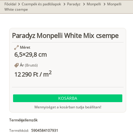
Főoldal
Csempék és padlólapok
Paradyz
Monpelli
Monpelli
chevron_right
chevron_right
chevron_right
chevron_right
White csempe
Paradyz Monpelli White Mix csempe
Méret
6,5×29,8 cm
Ár
(Bruttó)
2
12 290 Ft
/
m
KOSÁRBA
Mennyiséget a kosárban tudja beállítani!
Termékjellemzők
Termékkód:
5904584107931