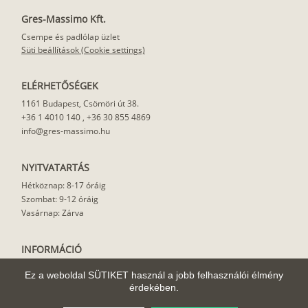
Gres-Massimo Kft.
Csempe és padlólap üzlet
Süti beállítások (Cookie settings)
ELÉRHETŐSÉGEK
1161 Budapest, Csömöri út 38.
+36 1 4010 140
,
+36 30 855 4869
info@gres-massimo.hu
NYITVATARTÁS
Hétköznap: 8-17 óráig
Szombat: 9-12 óráig
Vasárnap: Zárva
INFORMÁCIÓ
Vásárlási feltételek
Ez a weboldal SÜTIKET használ a jobb felhasználói élmény
Felhasználási javaslat
érdekében.
Házhoz szállítás