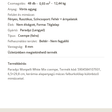
2
Csomagolás:
48 db
-
12,44 kg
-
0,93 m
Anyag:
Vörös agyag
Felület és mintázat:
Fényes, Rusztikus, Színcsoport: Fehér + árnyalatok
Élek:
Nem élvágott, Forma: Téglalap
Gyártó:
Paradyz (Lengyel)
Típus:
Csempe (falra)
Felhasználási terület:
Beltér - Nem fagyálló
Vastagság:
8 mm
Üzletünkben megtekinthető termék
Termékleírás
Paradyz Monpelli White Mix csempe, Termék kód: 5904584107931,
6,5×29,8 cm, kerámia alapanyagú mázas falburkolólap különböző
mintázattal.