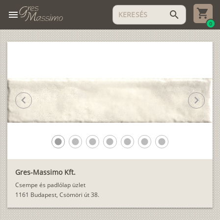
menu
search
0
chevron_left
chevron_right
lens
lens
lens
lens
lens
lens
lens
Gres-Massimo Kft.
Csempe és padlólap üzlet
1161 Budapest, Csömöri út 38.