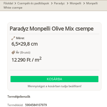
Főoldal
Csempék és padlólapok
Paradyz
Monpelli
Monpelli
chevron_right
chevron_right
chevron_right
chevron_right
White csempe
Paradyz Monpelli Olive Mix csempe
Méret
6,5×29,8 cm
Ár
(Bruttó)
2
12 290 Ft
/
m
KOSÁRBA
Mennyiséget a kosárban tudja beállítani!
Termékjellemzők
Termékkód:
5904584107979