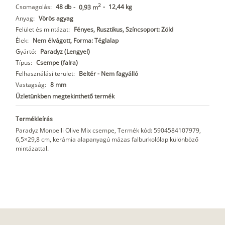
2
Csomagolás:
48 db
-
12,44 kg
-
0,93 m
Anyag:
Vörös agyag
Felület és mintázat:
Fényes, Rusztikus, Színcsoport: Zöld
Élek:
Nem élvágott, Forma: Téglalap
Gyártó:
Paradyz (Lengyel)
Típus:
Csempe (falra)
Felhasználási terület:
Beltér - Nem fagyálló
Vastagság:
8 mm
Üzletünkben megtekinthető termék
Termékleírás
Paradyz Monpelli Olive Mix csempe, Termék kód: 5904584107979,
6,5×29,8 cm, kerámia alapanyagú mázas falburkolólap különböző
mintázattal.