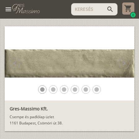
menu
search
0
chevron_left
chevron_right
lens
lens
lens
lens
lens
lens
Gres-Massimo Kft.
Csempe és padlólap üzlet
1161 Budapest, Csömöri út 38.