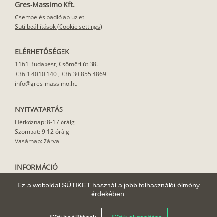
Gres-Massimo Kft.
Csempe és padlólap üzlet
Süti beállítások (Cookie settings)
ELÉRHETŐSÉGEK
1161 Budapest, Csömöri út 38.
+36 1 4010 140
,
+36 30 855 4869
info@gres-massimo.hu
NYITVATARTÁS
Hétköznap: 8-17 óráig
Szombat: 9-12 óráig
Vasárnap: Zárva
INFORMÁCIÓ
Vásárlási feltételek
Ez a weboldal SÜTIKET használ a jobb felhasználói élmény
Felhasználási javaslat
érdekében.
Házhoz szállítás
Rólunk