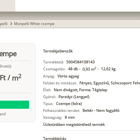
pelli
Monpelli White csempe
chevron_right
Termékjellemzők
sempe
Termékkód:
5904584108143
Bruttó)
2
Csomagolás:
48 db
-
12,62 kg
-
0,93 m
2
Ft
/
m
Anyag:
Vörös agyag
Felület és mintázat:
Fényes, Egyszínű, Színcsoport: Feh
Élek:
Nem élvágott, Forma: Téglalap
Gyártó:
Paradyz (Lengyel)
Típus:
Csempe (falra)
Felhasználási terület:
Beltér - Nem fagyálló
ani!
Vastagság:
8 mm
Üzletünkben megtekinthető termék
Termékleírás