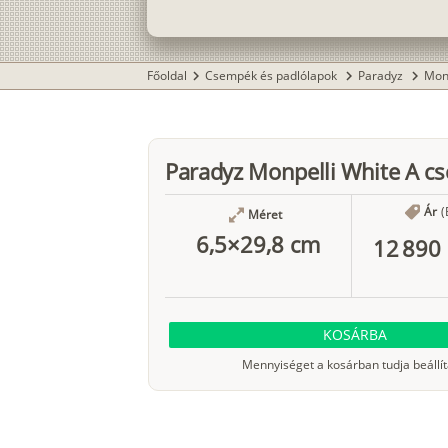
Főoldal
Csempék és padlólapok
Paradyz
Mon
chevron_right
chevron_right
chevron_right
Paradyz Monpelli White A c
Ár
(
Méret
6,5×29,8 cm
12 890 
KOSÁRBA
Mennyiséget a kosárban tudja beállít