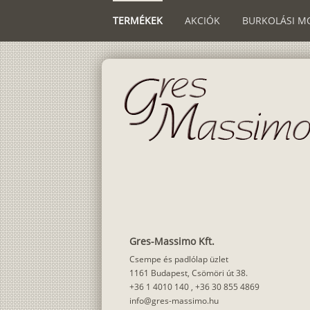
TERMÉKEK
AKCIÓK
BURKOLÁSI M
Gres-Massimo Kft.
Csempe és padlólap üzlet
1161 Budapest, Csömöri út 38.
+36 1 4010 140
,
+36 30 855 4869
info@gres-massimo.hu