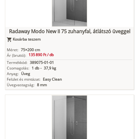
Radaway Modo New II 75 zuhanyfal, átlátszó üveggel
Kosárba teszem
Méret:
75×200 cm
135 890 Ft /
db
Ár
(bruttó):
Termékkód:
389075-01-01
Csomagolás:
1 db
-
37,9 kg
Anyag:
Üveg
Felület és mintázat:
Easy Clean
Üvegvastagság:
8 mm