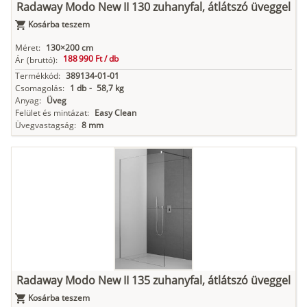
Radaway Modo New II 130 zuhanyfal, átlátszó üveggel
Kosárba teszem
Méret:
130×200 cm
188 990 Ft /
db
Ár
(bruttó):
Termékkód:
389134-01-01
Csomagolás:
1 db
-
58,7 kg
Anyag:
Üveg
Felület és mintázat:
Easy Clean
Üvegvastagság:
8 mm
Radaway Modo New II 135 zuhanyfal, átlátszó üveggel
Kosárba teszem