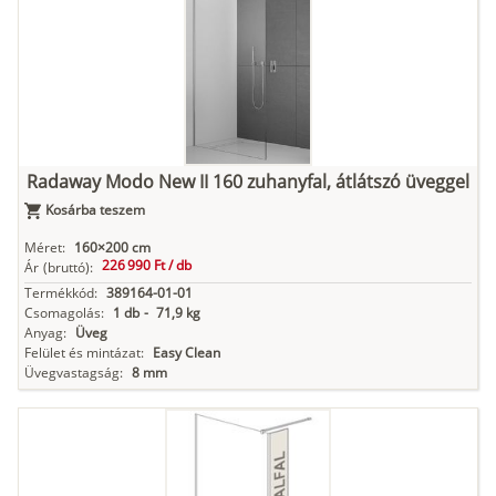
Radaway Modo New II 160 zuhanyfal, átlátszó üveggel
Kosárba teszem
Méret:
160×200 cm
226 990 Ft /
db
Ár
(bruttó):
Termékkód:
389164-01-01
Csomagolás:
1 db
-
71,9 kg
Anyag:
Üveg
Felület és mintázat:
Easy Clean
Üvegvastagság:
8 mm