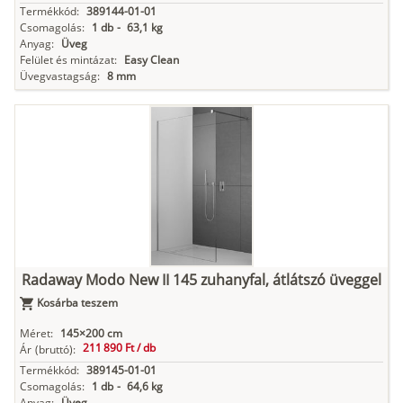
Termékkód:
389144-01-01
Csomagolás:
1 db
-
63,1 kg
Anyag:
Üveg
Felület és mintázat:
Easy Clean
Üvegvastagság:
8 mm
Radaway Modo New II 145 zuhanyfal, átlátszó üveggel
Kosárba teszem
Méret:
145×200 cm
211 890 Ft /
db
Ár
(bruttó):
Termékkód:
389145-01-01
Csomagolás:
1 db
-
64,6 kg
Anyag:
Üveg