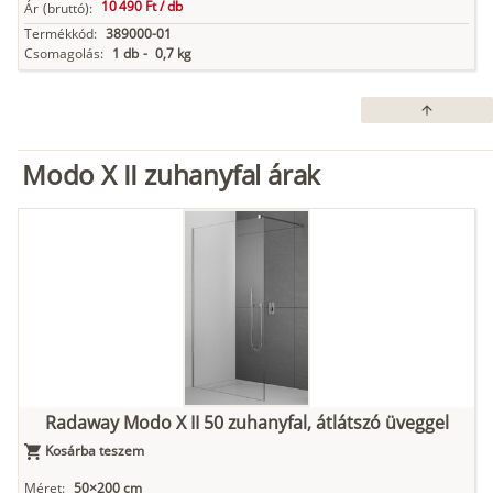
10 490 Ft /
db
Ár
(bruttó):
Termékkód:
389000-01
Csomagolás:
1 db
-
0,7 kg
arrow_upward
Modo X II zuhanyfal árak
Radaway Modo X II 50 zuhanyfal, átlátszó üveggel
Kosárba teszem
Méret:
50×200 cm