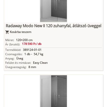
Radaway Modo New II 120 zuhanyfal, átlátszó üveggel
Kosárba teszem
Méret:
120×200 cm
178 590 Ft /
db
Ár
(bruttó):
Termékkód:
389124-01-01
Csomagolás:
1 db
-
54,7 kg
Anyag:
Üveg
Felület és mintázat:
Easy Clean
Üvegvastagság:
8 mm