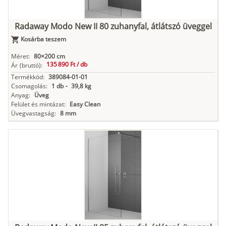
Radaway Modo New II 80 zuhanyfal, átlátszó üveggel
Kosárba teszem
Méret:
80×200 cm
135 890 Ft /
db
Ár
(bruttó):
Termékkód:
389084-01-01
Csomagolás:
1 db
-
39,8 kg
Anyag:
Üveg
Felület és mintázat:
Easy Clean
Üvegvastagság:
8 mm