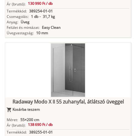
130 990 Ft /
db
Ár
(bruttó):
Termékkód:
389254-01-01
Csomagolás:
1 db
-
31,7 kg
Anyag:
Üveg
Felület és mintázat:
Easy Clean
Üvegvastagság:
10 mm
Radaway Modo X II 55 zuhanyfal, átlátszó üveggel
Kosárba teszem
Méret:
55×200 cm
138 690 Ft /
db
Ár
(bruttó):
Termékkód:
389255-01-01