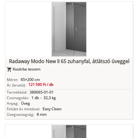
Radaway Modo New II 65 zuhanyfal, átlátszó üveggel
Kosárba teszem
Méret:
65×200 cm
121 590 Ft /
db
Ár
(bruttó):
Termékkód:
389065-01-01
Csomagolás:
1 db
-
32,3 kg
Anyag:
Üveg
Felület és mintázat:
Easy Clean
Üvegvastagság:
8 mm