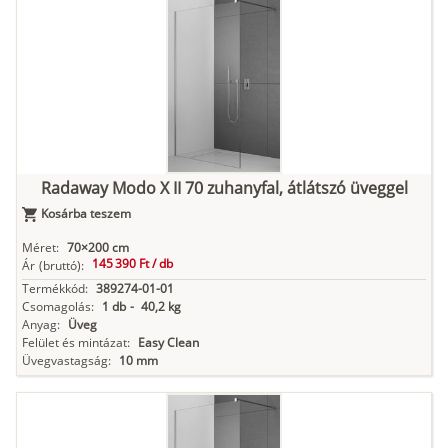
Radaway Modo X II 70 zuhanyfal, átlátszó üveggel
Kosárba teszem
Méret:
70×200 cm
145 390 Ft /
db
Ár
(bruttó):
Termékkód:
389274-01-01
Csomagolás:
1 db
-
40,2 kg
Anyag:
Üveg
Felület és mintázat:
Easy Clean
Üvegvastagság:
10 mm