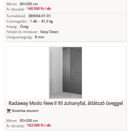
Méret:
90×200 cm
140 590 Ft /
db
Ár
(bruttó):
Termékkód:
389094-01-01
Csomagolás:
1 db
-
41,3 kg
Anyag:
Üveg
Felület és mintázat:
Easy Clean
Üvegvastagság:
8 mm
Radaway Modo New II 95 zuhanyfal, átlátszó üveggel
Kosárba teszem
Méret:
95×200 cm
163 390 Ft /
db
Ár
(bruttó):