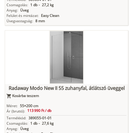
Csomagolás:
1 db
-
27,2 kg
Anyag:
Üveg
Felület és mintázat:
Easy Clean
Üvegvastagság:
8 mm
Radaway Modo New II 55 zuhanyfal, átlátszó üveggel
Kosárba teszem
Méret:
55×200 cm
113 990 Ft /
db
Ár
(bruttó):
Termékkód:
389055-01-01
Csomagolás:
1 db
-
27,6 kg
Anyag:
Üveg