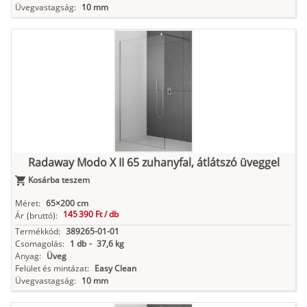
Üvegvastagság:
10 mm
Radaway Modo X II 65 zuhanyfal, átlátszó üveggel
Kosárba teszem
Méret:
65×200 cm
145 390 Ft /
db
Ár
(bruttó):
Termékkód:
389265-01-01
Csomagolás:
1 db
-
37,6 kg
Anyag:
Üveg
Felület és mintázat:
Easy Clean
Üvegvastagság:
10 mm