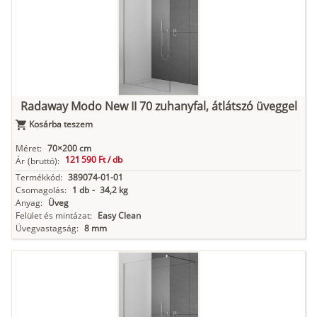
Radaway Modo New II 70 zuhanyfal, átlátszó üveggel
Kosárba teszem
Méret:
70×200 cm
121 590 Ft /
db
Ár
(bruttó):
Termékkód:
389074-01-01
Csomagolás:
1 db
-
34,2 kg
Anyag:
Üveg
Felület és mintázat:
Easy Clean
Üvegvastagság:
8 mm