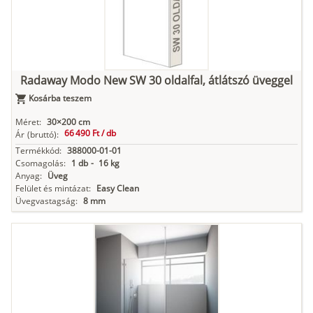
Radaway Modo New SW 30 oldalfal, átlátszó üveggel
Kosárba teszem
Méret:
30×200 cm
66 490 Ft /
db
Ár
(bruttó):
Termékkód:
388000-01-01
Csomagolás:
1 db
-
16 kg
Anyag:
Üveg
Felület és mintázat:
Easy Clean
Üvegvastagság:
8 mm