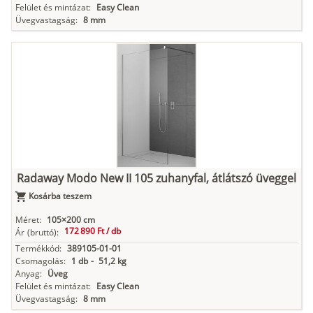
Felület és mintázat:
Easy Clean
Üvegvastagság:
8 mm
Radaway Modo New II 105 zuhanyfal, átlátszó üveggel
Kosárba teszem
Méret:
105×200 cm
172 890 Ft /
db
Ár
(bruttó):
Termékkód:
389105-01-01
Csomagolás:
1 db
-
51,2 kg
Anyag:
Üveg
Felület és mintázat:
Easy Clean
Üvegvastagság:
8 mm