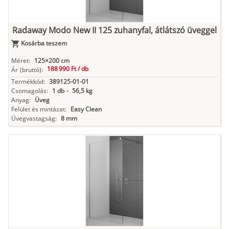
Radaway Modo New II 125 zuhanyfal, átlátszó üveggel
Kosárba teszem
Méret:
125×200 cm
188 990 Ft /
db
Ár
(bruttó):
Termékkód:
389125-01-01
Csomagolás:
1 db
-
56,5 kg
Anyag:
Üveg
Felület és mintázat:
Easy Clean
Üvegvastagság:
8 mm