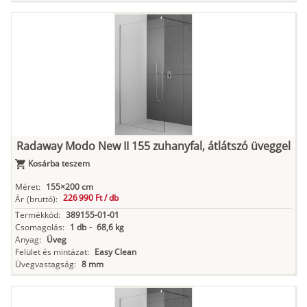
Radaway Modo New II 155 zuhanyfal, átlátszó üveggel
Kosárba teszem
Méret:
155×200 cm
226 990 Ft /
db
Ár
(bruttó):
Termékkód:
389155-01-01
Csomagolás:
1 db
-
68,6 kg
Anyag:
Üveg
Felület és mintázat:
Easy Clean
Üvegvastagság:
8 mm