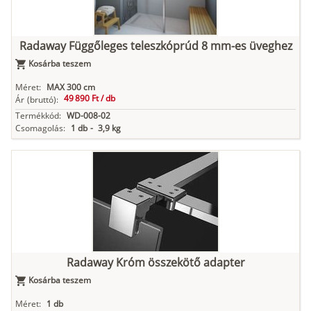
Radaway Függőleges teleszkóprúd 8 mm-es üveghez
Kosárba teszem
Méret:
MAX 300 cm
49 890 Ft /
db
Ár
(bruttó):
Termékkód:
WD-008-02
Csomagolás:
1 db
-
3,9 kg
Radaway Króm összekötő adapter
Kosárba teszem
Méret:
1 db