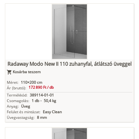
Radaway Modo New II 110 zuhanyfal, átlátszó üveggel
Kosárba teszem
Méret:
110×200 cm
172 890 Ft /
db
Ár
(bruttó):
Termékkód:
389114-01-01
Csomagolás:
1 db
-
50,4 kg
Anyag:
Üveg
Felület és mintázat:
Easy Clean
Üvegvastagság:
8 mm