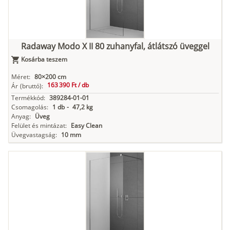
Radaway Modo X II 80 zuhanyfal, átlátszó üveggel
Kosárba teszem
Méret:
80×200 cm
163 390 Ft /
db
Ár
(bruttó):
Termékkód:
389284-01-01
Csomagolás:
1 db
-
47,2 kg
Anyag:
Üveg
Felület és mintázat:
Easy Clean
Üvegvastagság:
10 mm