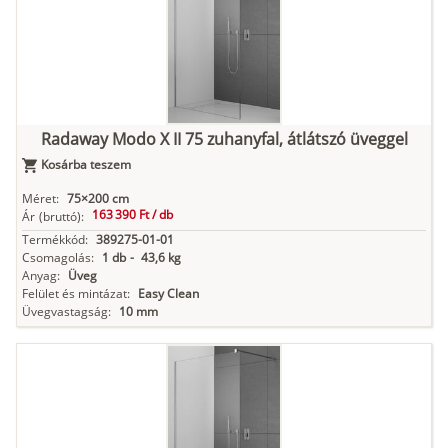
Radaway Modo X II 75 zuhanyfal, átlátszó üveggel
Kosárba teszem
Méret:
75×200 cm
163 390 Ft /
db
Ár
(bruttó):
Termékkód:
389275-01-01
Csomagolás:
1 db
-
43,6 kg
Anyag:
Üveg
Felület és mintázat:
Easy Clean
Üvegvastagság:
10 mm