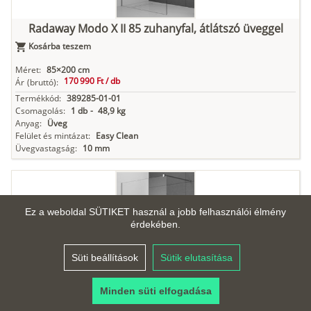
Radaway Modo X II 85 zuhanyfal, átlátszó üveggel
Kosárba teszem
Méret:
85×200 cm
170 990 Ft /
db
Ár
(bruttó):
Termékkód:
389285-01-01
Csomagolás:
1 db
-
48,9 kg
Anyag:
Üveg
Felület és mintázat:
Easy Clean
Üvegvastagság:
10 mm
Ez a weboldal SÜTIKET használ a jobb felhasználói élmény
érdekében.
Süti beállítások
Sütik elutasítása
Minden süti elfogadása
Radaway Modo X II 90 zuhanyfal, átlátszó üveggel