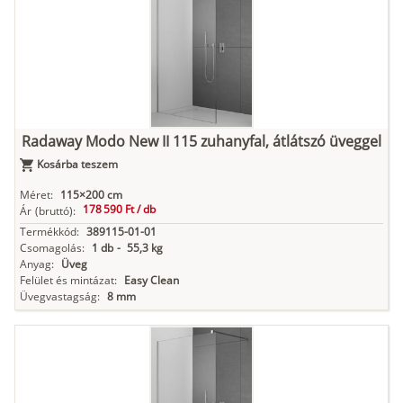
Radaway Modo New II 115 zuhanyfal, átlátszó üveggel
Kosárba teszem
Méret:
115×200 cm
178 590 Ft /
db
Ár
(bruttó):
Termékkód:
389115-01-01
Csomagolás:
1 db
-
55,3 kg
Anyag:
Üveg
Felület és mintázat:
Easy Clean
Üvegvastagság:
8 mm