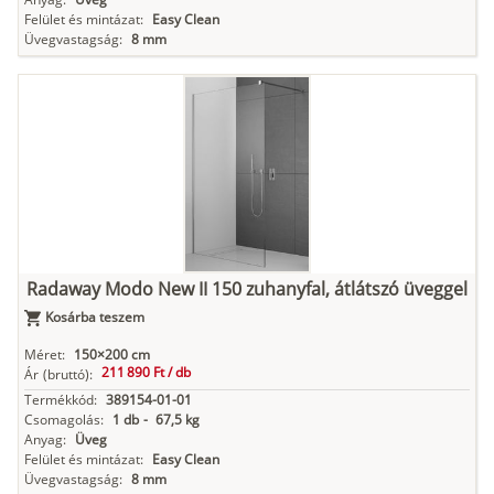
Felület és mintázat:
Easy Clean
Üvegvastagság:
8 mm
Radaway Modo New II 150 zuhanyfal, átlátszó üveggel
Kosárba teszem
Méret:
150×200 cm
211 890 Ft /
db
Ár
(bruttó):
Termékkód:
389154-01-01
Csomagolás:
1 db
-
67,5 kg
Anyag:
Üveg
Felület és mintázat:
Easy Clean
Üvegvastagság:
8 mm