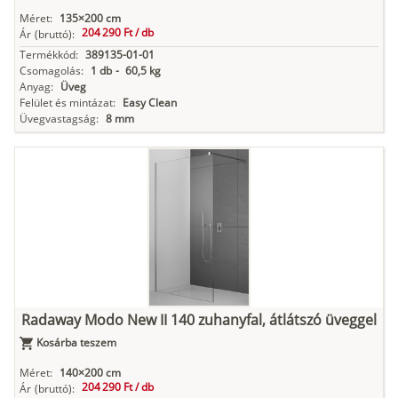
Méret:
135×200 cm
204 290 Ft /
db
Ár
(bruttó):
Termékkód:
389135-01-01
Csomagolás:
1 db
-
60,5 kg
Anyag:
Üveg
Felület és mintázat:
Easy Clean
Üvegvastagság:
8 mm
Radaway Modo New II 140 zuhanyfal, átlátszó üveggel
Kosárba teszem
Méret:
140×200 cm
204 290 Ft /
db
Ár
(bruttó):