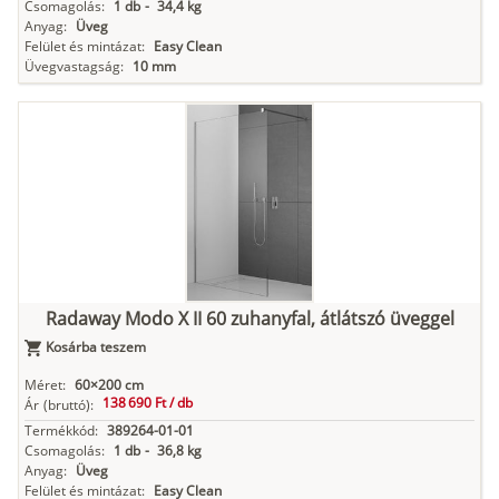
Csomagolás:
1 db
-
34,4 kg
Anyag:
Üveg
Felület és mintázat:
Easy Clean
Üvegvastagság:
10 mm
Radaway Modo X II 60 zuhanyfal, átlátszó üveggel
Kosárba teszem
Méret:
60×200 cm
138 690 Ft /
db
Ár
(bruttó):
Termékkód:
389264-01-01
Csomagolás:
1 db
-
36,8 kg
Anyag:
Üveg
Felület és mintázat:
Easy Clean