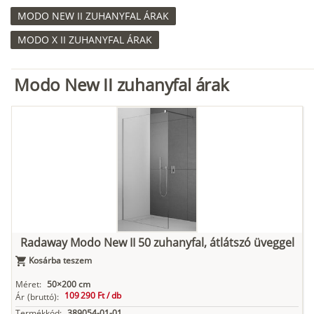
MODO NEW II ZUHANYFAL ÁRAK
MODO X II ZUHANYFAL ÁRAK
Modo New II zuhanyfal árak
Radaway Modo New II 50 zuhanyfal, átlátszó üveggel
Kosárba teszem
Méret:
50×200 cm
109 290 Ft /
db
Ár
(bruttó):
Termékkód:
389054-01-01