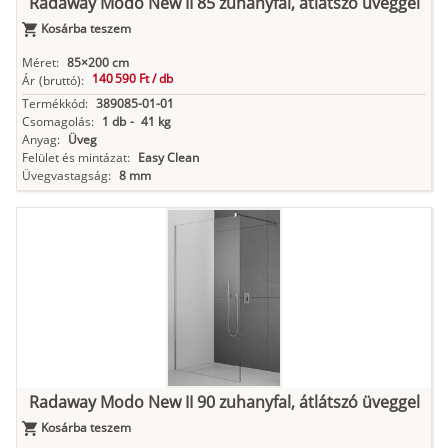
Radaway Modo New II 85 zuhanyfal, átlátszó üveggel
Kosárba teszem
Méret:
85×200 cm
140 590 Ft /
db
Ár
(bruttó):
Termékkód:
389085-01-01
Csomagolás:
1 db
-
41 kg
Anyag:
Üveg
Felület és mintázat:
Easy Clean
Üvegvastagság:
8 mm
Radaway Modo New II 90 zuhanyfal, átlátszó üveggel
Kosárba teszem