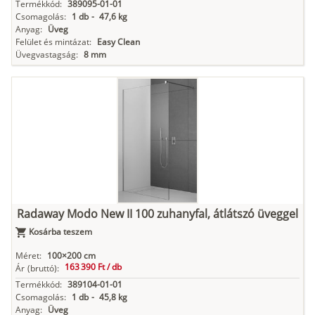
Termékkód:
389095-01-01
Csomagolás:
1 db
-
47,6 kg
Anyag:
Üveg
Felület és mintázat:
Easy Clean
Üvegvastagság:
8 mm
Radaway Modo New II 100 zuhanyfal, átlátszó üveggel
Kosárba teszem
Méret:
100×200 cm
163 390 Ft /
db
Ár
(bruttó):
Termékkód:
389104-01-01
Csomagolás:
1 db
-
45,8 kg
Anyag:
Üveg