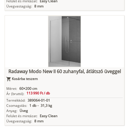
Felület és mintázat:
Easy Clean
Üvegvastagság:
8 mm
Radaway Modo New II 60 zuhanyfal, átlátszó üveggel
Kosárba teszem
Méret:
60×200 cm
113 990 Ft /
db
Ár
(bruttó):
Termékkód:
389064-01-01
Csomagolás:
1 db
-
31,3 kg
Anyag:
Üveg
Felület és mintázat:
Easy Clean
Üvegvastagság:
8 mm