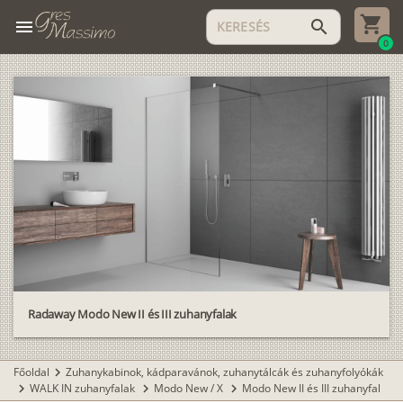
menu
search
0
Radaway Modo New II és III zuhanyfalak
Főoldal
Zuhanykabinok, kádparavánok, zuhanytálcák és zuhanyfolyókák
chevron_right
WALK IN zuhanyfalak
Modo New / X
Modo New II és III zuhanyfal
chevron_right
chevron_right
chevron_right