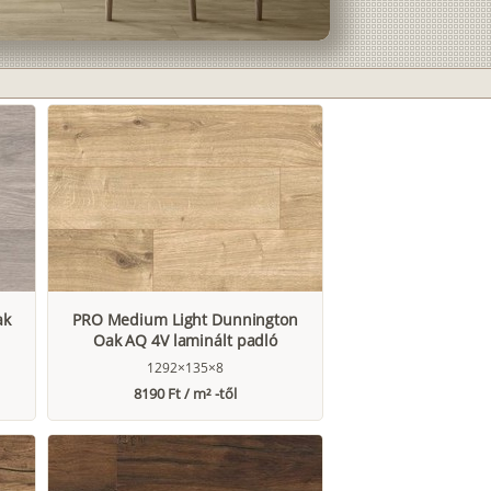
ak
PRO Medium Light Dunnington
Oak AQ 4V laminált padló
1292×135×8
8190 Ft / m² -től