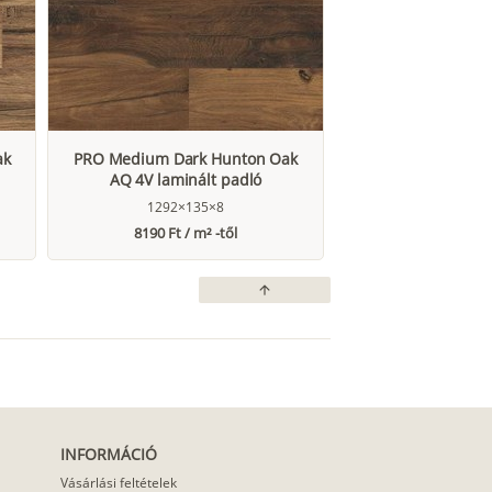
ak
PRO Medium Dark Hunton Oak
AQ 4V laminált padló
1292×135×8
8190 Ft / m² -től
arrow_upward
INFORMÁCIÓ
Vásárlási feltételek