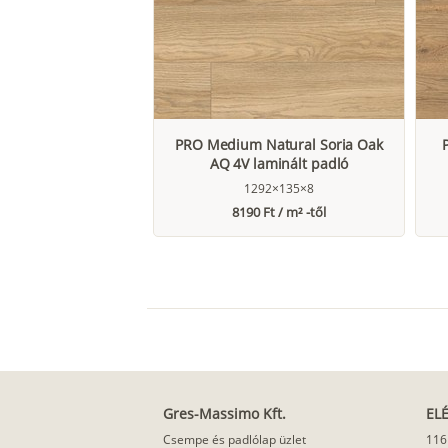
PRO Medium Natural Soria Oak
AQ 4V laminált padló
1292×135×8
8190 Ft / m² -től
Gres-Massimo Kft.
EL
Csempe és padlólap üzlet
116