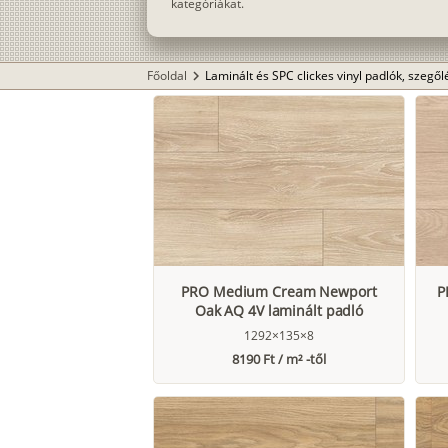
kategóriákat.
Főoldal
Laminált és SPC clickes vinyl padlók, szegő
chevron_right
PRO Medium Cream Newport
P
Oak AQ 4V laminált padló
1292×135×8
8190 Ft / m² -től