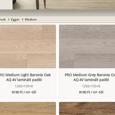
lécek
Egger
Medium
chevron_right
chevron_right
RO Medium Light Baronia Oak
PRO Medium Grey Baronia O
AQ 4V laminált padló
AQ 4V laminált padló
1292×135×8
1292×135×8
8190 Ft / m² -től
8190 Ft / m² -től